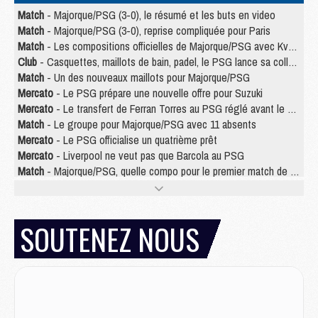
Match
- Majorque/PSG (3-0), le résumé et les buts en video
Match
- Majorque/PSG (3-0), reprise compliquée pour Paris
Match
- Les compositions officielles de Majorque/PSG avec Kvara et de nombreux jeunes
Club
- Casquettes, maillots de bain, padel, le PSG lance sa collection été
Match
- Un des nouveaux maillots pour Majorque/PSG
Mercato
- Le PSG prépare une nouvelle offre pour Suzuki
Mercato
- Le transfert de Ferran Torres au PSG réglé avant le 12 août ?
Match
- Le groupe pour Majorque/PSG avec 11 absents
Mercato
- Le PSG officialise un quatrième prêt
Mercato
- Liverpool ne veut pas que Barcola au PSG
Match
- Majorque/PSG, quelle compo pour le premier match de la saison 2026/27 ?
MARDI 04 AOÛT
Europe
- Les chapeaux provisoires de la Ligue des champions 2026/27
SOUTENEZ NOUS
Podcast
- Podcast CulturePSG : Akliouche présenté par un fan de Monaco
Club
- Le PSG dévoile sa première collection d'entraînement pour 2026/2027
Discipline
- Un arbitre inattendu, mais porte-bonheur pour Lens/PSG
Match
- Majorque/PSG, sur quelle chaine et à quelle heure regarder le match ?
Mercato
- Le plan du PSG pour Suzuki et Chevalier se précise
Mercato
- L'Ajax refuse la première offre du PSG pour Godts