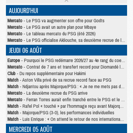
AUJOURD'HUI
Mercato
- Le PSG va augmenter son offre pour Godts
Mercato
- Le PSG avait un autre plan pour Mbaye
Mercato
- Le tableau mercato du PSG (été 2026)
Mercato
- Le PSG officialise Akliouche, sa deuxième recrue de l’été
JEUDI 06 AOÛT
Europe
- Pourquoi le PSG redémarre 2026/27 au 4e rang du coefficient UEFA
Mercato
- Contrat de 7 ans et transfert record pour Diomandé loin du PSG
Club
- Du repos supplémentaire pour Hakimi
Match
- Aston Villa privé de sa recrue record face au PSG
Match
- Ndjantou après Majorque/PSG : « Je ne me mets pas de plafond »
Mercato
- La deuxième recrue du PSG arrive
Mercato
- Ferran Torres aurait enfin tranché entre le PSG et le Barça
Match
- Rafel Pol « touché » par l'hommage reçu avant Majorque/PSG
Match
- Majorque/PSG (3-0), les performances individuelles
Match
- Luis Enrique : « On attend le retour de nos internationaux »
MERCREDI 05 AOÛT