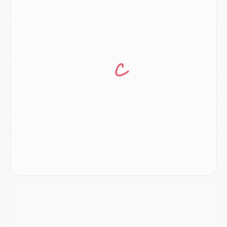
Mercato
- Le PSG veut accélérer, Ferran Torres temporise
Mercato
- Liverpool encore très loin du compte pour Barcola
LUNDI 03 AOÛT
Match
- Podcast CulturePSG : Mercato (Godts, Suzuki, Akliouche, Barcola, etc)
Mercato
- L'Ajax attend bien plus de 45M pour Mika Godts
Club
- Quatre retours importants dans le groupe du PSG, et un plus discret
Mercato
- Ayari file en Ligue 2
Club
- Le PSG s'associe avec un géant de la tech
Mercato
- Vu d'Italie, le transfert de Suzuki au PSG est bien engagé
Mercato
- Ferran Torres ne serait pas à vendre, mais...
Europe
- Gros coup dur pour Aston Villa avant de croiser le PSG
DIMANCHE 02 AOÛT
Mercato
- Le transfert de Kolo Muani à la Juventus est officiel
Mercato
- [MAJ] Le PSG a fait une grosse offre à Parme pour Suzuki
Mercato
- Le PSG a envoyé une première offre pour Mika Godts
Club
- Après Pacho, d'autres retours en vue
Mercato
- Changement de dernière minute pour Kolo Muani