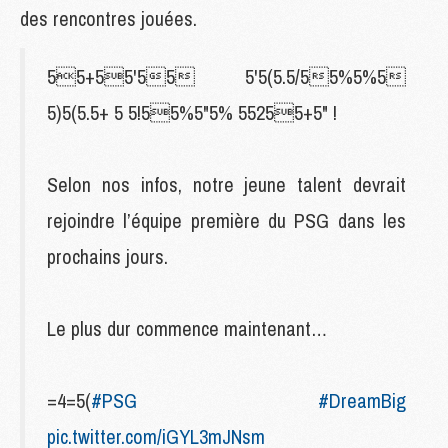
des rencontres jouées.
55+55'55 5'5(5.5/55%5%5
5)5(5.5+ 5 5!55%5"5% 55255+5" !
Selon nos infos, notre jeune talent devrait
rejoindre l’équipe première du PSG dans les
prochains jours.
Le plus dur commence maintenant…
=4=5(
#PSG
#DreamBig
pic.twitter.com/iGYL3mJNsm