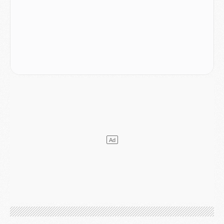
Europe
- Les chapeaux provisoires de la Ligue des champions 2026/27
Podcast
- Podcast CulturePSG : Akliouche présenté par un fan de Monaco
Club
- Le PSG dévoile sa première collection d'entraînement pour 2026/2027
Discipline
- Un arbitre inattendu, mais porte-bonheur pour Lens/PSG
Match
- Majorque/PSG, sur quelle chaine et à quelle heure regarder le match ?
Mercato
- Le plan du PSG pour Suzuki et Chevalier se précise
Mercato
- L'Ajax refuse la première offre du PSG pour Godts
Mercato
- Le PSG veut accélérer, Ferran Torres temporise
Mercato
- Liverpool encore très loin du compte pour Barcola
LUNDI 03 AOÛT
Match
- Podcast CulturePSG : Mercato (Godts, Suzuki, Akliouche, Barcola, etc)
Mercato
- L'Ajax attend bien plus de 45M pour Mika Godts
Club
- Quatre retours importants dans le groupe du PSG, et un plus discret
Mercato
- Ayari file en Ligue 2
Club
- Le PSG s'associe avec un géant de la tech
Mercato
- Vu d'Italie, le transfert de Suzuki au PSG est bien engagé
Mercato
- Ferran Torres ne serait pas à vendre, mais...
Europe
- Gros coup dur pour Aston Villa avant de croiser le PSG