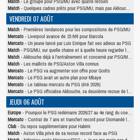
Match
- Le groupe pour PSG/MU avec quatre retours
Match
- Quelques cadres prêts pour PSG/MU, mais pas Akliouche ?
VENDREDI 07 AOÛT
Match
- Premières tendances pour les compositions de PSG/MU
Mercato
- Liverpool avance de 15 M€ pour Barcola
Mercato
- Un jeune lancé par Luis Enrique fait ses adieux au PSG
Match
- PSG/MU, sur quelle chaine et à quelle heure regarder le match ?
Match
- Akliouche déjà à l'entraînement et concerné par PSG/MU ?
Match
- Les maillots de PSG/Aston Villa connus
Mercato
- Le PSG va augmenter son offre pour Godts
Mercato
- Le PSG avait un autre plan pour Mbaye
Mercato
- Le tableau mercato du PSG (été 2026)
Mercato
- Le PSG officialise Akliouche, sa deuxième recrue de l’été
JEUDI 06 AOÛT
Europe
- Pourquoi le PSG redémarre 2026/27 au 4e rang du coefficient UEFA
Mercato
- Contrat de 7 ans et transfert record pour Diomandé loin du PSG
Club
- Du repos supplémentaire pour Hakimi
Match
- Aston Villa privé de sa recrue record face au PSG
Match
- Ndjantou après Majorque/PSG : « Je ne me mets pas de plafond »