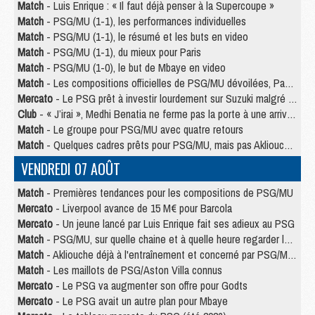
Match
- Luis Enrique : « Il faut déjà penser à la Supercoupe »
Match
- PSG/MU (1-1), les performances individuelles
Match
- PSG/MU (1-1), le résumé et les buts en video
Match
- PSG/MU (1-1), du mieux pour Paris
Match
- PSG/MU (1-0), le but de Mbaye en video
Match
- Les compositions officielles de PSG/MU dévoilées, Pacho titulaire
Mercato
- Le PSG prêt à investir lourdement sur Suzuki malgré Safonov et Chevalier
Club
- « J’irai », Medhi Benatia ne ferme pas la porte à une arrivée au PSG
Match
- Le groupe pour PSG/MU avec quatre retours
Match
- Quelques cadres prêts pour PSG/MU, mais pas Akliouche ?
VENDREDI 07 AOÛT
Match
- Premières tendances pour les compositions de PSG/MU
Mercato
- Liverpool avance de 15 M€ pour Barcola
Mercato
- Un jeune lancé par Luis Enrique fait ses adieux au PSG
Match
- PSG/MU, sur quelle chaine et à quelle heure regarder le match ?
Match
- Akliouche déjà à l'entraînement et concerné par PSG/MU ?
Match
- Les maillots de PSG/Aston Villa connus
Mercato
- Le PSG va augmenter son offre pour Godts
Mercato
- Le PSG avait un autre plan pour Mbaye