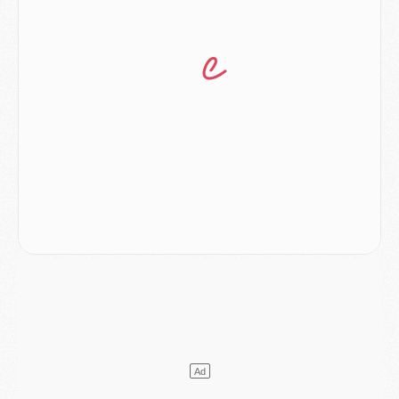
Mercato
- Le PSG prépare une nouvelle offre pour Suzuki
Mercato
- Le transfert de Ferran Torres au PSG réglé avant le 12 août ?
Match
- Le groupe pour Majorque/PSG avec 11 absents
Mercato
- Le PSG officialise un quatrième prêt
Mercato
- Liverpool ne veut pas que Barcola au PSG
Match
- Majorque/PSG, quelle compo pour le premier match de la saison 2026/27 ?
MARDI 04 AOÛT
Europe
- Les chapeaux provisoires de la Ligue des champions 2026/27
Podcast
- Podcast CulturePSG : Akliouche présenté par un fan de Monaco
Club
- Le PSG dévoile sa première collection d'entraînement pour 2026/2027
Discipline
- Un arbitre inattendu, mais porte-bonheur pour Lens/PSG
Match
- Majorque/PSG, sur quelle chaine et à quelle heure regarder le match ?
Mercato
- Le plan du PSG pour Suzuki et Chevalier se précise
Mercato
- L'Ajax refuse la première offre du PSG pour Godts
Mercato
- Le PSG veut accélérer, Ferran Torres temporise
Mercato
- Liverpool encore très loin du compte pour Barcola
LUNDI 03 AOÛT
Match
- Podcast CulturePSG : Mercato (Godts, Suzuki, Akliouche, Barcola, etc)