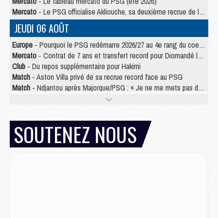
Mercato
- Le tableau mercato du PSG (été 2026)
Mercato
- Le PSG officialise Akliouche, sa deuxième recrue de l’été
JEUDI 06 AOÛT
Europe
- Pourquoi le PSG redémarre 2026/27 au 4e rang du coefficient UEFA
Mercato
- Contrat de 7 ans et transfert record pour Diomandé loin du PSG
Club
- Du repos supplémentaire pour Hakimi
Match
- Aston Villa privé de sa recrue record face au PSG
Match
- Ndjantou après Majorque/PSG : « Je ne me mets pas de plafond »
Mercato
- La deuxième recrue du PSG arrive
Mercato
- Ferran Torres aurait enfin tranché entre le PSG et le Barça
Match
- Rafel Pol « touché » par l'hommage reçu avant Majorque/PSG
SOUTENEZ NOUS
Match
- Majorque/PSG (3-0), les performances individuelles
Match
- Luis Enrique : « On attend le retour de nos internationaux »
MERCREDI 05 AOÛT
Match
- Majorque/PSG (3-0), le résumé et les buts en video
Match
- Majorque/PSG (3-0), reprise compliquée pour Paris
Match
- Les compositions officielles de Majorque/PSG avec Kvara et de nombreux jeunes
Club
- Casquettes, maillots de bain, padel, le PSG lance sa collection été
Match
- Un des nouveaux maillots pour Majorque/PSG