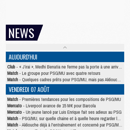
NEWS
AUJOURD'HUI
Club
- « J’irai », Medhi Benatia ne ferme pas la porte à une arrivée au PSG
Match
- Le groupe pour PSG/MU avec quatre retours
Match
- Quelques cadres prêts pour PSG/MU, mais pas Akliouche ?
VENDREDI 07 AOÛT
Match
- Premières tendances pour les compositions de PSG/MU
Mercato
- Liverpool avance de 15 M€ pour Barcola
Mercato
- Un jeune lancé par Luis Enrique fait ses adieux au PSG
Match
- PSG/MU, sur quelle chaine et à quelle heure regarder le match ?
Match
- Akliouche déjà à l'entraînement et concerné par PSG/MU ?