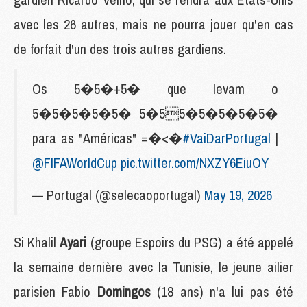
avec les 26 autres, mais ne pourra jouer qu'en cas
de forfait d'un des trois autres gardiens.
Os 5�5�+5� que levam o
5�5�5�5�5� 5�55�5�5�5�5�
para as "Américas" =�<�
#VaiDarPortugal
|
@FIFAWorldCup
pic.twitter.com/NXZY6EiuOY
— Portugal (@selecaoportugal)
May 19, 2026
Si Khalil
Ayari
(groupe Espoirs du PSG)
a été appelé
la semaine dernière avec la Tunisie, le jeune ailier
parisien Fabio
Domingos
(18 ans) n'a lui pas été