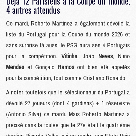
Déjà 12 Parisiens à la Coupe du monde,
4 autres attendus
Ce mardi, Roberto Martinez a également dévoilé la
liste du Portugal pour la Coupe du monde 2026 et
sans surprise là aussi le PSG aura ses 4 Portugais
pour la compétition.
Vitinha
, João
Neves
, Nuno
Mendes
et Gonçalo
Ramos
ont bien été appelés
pour la compétition, tout comme Cristiano Ronaldo.
A noter toutefois que le sélectionneur du Portugal a
dévoilé 27 joueurs (dont 4 gardiens) + 1 réserviste
(Antonio Silva) ce mardi. Mais Roberto Martinez a
précisé dans la foulée que le 27e était le quatrième
gardien Ricardo Velho, qui se rendra aux Etats-Unis