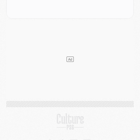
LUNDI 03 AOÛT
Match
- Podcast CulturePSG : Mercato (Godts, Suzuki, Akliouche, Barcola, etc)
Mercato
- L'Ajax attend bien plus de 45M pour Mika Godts
Club
- Quatre retours importants dans le groupe du PSG, et un plus discret
Mercato
- Ayari file en Ligue 2
Club
- Le PSG s'associe avec un géant de la tech
Mercato
- Vu d'Italie, le transfert de Suzuki au PSG est bien engagé
Mercato
- Ferran Torres ne serait pas à vendre, mais...
Europe
- Gros coup dur pour Aston Villa avant de croiser le PSG
DIMANCHE 02 AOÛT
Mercato
- Le transfert de Kolo Muani à la Juventus est officiel
Mercato
- [MAJ] Le PSG a fait une grosse offre à Parme pour Suzuki
Mercato
- Le PSG a envoyé une première offre pour Mika Godts
Club
- Après Pacho, d'autres retours en vue
Mercato
- Changement de dernière minute pour Kolo Muani
SAMEDI 01 AOÛT
Mercato
- L'agent de Mika Godts confirme un accord avec le PSG