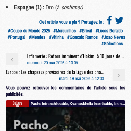
Espagne (1) :
Dro (à
confirmer)
Cet article vous a plu ? Partagez le :
#Coupe du Monde 2026
#Marquinhos
#Brésil
#Lucas Beraldo
#Portugal
#Mendes
#Vitinha
#Goncalo Ramos
#Joao Neves
#Sélections
Infirmerie : Retour imminent d'Hakimi à 10 jours de PSG/Arsenal
mercredi 20 mai 2026 à 10:05
Europe : Les chapeaux provisoires de la Ligue des champions 2026/27
mardi 19 mai 2026 à 12:30
Vous pouvez retrouver les commentaires de l'article sous les
publicités.