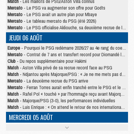
Match
- Les maillots de PSG/Aston Villa connus
Mercato
- Le PSG va augmenter son offre pour Godts
Mercato
- Le PSG avait un autre plan pour Mbaye
Mercato
- Le tableau mercato du PSG (été 2026)
Mercato
- Le PSG officialise Akliouche, sa deuxième recrue de l’été
JEUDI 06 AOÛT
Europe
- Pourquoi le PSG redémarre 2026/27 au 4e rang du coefficient UEFA
Mercato
- Contrat de 7 ans et transfert record pour Diomandé loin du PSG
Club
- Du repos supplémentaire pour Hakimi
Match
- Aston Villa privé de sa recrue record face au PSG
Match
- Ndjantou après Majorque/PSG : « Je ne me mets pas de plafond »
Mercato
- La deuxième recrue du PSG arrive
Mercato
- Ferran Torres aurait enfin tranché entre le PSG et le Barça
Match
- Rafel Pol « touché » par l'hommage reçu avant Majorque/PSG
Match
- Majorque/PSG (3-0), les performances individuelles
Match
- Luis Enrique : « On attend le retour de nos internationaux »
MERCREDI 05 AOÛT
Match
- Majorque/PSG (3-0), le résumé et les buts en video
Match
- Majorque/PSG (3-0), reprise compliquée pour Paris