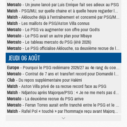
Mercato
- Un jeune lancé par Luis Enrique fait ses adieux au PSG
Match
- PSG/MU, sur quelle chaine et à quelle heure regarder le match ?
Match
- Akliouche déjà à l'entraînement et concerné par PSG/MU ?
Match
- Les maillots de PSG/Aston Villa connus
Mercato
- Le PSG va augmenter son offre pour Godts
Mercato
- Le PSG avait un autre plan pour Mbaye
Mercato
- Le tableau mercato du PSG (été 2026)
Mercato
- Le PSG officialise Akliouche, sa deuxième recrue de l’été
JEUDI 06 AOÛT
Europe
- Pourquoi le PSG redémarre 2026/27 au 4e rang du coefficient UEFA
Mercato
- Contrat de 7 ans et transfert record pour Diomandé loin du PSG
Club
- Du repos supplémentaire pour Hakimi
Match
- Aston Villa privé de sa recrue record face au PSG
Match
- Ndjantou après Majorque/PSG : « Je ne me mets pas de plafond »
Mercato
- La deuxième recrue du PSG arrive
Mercato
- Ferran Torres aurait enfin tranché entre le PSG et le Barça
Match
- Rafel Pol « touché » par l'hommage reçu avant Majorque/PSG
Match
- Majorque/PSG (3-0), les performances individuelles
Match
- Luis Enrique : « On attend le retour de nos internationaux »