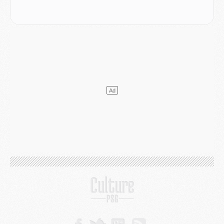
Mercato
- Le plan du PSG pour Suzuki et Chevalier se précise
Mercato
- L'Ajax refuse la première offre du PSG pour Godts
Mercato
- Le PSG veut accélérer, Ferran Torres temporise
Mercato
- Liverpool encore très loin du compte pour Barcola
LUNDI 03 AOÛT
Match
- Podcast CulturePSG : Mercato (Godts, Suzuki, Akliouche, Barcola, etc)
Mercato
- L'Ajax attend bien plus de 45M pour Mika Godts
Club
- Quatre retours importants dans le groupe du PSG, et un plus discret
Mercato
- Ayari file en Ligue 2
Club
- Le PSG s'associe avec un géant de la tech
Mercato
- Vu d'Italie, le transfert de Suzuki au PSG est bien engagé
Mercato
- Ferran Torres ne serait pas à vendre, mais...
Europe
- Gros coup dur pour Aston Villa avant de croiser le PSG
DIMANCHE 02 AOÛT
Mercato
- Le transfert de Kolo Muani à la Juventus est officiel
Mercato
- [MAJ] Le PSG a fait une grosse offre à Parme pour Suzuki
Mercato
- Le PSG a envoyé une première offre pour Mika Godts
Club
- Après Pacho, d'autres retours en vue