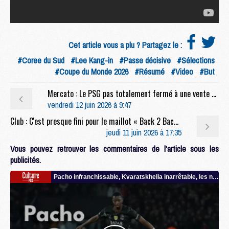
Cet article vous a plu ? Partagez le :
#Coree du Sud
#Lee Kang-in
#Passe décisive
#Sélections
#Coupe du Monde 2026
#Résumé
#Video
#But
Mercato : Le PSG pas totalement fermé à une vente de Barcola ?
vendredi 12 juin 2026 à 9:47
Club : C'est presque fini pour le maillot « Back 2 Back » du PSG
jeudi 11 juin 2026 à 17:35
Vous pouvez retrouver les commentaires de l'article sous les
publicités.