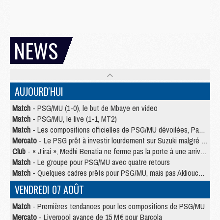
NEWS
AUJOURD'HUI
Match
- PSG/MU (1-0), le but de Mbaye en video
Match
- PSG/MU, le live (1-1, MT2)
Match
- Les compositions officielles de PSG/MU dévoilées, Pacho titulaire
Mercato
- Le PSG prêt à investir lourdement sur Suzuki malgré Safonov et Chevalier
Club
- « J’irai », Medhi Benatia ne ferme pas la porte à une arrivée au PSG
Match
- Le groupe pour PSG/MU avec quatre retours
Match
- Quelques cadres prêts pour PSG/MU, mais pas Akliouche ?
VENDREDI 07 AOÛT
Match
- Premières tendances pour les compositions de PSG/MU
Mercato
- Liverpool avance de 15 M€ pour Barcola