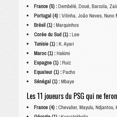
France (5) :
Dembélé, Doué, Barcola, Zaï
Portugal (4) :
Vitinha, João Neves, Nun
Brésil (1) :
Marquinhos
Corée du Sud (1) :
Lee
Tunisie (1) :
K. Ayari
Maroc (1) :
Hakimi
Espagne (1) :
Ruiz
Equateur (1) :
Pacho
Sénégal (1) :
Mbaye
Les 11 joueurs du PSG qui ne fero
France (4) :
Chevalier, Mayulu, Ndjantou,
Géorgie (1) :
Kvaratskhelia