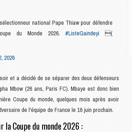
M
C
M
M
 sélectionneur national Pape Thiaw pour défendre
E
 Coupe du Monde 2026.
#ListeGaindeyi
(
M
M
2, 2026
M
C
M
 soir et a décidé de se séparer des deux défenseurs
apha Mbow (26 ans, Paris FC). Mbaye est donc bien
M
mière Coupe du monde, quelques mois après avoir
C
M
ersaire de l'équipe de France le 16 juin prochain.
M
M
ur la Coupe du monde 2026 :
M