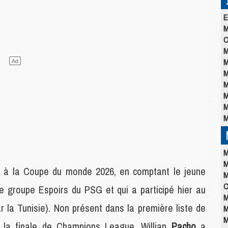
E
M
C
M
M
M
M
M
M
M
M
M
s à la Coupe du monde 2026, en comptant le jeune
M
C
le groupe Espoirs du PSG et qui a participé hier au
M
r la Tunisie). Non présent dans la première liste de
M
M
à la finale de Champions League, Willian
Pacho
a