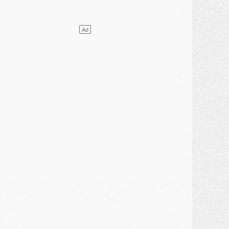
VENDREDI 31 JUILLET
atch
- Un diffuseur annoncé pour les deux premiers matchs amicaux du PSG
ercato
- Le transfert d'Akliouche au PSG bouclé, le montant se précise
lub
- Un retour majeur dans le groupe du PSG
lub
- [MAJ] Ndjantou et deux jeunes du PSG annoncés dans un tournoi U21
ercato
- L'étonnante piste Suzuki confirmée et onéreuse
JEUDI 30 JUILLET
élections
- Ancelotti fait le ménage au Brésil mais veut garder Marquinhos
ercato
- Le statu quo du milieu du PSG se précise
lub
- Le PSG plutôt que la FIFA pour Al-Khelaïfi, poussé par l'UEFA ?
ercato
- Le PSG presserait Ferran Torres de se décider, deux pistes de secours
lub
- Déguisements, shopping, double scouting, Luis Campos dévoile ses méthodes
ercato
- Kroupi retiré du mercato
ercato
- Enfin une avancée dans le transfert d'Akliouche
MERCREDI 29 JUILLET
ercato
- Ferran Torres priorité du PSG, mais ouvert à tout
ercato
- Première offre de Liverpool en approche pour Barcola
ercato
- Le montant du transfert de Kolo Muani se précise, la formule aussi