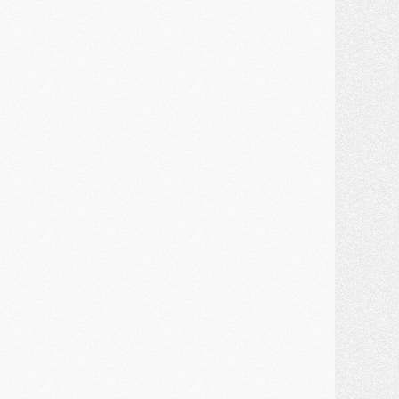
ercato
- Kolo Muani attendu en Italie, son transfert débloqué
ercato
- Monaco a encore repoussé une offre du PSG pour Akliouche
ercato
- Liverpool presque d'accord avec Barcola, le PSG pas du tout
ercato
- Moment décisif pour le transfert de Kolo Muani
MARDI 28 JUILLET
ercato
- Des intermédiaires ont tenté de relancer Diomande au PSG
lub
- Au moins neuf jeunes conviés à l'entraînement des pros
ercato
- Une partie du communiqué du PSG sur Diomande expliquée
ercato
- Barcola futur plus gros transfert de l'été ?
ormation
- Retour sur la saison des U17 du PSG en 7 chiffres clés
lub
- Le PSG connaît ses premiers matches de septembre
ercato
- Un troisième prêt bouclé par le PSG
LUNDI 27 JUILLET
odcast
- Podcast CulturePSG à 22h : Mercato (Barcola, Diomande, etc)
ercato
- La prolongation de Dembélé au PSG dans la dernière ligne droite
lub
- Le PSG a fait sa reprise avec... 9 joueurs
és. sociaux
- Les Portugais du PSG réunis pendant leurs vacances
ercato
- Le PSG avance sur la piste Suzuki