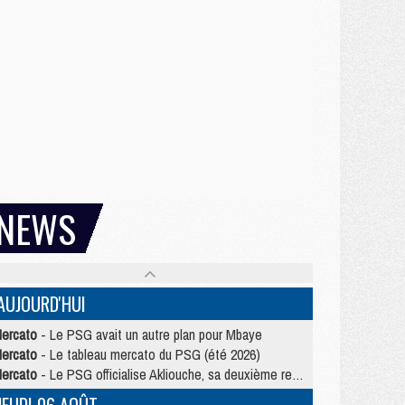
NEWS
AUJOURD'HUI
ercato
- Le PSG avait un autre plan pour Mbaye
ercato
- Le tableau mercato du PSG (été 2026)
ercato
- Le PSG officialise Akliouche, sa deuxième recrue de l’été