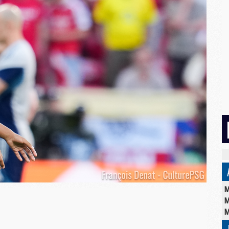
M
M
M