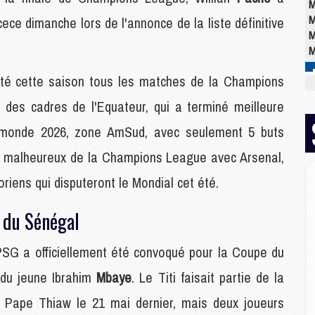
M
M
ce dimanche lors de l'annonce de la liste définitive
M
M
puté cette saison tous les matches de la Champions
E
n des cadres de l'Equateur, qui a terminé meilleure
P
C
 monde 2026, zone AmSud, avec seulement 5 buts
D
te malheureux de la Champions League avec Arsenal,
M
M
oriens qui disputeront le Mondial cet été.
M
M
e du Sénégal
M
PSG a officiellement été convoqué pour la Coupe du
M
 du jeune Ibrahim
Mbaye
. Le Titi faisait partie de la
M
 Pape Thiaw le 21 mai dernier, mais deux joueurs
C