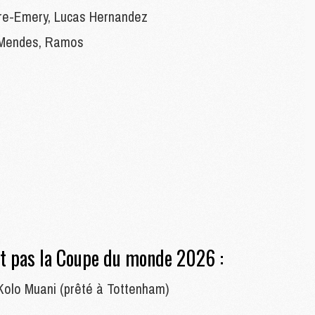
re-Emery, Lucas Hernandez
M
o Mendes, Ramos
M
C
C
M
S
M
C
M
C
M
M
nt pas la Coupe du monde 2026 :
M
 Kolo Muani (prêté à Tottenham)
M
M