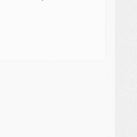
ercato
- Ayari file en Ligue 2
lub
- Le PSG s'associe avec un géant de la tech
ercato
- Vu d'Italie, le transfert de Suzuki au PSG est bien engagé
ercato
- Ferran Torres ne serait pas à vendre, mais...
urope
- Gros coup dur pour Aston Villa avant de croiser le PSG
DIMANCHE 02 AOÛT
ercato
- Le transfert de Kolo Muani à la Juventus est officiel
ercato
- [MAJ] Le PSG a fait une grosse offre à Parme pour Suzuki
ercato
- Le PSG a envoyé une première offre pour Mika Godts
lub
- Après Pacho, d'autres retours en vue
ercato
- Changement de dernière minute pour Kolo Muani
SAMEDI 01 AOÛT
ercato
- L'agent de Mika Godts confirme un accord avec le PSG
lub
- Quels numéros de maillot pour Akliouche et Digne au PSG ?
atch
- Un hommage prévu lors de Brest/PSG
ercato
- Le PSG et le Barça ont rendez-vous pour Ferran Torres
ercato
- Guéla Doué dans les listes du PSG
ercato
- Le transfert de Mika Godts au PSG en bonne voie