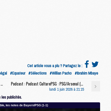
M
M
M
M
M
C
M
M
F
C
Cet article vous a plu ? Partagez le :
M
égal
#Equateur
#Sélections
#Willian Pacho
#Ibrahim Mbaye
Formation : Les U17 et U19 du PSG se hissent en finale
Podcast : Podcast CulturePSG : PSG/Arsenal (1-1, 4-3 t.a.b.)
P
lundi 1 juin 2026 à 21:15
M
les publicités.
C
R
M