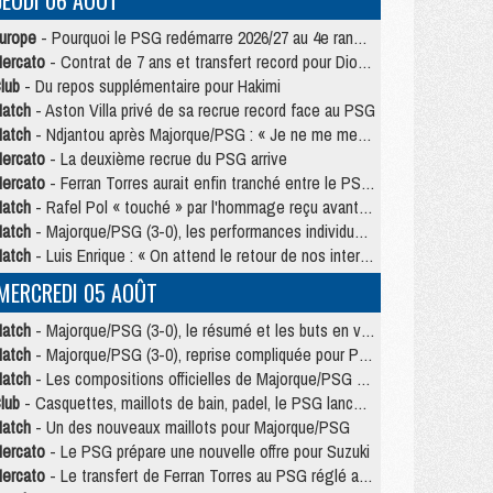
JEUDI 06 AOÛT
urope
- Pourquoi le PSG redémarre 2026/27 au 4e rang du coefficient UEFA
ercato
- Contrat de 7 ans et transfert record pour Diomandé loin du PSG
lub
- Du repos supplémentaire pour Hakimi
atch
- Aston Villa privé de sa recrue record face au PSG
atch
- Ndjantou après Majorque/PSG : « Je ne me mets pas de plafond »
ercato
- La deuxième recrue du PSG arrive
ercato
- Ferran Torres aurait enfin tranché entre le PSG et le Barça
atch
- Rafel Pol « touché » par l'hommage reçu avant Majorque/PSG
atch
- Majorque/PSG (3-0), les performances individuelles
atch
- Luis Enrique : « On attend le retour de nos internationaux »
MERCREDI 05 AOÛT
atch
- Majorque/PSG (3-0), le résumé et les buts en video
atch
- Majorque/PSG (3-0), reprise compliquée pour Paris
atch
- Les compositions officielles de Majorque/PSG avec Kvara et de nombreux jeunes
lub
- Casquettes, maillots de bain, padel, le PSG lance sa collection été
atch
- Un des nouveaux maillots pour Majorque/PSG
ercato
- Le PSG prépare une nouvelle offre pour Suzuki
ercato
- Le transfert de Ferran Torres au PSG réglé avant le 12 août ?