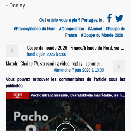
- Donley
Cet article vous a plu ? Partagez le :
#France/Irlande du Nord
#Composition
#Amical
#Equipe de
France
#Coupe du Monde 2026
Coupe du monde 2026 : France/Irlande du Nord, sur quelle chaîne et à quelle heure regarder le match ?
lundi 8 juin 2026 à 9:08
Match : Chaîne TV, streaming video, replay : comment suivre le film sur PSG/Arsenal ce dimanche ?
dimanche 7 juin 2026 à 19:39
Vous pouvez retrouver les commentaires de l'article sous les
publicités.