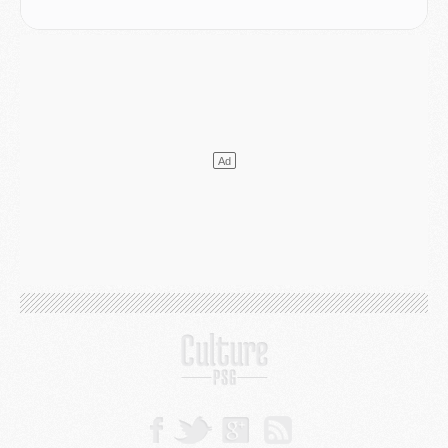
SAMEDI 01 AOÛT
Mercato
- L'agent de Mika Godts confirme un accord avec le PSG
Club
- Quels numéros de maillot pour Akliouche et Digne au PSG ?
Match
- Un hommage prévu lors de Brest/PSG
Mercato
- Le PSG et le Barça ont rendez-vous pour Ferran Torres
Mercato
- Guéla Doué dans les listes du PSG
Mercato
- Le transfert de Mika Godts au PSG en bonne voie
VENDREDI 31 JUILLET
Match
- Un diffuseur annoncé pour les deux premiers matchs amicaux du PSG
Mercato
- Le transfert d'Akliouche au PSG bouclé, le montant se précise
Club
- Un retour majeur dans le groupe du PSG
Club
- [MAJ] Ndjantou et deux jeunes du PSG annoncés dans un tournoi U21
Mercato
- L'étonnante piste Suzuki confirmée et onéreuse
JEUDI 30 JUILLET
Sélections
- Ancelotti fait le ménage au Brésil mais veut garder Marquinhos
Mercato
- Le statu quo du milieu du PSG se précise
Club
- Le PSG plutôt que la FIFA pour Al-Khelaïfi, poussé par l'UEFA ?