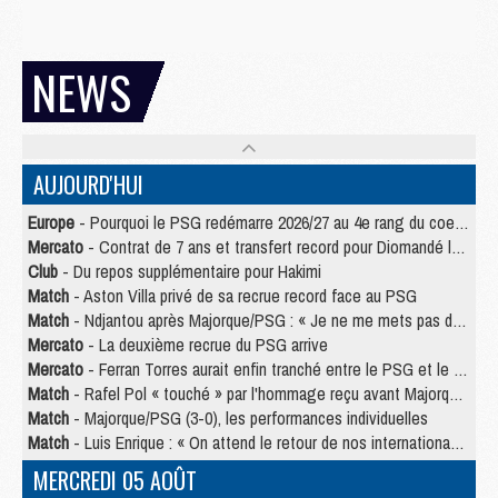
NEWS
AUJOURD'HUI
Europe
- Pourquoi le PSG redémarre 2026/27 au 4e rang du coefficient UEFA
Mercato
- Contrat de 7 ans et transfert record pour Diomandé loin du PSG
Club
- Du repos supplémentaire pour Hakimi
Match
- Aston Villa privé de sa recrue record face au PSG
Match
- Ndjantou après Majorque/PSG : « Je ne me mets pas de plafond »
Mercato
- La deuxième recrue du PSG arrive
Mercato
- Ferran Torres aurait enfin tranché entre le PSG et le Barça
Match
- Rafel Pol « touché » par l'hommage reçu avant Majorque/PSG
Match
- Majorque/PSG (3-0), les performances individuelles
Match
- Luis Enrique : « On attend le retour de nos internationaux »
MERCREDI 05 AOÛT