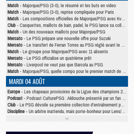
Match
- Majorque/PSG (3-0), le résumé et les buts en video
Match
- Majorque/PSG (3-0), reprise compliquée pour Paris
Match
- Les compositions officielles de Majorque/PSG avec Kvara et de nombreux jeunes
Club
- Casquettes, maillots de bain, padel, le PSG lance sa collection été
Match
- Un des nouveaux maillots pour Majorque/PSG
Mercato
- Le PSG prépare une nouvelle offre pour Suzuki
Mercato
- Le transfert de Ferran Torres au PSG réglé avant le 12 août ?
Match
- Le groupe pour Majorque/PSG avec 11 absents
Mercato
- Le PSG officialise un quatrième prêt
Mercato
- Liverpool ne veut pas que Barcola au PSG
Match
- Majorque/PSG, quelle compo pour le premier match de la saison 2026/27 ?
MARDI 04 AOÛT
Europe
- Les chapeaux provisoires de la Ligue des champions 2026/27
Podcast
- Podcast CulturePSG : Akliouche présenté par un fan de Monaco
Club
- Le PSG dévoile sa première collection d'entraînement pour 2026/2027
Discipline
- Un arbitre inattendu, mais porte-bonheur pour Lens/PSG
Match
- Majorque/PSG, sur quelle chaine et à quelle heure regarder le match ?
Mercato
- Le plan du PSG pour Suzuki et Chevalier se précise
Mercato
- Le tableau mercato du PSG (été 2026)