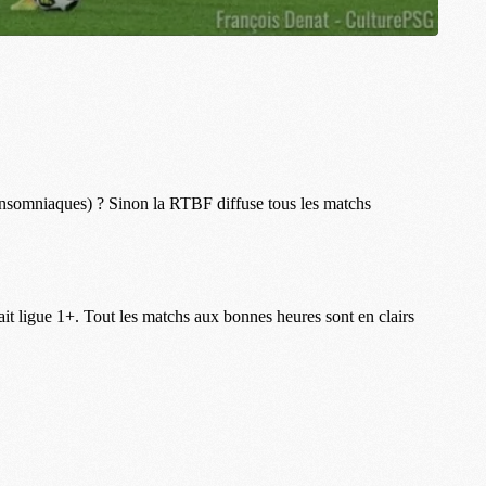
M
M
C
C
M
S
M
C
M
C
M
M
M
M
M
M