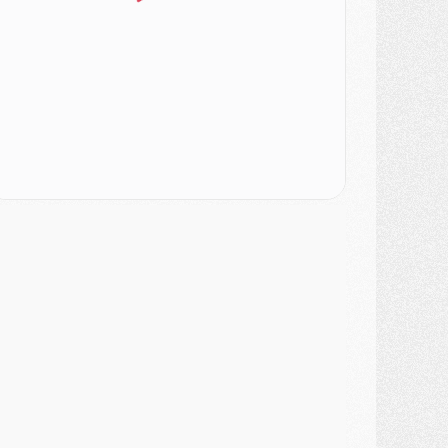
ercato
- Le PSG officialise un quatrième prêt
ercato
- Liverpool ne veut pas que Barcola au PSG
atch
- Majorque/PSG, quelle compo pour le premier match de la saison 2026/27 ?
MARDI 04 AOÛT
urope
- Les chapeaux provisoires de la Ligue des champions 2026/27
odcast
- Podcast CulturePSG : Akliouche présenté par un fan de Monaco
lub
- Le PSG dévoile sa première collection d'entraînement pour 2026/2027
iscipline
- Un arbitre inattendu, mais porte-bonheur pour Lens/PSG
atch
- Majorque/PSG, sur quelle chaine et à quelle heure regarder le match ?
ercato
- Le plan du PSG pour Suzuki et Chevalier se précise
ercato
- L'Ajax refuse la première offre du PSG pour Godts
ercato
- Le PSG veut accélérer, Ferran Torres temporise
ercato
- Liverpool encore très loin du compte pour Barcola
LUNDI 03 AOÛT
atch
- Podcast CulturePSG : Mercato (Godts, Suzuki, Akliouche, Barcola, etc)
ercato
- L'Ajax attend bien plus de 45M pour Mika Godts
lub
- Quatre retours importants dans le groupe du PSG, et un plus discret
ercato
- Ayari file en Ligue 2
lub
- Le PSG s'associe avec un géant de la tech