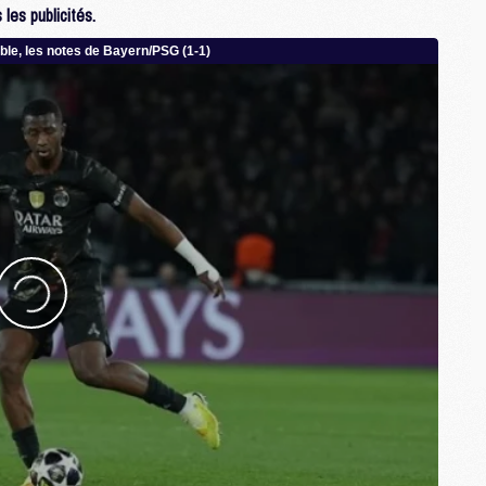
les publicités.
M
M
E
M
M
M
C
M
M
C
M
M
M
M