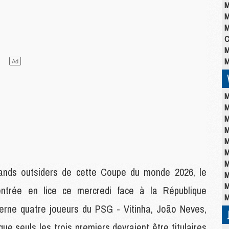
M
M
M
C
M
M
M
M
M
M
M
M
M
ands outsiders de cette Coupe du monde 2026, le
M
M
entrée en lice ce mercredi face à la République
M
rne quatre joueurs du PSG - Vitinha, João Neves,
 seuls les trois premiers devraient être titulaires