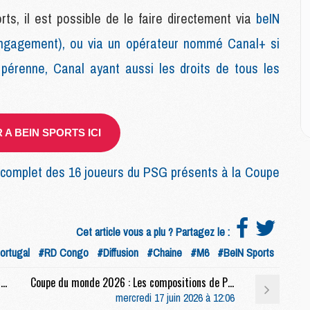
M
M
s, il est possible de le faire directement via
beIN
M
ngagement), ou via un opérateur nommé Canal+ si
 pérenne, Canal ayant aussi les droits de tous les
E
P
C
D
A BEIN SPORTS ICI
M
M
M
omplet des 16 joueurs du PSG présents à la Coupe
M
M
Cet article vous a plu ? Partagez le :
M
ortugal
#RD Congo
#Diffusion
#Chaine
#M6
#BeIN Sports
M
C
Rés. sociaux : Comment le PSG s'est invité au G7
Coupe du monde 2026 : Les compositions de Portugal/RD Congo selon la presse avec 3 Parisiens
M
mercredi 17 juin 2026 à 12:06
C