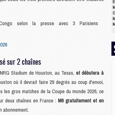
E
M
C
M
 Congo selon la presse avec 3 Parisiens
M
M
M
M
2026
M
M
sé sur 2 chaînes
M
 NRG Stadium de Houston, au Texas,
et débutera à
M
M
ouston où il devrait faire 29 degrés au coup d'envoi,
C
s les gros matches de la Coupe du monde 2026, ce
M
M
sur deux chaînes en France :
M6 gratuitement et en
M
 un abonnement.
M