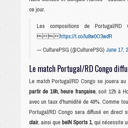
ce jour.
Les compositions de Portugal/RD

https://t.co/lu8w0O3wdR
— CulturePSG (@CulturePSG)
June 17, 
Le match Portugal/RD Congo diffu
Le match Portugal/RD Congo se jouera au
partir de 19h, heure française
, soit 12h à H
avec un taux d'humidité de 49%. Comme tou
Portugal/RD Congo sera diffusé en direct 
clair
, ainsi que
beIN Sports 1
, qui nécessite