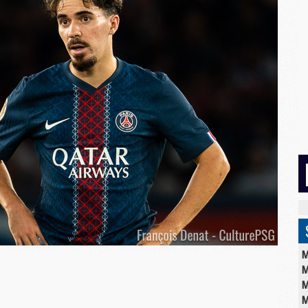
M
M
M
M