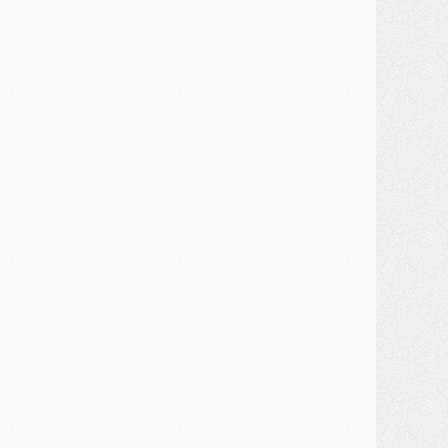
atch
- Un diffuseur annoncé pour les deux premiers matchs amicaux du PSG
ercato
- Le transfert d'Akliouche au PSG bouclé, le montant se précise
lub
- Un retour majeur dans le groupe du PSG
lub
- [MAJ] Ndjantou et deux jeunes du PSG annoncés dans un tournoi U21
ercato
- L'étonnante piste Suzuki confirmée et onéreuse
JEUDI 30 JUILLET
élections
- Ancelotti fait le ménage au Brésil mais veut garder Marquinhos
ercato
- Le statu quo du milieu du PSG se précise
lub
- Le PSG plutôt que la FIFA pour Al-Khelaïfi, poussé par l'UEFA ?
ercato
- Le PSG presserait Ferran Torres de se décider, deux pistes de secours
lub
- Déguisements, shopping, double scouting, Luis Campos dévoile ses méthodes
ercato
- Kroupi retiré du mercato
ercato
- Enfin une avancée dans le transfert d'Akliouche
MERCREDI 29 JUILLET
ercato
- Ferran Torres priorité du PSG, mais ouvert à tout
ercato
- Première offre de Liverpool en approche pour Barcola
ercato
- Le montant du transfert de Kolo Muani se précise, la formule aussi
ercato
- Kolo Muani attendu en Italie, son transfert débloqué