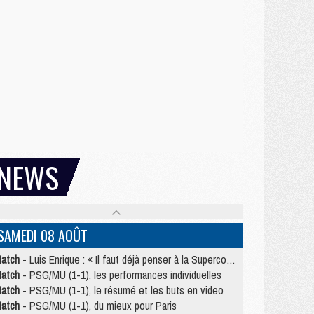
NEWS
SAMEDI 08 AOÛT
atch
- Luis Enrique : « Il faut déjà penser à la Supercoupe »
atch
- PSG/MU (1-1), les performances individuelles
atch
- PSG/MU (1-1), le résumé et les buts en video
atch
- PSG/MU (1-1), du mieux pour Paris