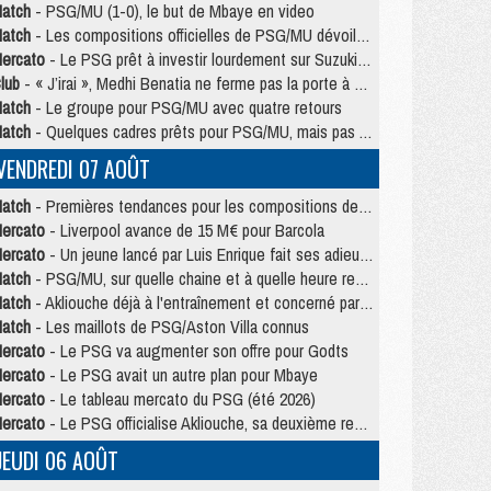
atch
- PSG/MU (1-0), le but de Mbaye en video
atch
- Les compositions officielles de PSG/MU dévoilées, Pacho titulaire
ercato
- Le PSG prêt à investir lourdement sur Suzuki malgré Safonov et Chevalier
lub
- « J’irai », Medhi Benatia ne ferme pas la porte à une arrivée au PSG
atch
- Le groupe pour PSG/MU avec quatre retours
atch
- Quelques cadres prêts pour PSG/MU, mais pas Akliouche ?
VENDREDI 07 AOÛT
atch
- Premières tendances pour les compositions de PSG/MU
ercato
- Liverpool avance de 15 M€ pour Barcola
ercato
- Un jeune lancé par Luis Enrique fait ses adieux au PSG
atch
- PSG/MU, sur quelle chaine et à quelle heure regarder le match ?
atch
- Akliouche déjà à l'entraînement et concerné par PSG/MU ?
atch
- Les maillots de PSG/Aston Villa connus
ercato
- Le PSG va augmenter son offre pour Godts
ercato
- Le PSG avait un autre plan pour Mbaye
ercato
- Le tableau mercato du PSG (été 2026)
ercato
- Le PSG officialise Akliouche, sa deuxième recrue de l’été
JEUDI 06 AOÛT