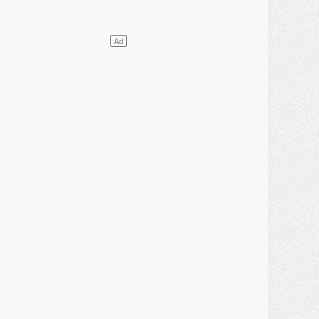
ercato
- Vu d'Italie, le transfert de Suzuki au PSG est bien engagé
ercato
- Ferran Torres ne serait pas à vendre, mais...
urope
- Gros coup dur pour Aston Villa avant de croiser le PSG
DIMANCHE 02 AOÛT
ercato
- Le transfert de Kolo Muani à la Juventus est officiel
ercato
- [MAJ] Le PSG a fait une grosse offre à Parme pour Suzuki
ercato
- Le PSG a envoyé une première offre pour Mika Godts
lub
- Après Pacho, d'autres retours en vue
ercato
- Changement de dernière minute pour Kolo Muani
SAMEDI 01 AOÛT
ercato
- L'agent de Mika Godts confirme un accord avec le PSG
lub
- Quels numéros de maillot pour Akliouche et Digne au PSG ?
atch
- Un hommage prévu lors de Brest/PSG
ercato
- Le PSG et le Barça ont rendez-vous pour Ferran Torres
ercato
- Guéla Doué dans les listes du PSG
ercato
- Le transfert de Mika Godts au PSG en bonne voie
VENDREDI 31 JUILLET