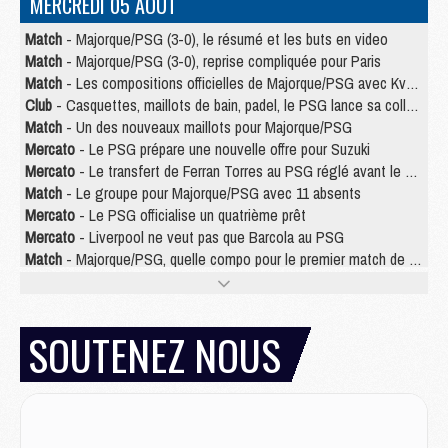
MERCREDI 05 AOÛT
Match
- Majorque/PSG (3-0), le résumé et les buts en video
Match
- Majorque/PSG (3-0), reprise compliquée pour Paris
Match
- Les compositions officielles de Majorque/PSG avec Kvara et de nombreux jeunes
Club
- Casquettes, maillots de bain, padel, le PSG lance sa collection été
Match
- Un des nouveaux maillots pour Majorque/PSG
Mercato
- Le PSG prépare une nouvelle offre pour Suzuki
Mercato
- Le transfert de Ferran Torres au PSG réglé avant le 12 août ?
Match
- Le groupe pour Majorque/PSG avec 11 absents
Mercato
- Le PSG officialise un quatrième prêt
Mercato
- Liverpool ne veut pas que Barcola au PSG
Match
- Majorque/PSG, quelle compo pour le premier match de la saison 2026/27 ?
MARDI 04 AOÛT
Europe
- Les chapeaux provisoires de la Ligue des champions 2026/27
SOUTENEZ NOUS
Podcast
- Podcast CulturePSG : Akliouche présenté par un fan de Monaco
Club
- Le PSG dévoile sa première collection d'entraînement pour 2026/2027
Discipline
- Un arbitre inattendu, mais porte-bonheur pour Lens/PSG
Match
- Majorque/PSG, sur quelle chaine et à quelle heure regarder le match ?
Mercato
- Le plan du PSG pour Suzuki et Chevalier se précise