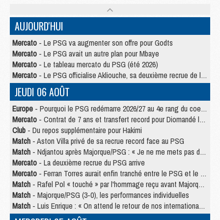
AUJOURD'HUI
Mercato
- Le PSG va augmenter son offre pour Godts
Mercato
- Le PSG avait un autre plan pour Mbaye
Mercato
- Le tableau mercato du PSG (été 2026)
Mercato
- Le PSG officialise Akliouche, sa deuxième recrue de l’été
JEUDI 06 AOÛT
Europe
- Pourquoi le PSG redémarre 2026/27 au 4e rang du coefficient UEFA
Mercato
- Contrat de 7 ans et transfert record pour Diomandé loin du PSG
Club
- Du repos supplémentaire pour Hakimi
Match
- Aston Villa privé de sa recrue record face au PSG
Match
- Ndjantou après Majorque/PSG : « Je ne me mets pas de plafond »
Mercato
- La deuxième recrue du PSG arrive
Mercato
- Ferran Torres aurait enfin tranché entre le PSG et le Barça
Match
- Rafel Pol « touché » par l'hommage reçu avant Majorque/PSG
Match
- Majorque/PSG (3-0), les performances individuelles
Match
- Luis Enrique : « On attend le retour de nos internationaux »