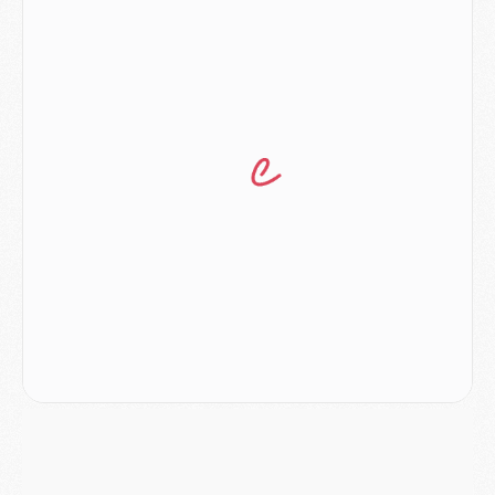
Mercato
- L'Ajax refuse la première offre du PSG pour Godts
Mercato
- Le PSG veut accélérer, Ferran Torres temporise
Mercato
- Liverpool encore très loin du compte pour Barcola
LUNDI 03 AOÛT
Match
- Podcast CulturePSG : Mercato (Godts, Suzuki, Akliouche, Barcola, etc)
Mercato
- L'Ajax attend bien plus de 45M pour Mika Godts
Club
- Quatre retours importants dans le groupe du PSG, et un plus discret
Mercato
- Ayari file en Ligue 2
Club
- Le PSG s'associe avec un géant de la tech
Mercato
- Vu d'Italie, le transfert de Suzuki au PSG est bien engagé
Mercato
- Ferran Torres ne serait pas à vendre, mais...
Europe
- Gros coup dur pour Aston Villa avant de croiser le PSG
DIMANCHE 02 AOÛT
Mercato
- Le transfert de Kolo Muani à la Juventus est officiel
Mercato
- [MAJ] Le PSG a fait une grosse offre à Parme pour Suzuki
Mercato
- Le PSG a envoyé une première offre pour Mika Godts
Club
- Après Pacho, d'autres retours en vue
Mercato
- Changement de dernière minute pour Kolo Muani