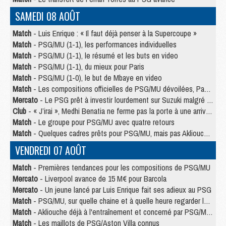
SAMEDI 08 AOÛT
Match
- Luis Enrique : « Il faut déjà penser à la Supercoupe »
Match
- PSG/MU (1-1), les performances individuelles
Match
- PSG/MU (1-1), le résumé et les buts en video
Match
- PSG/MU (1-1), du mieux pour Paris
Match
- PSG/MU (1-0), le but de Mbaye en video
Match
- Les compositions officielles de PSG/MU dévoilées, Pacho titulaire
Mercato
- Le PSG prêt à investir lourdement sur Suzuki malgré Safonov et Chevalier
Club
- « J’irai », Medhi Benatia ne ferme pas la porte à une arrivée au PSG
Match
- Le groupe pour PSG/MU avec quatre retours
Match
- Quelques cadres prêts pour PSG/MU, mais pas Akliouche ?
VENDREDI 07 AOÛT
Match
- Premières tendances pour les compositions de PSG/MU
Mercato
- Liverpool avance de 15 M€ pour Barcola
Mercato
- Un jeune lancé par Luis Enrique fait ses adieux au PSG
Match
- PSG/MU, sur quelle chaine et à quelle heure regarder le match ?
Match
- Akliouche déjà à l'entraînement et concerné par PSG/MU ?
Match
- Les maillots de PSG/Aston Villa connus