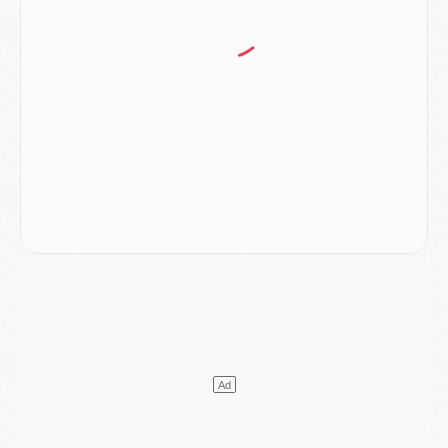
Match
- Les compositions officielles de Majorque/PSG avec Kvara et de nombreux jeunes
Club
- Casquettes, maillots de bain, padel, le PSG lance sa collection été
Match
- Un des nouveaux maillots pour Majorque/PSG
Mercato
- Le PSG prépare une nouvelle offre pour Suzuki
Mercato
- Le transfert de Ferran Torres au PSG réglé avant le 12 août ?
Match
- Le groupe pour Majorque/PSG avec 11 absents
Mercato
- Le PSG officialise un quatrième prêt
Mercato
- Liverpool ne veut pas que Barcola au PSG
Match
- Majorque/PSG, quelle compo pour le premier match de la saison 2026/27 ?
MARDI 04 AOÛT
Europe
- Les chapeaux provisoires de la Ligue des champions 2026/27
Podcast
- Podcast CulturePSG : Akliouche présenté par un fan de Monaco
Club
- Le PSG dévoile sa première collection d'entraînement pour 2026/2027
Discipline
- Un arbitre inattendu, mais porte-bonheur pour Lens/PSG
Match
- Majorque/PSG, sur quelle chaine et à quelle heure regarder le match ?
Mercato
- Le plan du PSG pour Suzuki et Chevalier se précise
Mercato
- L'Ajax refuse la première offre du PSG pour Godts
Mercato
- Le PSG veut accélérer, Ferran Torres temporise
Mercato
- Liverpool encore très loin du compte pour Barcola