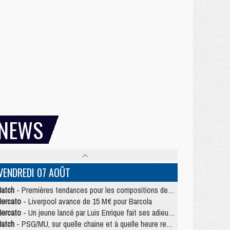
NEWS
VENDREDI 07 AOÛT
atch
- Premières tendances pour les compositions de PSG/MU
ercato
- Liverpool avance de 15 M€ pour Barcola
ercato
- Un jeune lancé par Luis Enrique fait ses adieux au PSG
atch
- PSG/MU, sur quelle chaine et à quelle heure regarder le match ?