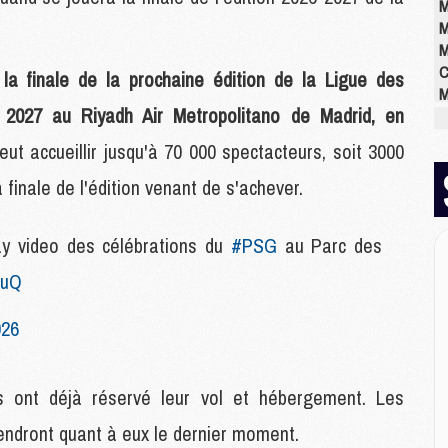
M
M
M
C
:
la finale de la prochaine édition de la Ligue des
M
 2027 au Riyadh Air Metropolitano de Madrid, en
M
M
eut accueillir jusqu'à 70 000 spectacteurs, soit 3000
M
M
a finale de l'édition venant de s'achever.
M
M
ay video des célébrations du
#PSG
au Parc des
SuQ
E
P
026
C
D
M
s ont déjà réservé leur vol et hébergement. Les
M
M
tendront quant à eux le dernier moment.