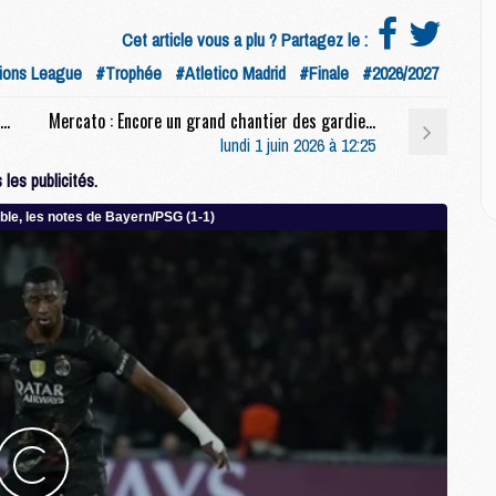
M
M
Cet article vous a plu ? Partagez le :
ons League
#Trophée
#Atletico Madrid
#Finale
#2026/2027
M
Rés. sociaux : L'inattendu message de Konaté à Pacho
Mercato : Encore un grand chantier des gardiens au PSG cet été ?
M
lundi 1 juin 2026 à 12:25
C
M
les publicités.
C
M
M
E
M
M
M
C
M