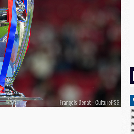
M
M
M
M