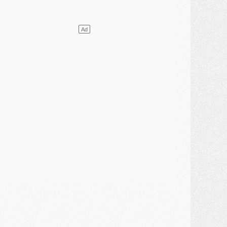
ercato
- L'agent de Mika Godts confirme un accord avec le PSG
lub
- Quels numéros de maillot pour Akliouche et Digne au PSG ?
atch
- Un hommage prévu lors de Brest/PSG
ercato
- Le PSG et le Barça ont rendez-vous pour Ferran Torres
ercato
- Guéla Doué dans les listes du PSG
ercato
- Le transfert de Mika Godts au PSG en bonne voie
VENDREDI 31 JUILLET
atch
- Un diffuseur annoncé pour les deux premiers matchs amicaux du PSG
ercato
- Le transfert d'Akliouche au PSG bouclé, le montant se précise
lub
- Un retour majeur dans le groupe du PSG
lub
- [MAJ] Ndjantou et deux jeunes du PSG annoncés dans un tournoi U21
ercato
- L'étonnante piste Suzuki confirmée et onéreuse
JEUDI 30 JUILLET
élections
- Ancelotti fait le ménage au Brésil mais veut garder Marquinhos
ercato
- Le statu quo du milieu du PSG se précise
lub
- Le PSG plutôt que la FIFA pour Al-Khelaïfi, poussé par l'UEFA ?
ercato
- Le PSG presserait Ferran Torres de se décider, deux pistes de secours
lub
- Déguisements, shopping, double scouting, Luis Campos dévoile ses méthodes