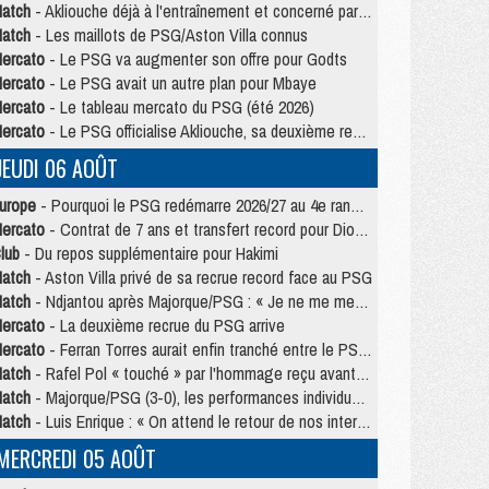
atch
- Akliouche déjà à l'entraînement et concerné par PSG/MU ?
atch
- Les maillots de PSG/Aston Villa connus
ercato
- Le PSG va augmenter son offre pour Godts
ercato
- Le PSG avait un autre plan pour Mbaye
ercato
- Le tableau mercato du PSG (été 2026)
ercato
- Le PSG officialise Akliouche, sa deuxième recrue de l’été
JEUDI 06 AOÛT
urope
- Pourquoi le PSG redémarre 2026/27 au 4e rang du coefficient UEFA
ercato
- Contrat de 7 ans et transfert record pour Diomandé loin du PSG
lub
- Du repos supplémentaire pour Hakimi
atch
- Aston Villa privé de sa recrue record face au PSG
atch
- Ndjantou après Majorque/PSG : « Je ne me mets pas de plafond »
ercato
- La deuxième recrue du PSG arrive
ercato
- Ferran Torres aurait enfin tranché entre le PSG et le Barça
atch
- Rafel Pol « touché » par l'hommage reçu avant Majorque/PSG
atch
- Majorque/PSG (3-0), les performances individuelles
atch
- Luis Enrique : « On attend le retour de nos internationaux »
MERCREDI 05 AOÛT