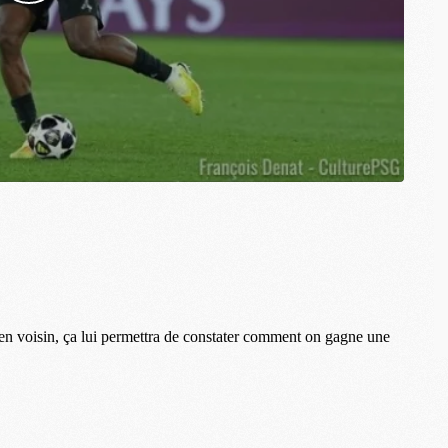
M
C
M
M
M
M
M
M
C
C
M
S
M
C
M
C