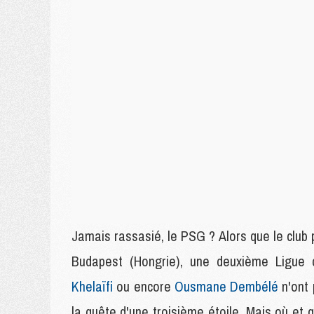
Jamais rassasié, le PSG ? Alors que le club 
Budapest (Hongrie), une deuxième Ligue 
Khelaïfi
ou encore
Ousmane Dembélé
n'ont 
la quête d'une troisième étoile. Mais où et q