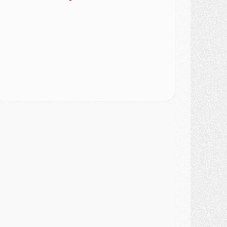
ercato
- Le PSG veut accélérer, Ferran Torres temporise
ercato
- Liverpool encore très loin du compte pour Barcola
LUNDI 03 AOÛT
atch
- Podcast CulturePSG : Mercato (Godts, Suzuki, Akliouche, Barcola, etc)
ercato
- L'Ajax attend bien plus de 45M pour Mika Godts
lub
- Quatre retours importants dans le groupe du PSG, et un plus discret
ercato
- Ayari file en Ligue 2
lub
- Le PSG s'associe avec un géant de la tech
ercato
- Vu d'Italie, le transfert de Suzuki au PSG est bien engagé
ercato
- Ferran Torres ne serait pas à vendre, mais...
urope
- Gros coup dur pour Aston Villa avant de croiser le PSG
DIMANCHE 02 AOÛT
ercato
- Le transfert de Kolo Muani à la Juventus est officiel
ercato
- [MAJ] Le PSG a fait une grosse offre à Parme pour Suzuki
ercato
- Le PSG a envoyé une première offre pour Mika Godts
lub
- Après Pacho, d'autres retours en vue
ercato
- Changement de dernière minute pour Kolo Muani
SAMEDI 01 AOÛT