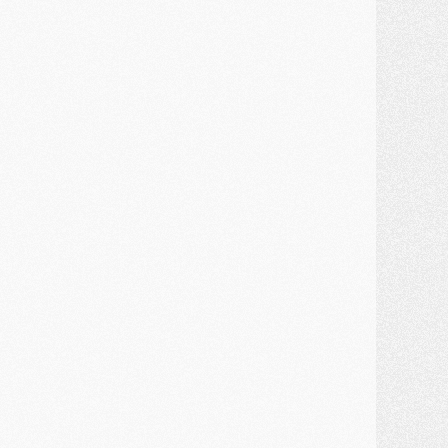
ercato
- Kroupi retiré du mercato
ercato
- Enfin une avancée dans le transfert d'Akliouche
MERCREDI 29 JUILLET
ercato
- Ferran Torres priorité du PSG, mais ouvert à tout
ercato
- Première offre de Liverpool en approche pour Barcola
ercato
- Le montant du transfert de Kolo Muani se précise, la formule aussi
ercato
- Kolo Muani attendu en Italie, son transfert débloqué
ercato
- Monaco a encore repoussé une offre du PSG pour Akliouche
ercato
- Liverpool presque d'accord avec Barcola, le PSG pas du tout
ercato
- Moment décisif pour le transfert de Kolo Muani
MARDI 28 JUILLET
ercato
- Des intermédiaires ont tenté de relancer Diomande au PSG
lub
- Au moins neuf jeunes conviés à l'entraînement des pros
ercato
- Une partie du communiqué du PSG sur Diomande expliquée
ercato
- Barcola futur plus gros transfert de l'été ?
ormation
- Retour sur la saison des U17 du PSG en 7 chiffres clés
lub
- Le PSG connaît ses premiers matches de septembre
ercato
- Un troisième prêt bouclé par le PSG