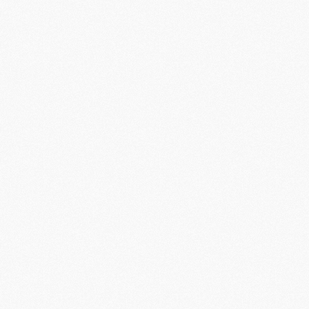
M
M
M
M
M
M
M
M
M
M
C
M
M
F
C
M