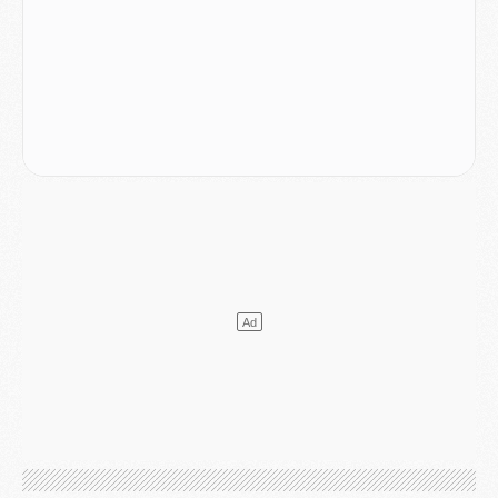
Discipline
- Un arbitre inattendu, mais porte-bonheur pour Lens/PSG
Match
- Majorque/PSG, sur quelle chaine et à quelle heure regarder le match ?
Mercato
- Le plan du PSG pour Suzuki et Chevalier se précise
Mercato
- L'Ajax refuse la première offre du PSG pour Godts
Mercato
- Le PSG veut accélérer, Ferran Torres temporise
Mercato
- Liverpool encore très loin du compte pour Barcola
LUNDI 03 AOÛT
Match
- Podcast CulturePSG : Mercato (Godts, Suzuki, Akliouche, Barcola, etc)
Mercato
- L'Ajax attend bien plus de 45M pour Mika Godts
Club
- Quatre retours importants dans le groupe du PSG, et un plus discret
Mercato
- Ayari file en Ligue 2
Club
- Le PSG s'associe avec un géant de la tech
Mercato
- Vu d'Italie, le transfert de Suzuki au PSG est bien engagé
Mercato
- Ferran Torres ne serait pas à vendre, mais...
Europe
- Gros coup dur pour Aston Villa avant de croiser le PSG
DIMANCHE 02 AOÛT
Mercato
- Le transfert de Kolo Muani à la Juventus est officiel
Mercato
- [MAJ] Le PSG a fait une grosse offre à Parme pour Suzuki