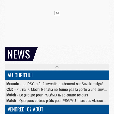
NEWS
AUJOURD'HUI
Mercato
- Le PSG prêt à investir lourdement sur Suzuki malgré Safonov et Chevalier
Club
- « J’irai », Medhi Benatia ne ferme pas la porte à une arrivée au PSG
Match
- Le groupe pour PSG/MU avec quatre retours
Match
- Quelques cadres prêts pour PSG/MU, mais pas Akliouche ?
VENDREDI 07 AOÛT