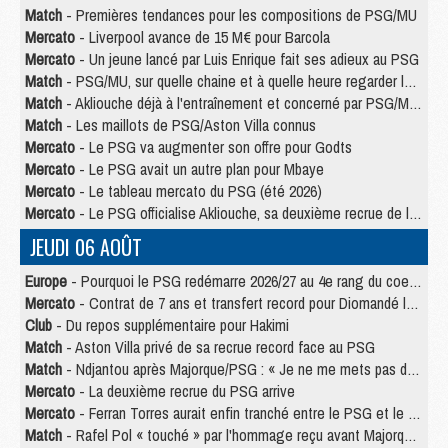
Match
- Premières tendances pour les compositions de PSG/MU
Mercato
- Liverpool avance de 15 M€ pour Barcola
Mercato
- Un jeune lancé par Luis Enrique fait ses adieux au PSG
Match
- PSG/MU, sur quelle chaine et à quelle heure regarder le match ?
Match
- Akliouche déjà à l'entraînement et concerné par PSG/MU ?
Match
- Les maillots de PSG/Aston Villa connus
Mercato
- Le PSG va augmenter son offre pour Godts
Mercato
- Le PSG avait un autre plan pour Mbaye
Mercato
- Le tableau mercato du PSG (été 2026)
Mercato
- Le PSG officialise Akliouche, sa deuxième recrue de l’été
JEUDI 06 AOÛT
Europe
- Pourquoi le PSG redémarre 2026/27 au 4e rang du coefficient UEFA
Mercato
- Contrat de 7 ans et transfert record pour Diomandé loin du PSG
Club
- Du repos supplémentaire pour Hakimi
Match
- Aston Villa privé de sa recrue record face au PSG
Match
- Ndjantou après Majorque/PSG : « Je ne me mets pas de plafond »
Mercato
- La deuxième recrue du PSG arrive
Mercato
- Ferran Torres aurait enfin tranché entre le PSG et le Barça
Match
- Rafel Pol « touché » par l'hommage reçu avant Majorque/PSG