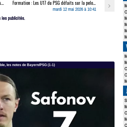
Match : Premières tendances pour les compositions de Lens/PSG
Formation : Les U17 du PSG défaits sur la pelouse de Versailles
M
mardi 12 mai 2026 à 10:41
C
les publicités.
M
M
M
M
M
M
C
C
M
S
M
C
M
C