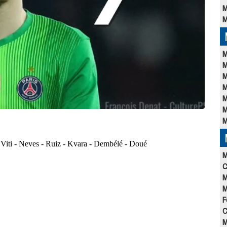
M
M
M
M
M
M
M
M
M
M
C
M
M
F
C
M