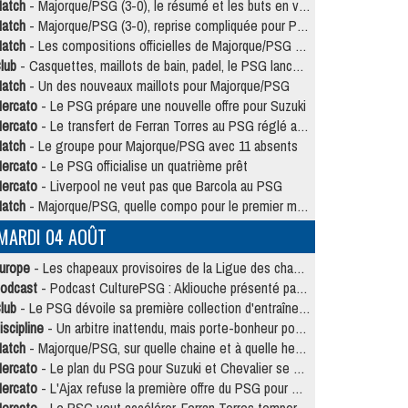
atch
- Majorque/PSG (3-0), le résumé et les buts en video
atch
- Majorque/PSG (3-0), reprise compliquée pour Paris
atch
- Les compositions officielles de Majorque/PSG avec Kvara et de nombreux jeunes
lub
- Casquettes, maillots de bain, padel, le PSG lance sa collection été
atch
- Un des nouveaux maillots pour Majorque/PSG
ercato
- Le PSG prépare une nouvelle offre pour Suzuki
ercato
- Le transfert de Ferran Torres au PSG réglé avant le 12 août ?
atch
- Le groupe pour Majorque/PSG avec 11 absents
ercato
- Le PSG officialise un quatrième prêt
ercato
- Liverpool ne veut pas que Barcola au PSG
atch
- Majorque/PSG, quelle compo pour le premier match de la saison 2026/27 ?
MARDI 04 AOÛT
urope
- Les chapeaux provisoires de la Ligue des champions 2026/27
odcast
- Podcast CulturePSG : Akliouche présenté par un fan de Monaco
lub
- Le PSG dévoile sa première collection d'entraînement pour 2026/2027
iscipline
- Un arbitre inattendu, mais porte-bonheur pour Lens/PSG
atch
- Majorque/PSG, sur quelle chaine et à quelle heure regarder le match ?
ercato
- Le plan du PSG pour Suzuki et Chevalier se précise
ercato
- L'Ajax refuse la première offre du PSG pour Godts