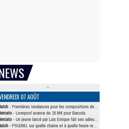
NEWS
VENDREDI 07 AOÛT
atch
- Premières tendances pour les compositions de PSG/MU
ercato
- Liverpool avance de 15 M€ pour Barcola
ercato
- Un jeune lancé par Luis Enrique fait ses adieux au PSG
atch
- PSG/MU, sur quelle chaine et à quelle heure regarder le match ?