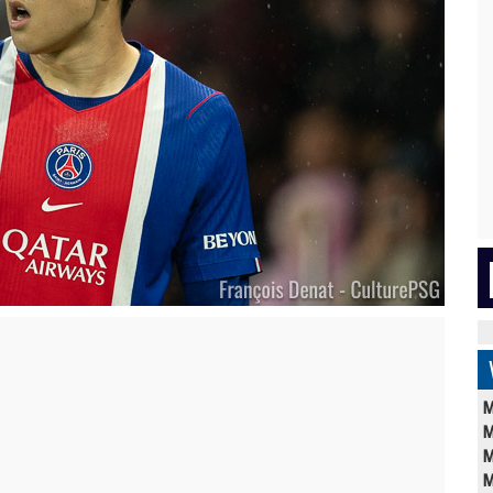
M
M
M
M