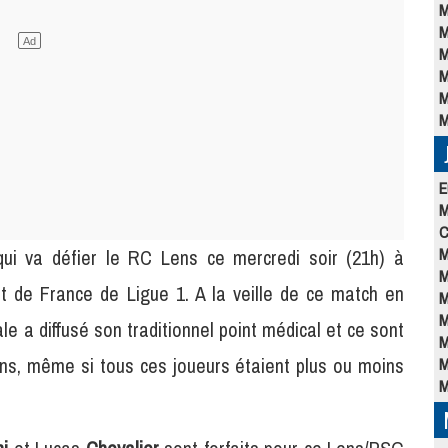
M
M
M
M
M
M
E
M
C
M
ui va défier le RC Lens ce mercredi soir (21h) à
M
t de France de Ligue 1. A la veille de ce match en
M
M
ale a diffusé son traditionnel point médical et ce sont
M
ans, même si tous ces joueurs étaient plus ou moins
M
M