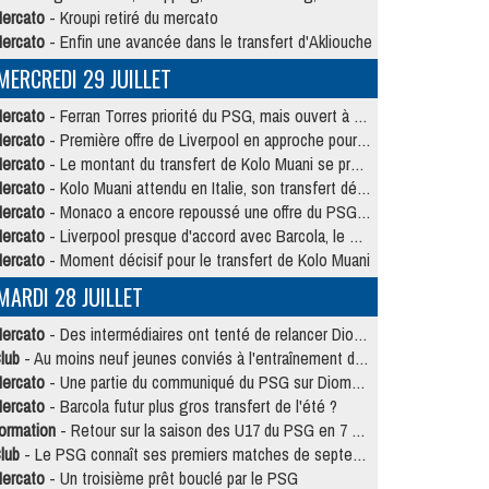
ercato
- Kroupi retiré du mercato
ercato
- Enfin une avancée dans le transfert d'Akliouche
MERCREDI 29 JUILLET
ercato
- Ferran Torres priorité du PSG, mais ouvert à tout
ercato
- Première offre de Liverpool en approche pour Barcola
ercato
- Le montant du transfert de Kolo Muani se précise, la formule aussi
ercato
- Kolo Muani attendu en Italie, son transfert débloqué
ercato
- Monaco a encore repoussé une offre du PSG pour Akliouche
ercato
- Liverpool presque d'accord avec Barcola, le PSG pas du tout
ercato
- Moment décisif pour le transfert de Kolo Muani
MARDI 28 JUILLET
ercato
- Des intermédiaires ont tenté de relancer Diomande au PSG
lub
- Au moins neuf jeunes conviés à l'entraînement des pros
ercato
- Une partie du communiqué du PSG sur Diomande expliquée
ercato
- Barcola futur plus gros transfert de l'été ?
ormation
- Retour sur la saison des U17 du PSG en 7 chiffres clés
lub
- Le PSG connaît ses premiers matches de septembre
ercato
- Un troisième prêt bouclé par le PSG