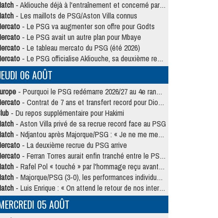
atch
- Akliouche déjà à l'entraînement et concerné par PSG/MU ?
atch
- Les maillots de PSG/Aston Villa connus
ercato
- Le PSG va augmenter son offre pour Godts
ercato
- Le PSG avait un autre plan pour Mbaye
ercato
- Le tableau mercato du PSG (été 2026)
ercato
- Le PSG officialise Akliouche, sa deuxième recrue de l’été
JEUDI 06 AOÛT
urope
- Pourquoi le PSG redémarre 2026/27 au 4e rang du coefficient UEFA
ercato
- Contrat de 7 ans et transfert record pour Diomandé loin du PSG
lub
- Du repos supplémentaire pour Hakimi
atch
- Aston Villa privé de sa recrue record face au PSG
atch
- Ndjantou après Majorque/PSG : « Je ne me mets pas de plafond »
ercato
- La deuxième recrue du PSG arrive
ercato
- Ferran Torres aurait enfin tranché entre le PSG et le Barça
atch
- Rafel Pol « touché » par l'hommage reçu avant Majorque/PSG
atch
- Majorque/PSG (3-0), les performances individuelles
atch
- Luis Enrique : « On attend le retour de nos internationaux »
MERCREDI 05 AOÛT