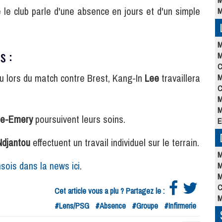
M
le club parle d'une absence en jours et d'un simple
M
M
s :
M
C
eçu lors du match contre Brest, Kang-In
Lee
travaillera
M
C
M
M
re-Emery
poursuivent leurs soins.
E
Ndjantou
effectuent un travail individuel sur le terrain.
M
sois dans la news ici
.
M
M
C
Cet article vous a plu ? Partagez le :
M
#Lens/PSG
#Absence
#Groupe
#Infirmerie