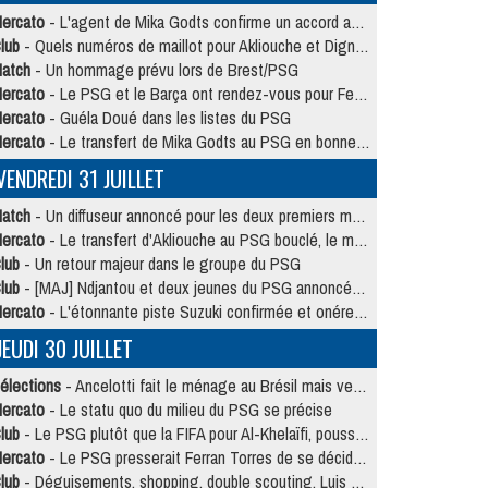
ercato
- L'agent de Mika Godts confirme un accord avec le PSG
lub
- Quels numéros de maillot pour Akliouche et Digne au PSG ?
atch
- Un hommage prévu lors de Brest/PSG
ercato
- Le PSG et le Barça ont rendez-vous pour Ferran Torres
ercato
- Guéla Doué dans les listes du PSG
ercato
- Le transfert de Mika Godts au PSG en bonne voie
VENDREDI 31 JUILLET
atch
- Un diffuseur annoncé pour les deux premiers matchs amicaux du PSG
ercato
- Le transfert d'Akliouche au PSG bouclé, le montant se précise
lub
- Un retour majeur dans le groupe du PSG
lub
- [MAJ] Ndjantou et deux jeunes du PSG annoncés dans un tournoi U21
ercato
- L'étonnante piste Suzuki confirmée et onéreuse
JEUDI 30 JUILLET
élections
- Ancelotti fait le ménage au Brésil mais veut garder Marquinhos
ercato
- Le statu quo du milieu du PSG se précise
lub
- Le PSG plutôt que la FIFA pour Al-Khelaïfi, poussé par l'UEFA ?
ercato
- Le PSG presserait Ferran Torres de se décider, deux pistes de secours
lub
- Déguisements, shopping, double scouting, Luis Campos dévoile ses méthodes