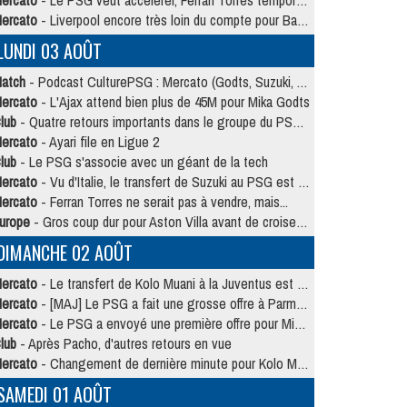
ercato
- Le PSG veut accélérer, Ferran Torres temporise
ercato
- Liverpool encore très loin du compte pour Barcola
LUNDI 03 AOÛT
atch
- Podcast CulturePSG : Mercato (Godts, Suzuki, Akliouche, Barcola, etc)
ercato
- L'Ajax attend bien plus de 45M pour Mika Godts
lub
- Quatre retours importants dans le groupe du PSG, et un plus discret
ercato
- Ayari file en Ligue 2
lub
- Le PSG s'associe avec un géant de la tech
ercato
- Vu d'Italie, le transfert de Suzuki au PSG est bien engagé
ercato
- Ferran Torres ne serait pas à vendre, mais...
urope
- Gros coup dur pour Aston Villa avant de croiser le PSG
DIMANCHE 02 AOÛT
ercato
- Le transfert de Kolo Muani à la Juventus est officiel
ercato
- [MAJ] Le PSG a fait une grosse offre à Parme pour Suzuki
ercato
- Le PSG a envoyé une première offre pour Mika Godts
lub
- Après Pacho, d'autres retours en vue
ercato
- Changement de dernière minute pour Kolo Muani
SAMEDI 01 AOÛT