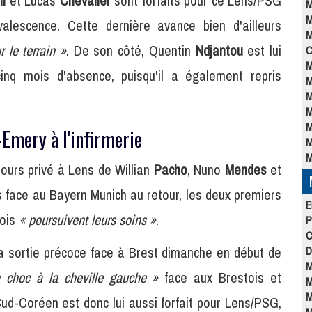
mi
et Lucas
Chevalier
sont forfaits pour ce Lens/PSG
M
M
nvalescence. Cette dernière avance bien d'ailleurs
M
r le terrain »
. De son côté, Quentin
Ndjantou
est lui
C
M
inq mois d'absence, puisqu'il a également repris
M
M
M
M
-Emery à l'infirmerie
M
M
ours privé à Lens de Willian
Pacho
, Nuno
Mendes
et
s face au Bayern Munich au retour, les deux premiers
E
rois
« poursuivent leurs soins »
.
P
C
sa sortie précoce face à Brest dimanche en début de
D
M
 choc à la cheville gauche »
face aux Brestois et
M
M
 Sud-Coréen est donc lui aussi forfait pour Lens/PSG,