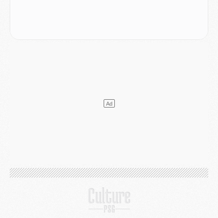
DIMANCHE 02 AOÛT
Mercato
- Le transfert de Kolo Muani à la Juventus est officiel
Mercato
- [MAJ] Le PSG a fait une grosse offre à Parme pour Suzuki
Mercato
- Le PSG a envoyé une première offre pour Mika Godts
Club
- Après Pacho, d'autres retours en vue
Mercato
- Changement de dernière minute pour Kolo Muani
SAMEDI 01 AOÛT
Mercato
- L'agent de Mika Godts confirme un accord avec le PSG
Club
- Quels numéros de maillot pour Akliouche et Digne au PSG ?
Match
- Un hommage prévu lors de Brest/PSG
Mercato
- Le PSG et le Barça ont rendez-vous pour Ferran Torres
Mercato
- Guéla Doué dans les listes du PSG
Mercato
- Le transfert de Mika Godts au PSG en bonne voie
VENDREDI 31 JUILLET
Match
- Un diffuseur annoncé pour les deux premiers matchs amicaux du PSG
Mercato
- Le transfert d'Akliouche au PSG bouclé, le montant se précise
Club
- Un retour majeur dans le groupe du PSG