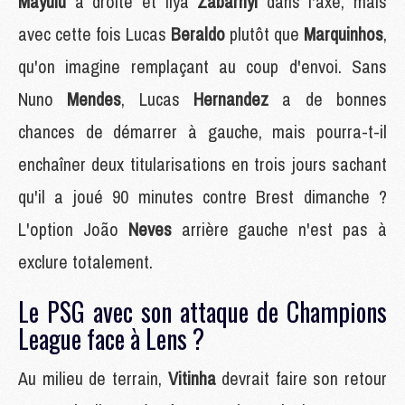
Mayulu
à droite et Ilya
Zabarnyi
dans l'axe, mais
avec cette fois Lucas
Beraldo
plutôt que
Marquinhos
,
qu'on imagine remplaçant au coup d'envoi. Sans
Nuno
Mendes
, Lucas
Hernandez
a de bonnes
chances de démarrer à gauche, mais pourra-t-il
enchaîner deux titularisations en trois jours sachant
qu'il a joué 90 minutes contre Brest dimanche ?
L'option João
Neves
arrière gauche n'est pas à
exclure totalement.
Le PSG avec son attaque de Champions
League face à Lens ?
Au milieu de terrain,
Vitinha
devrait faire son retour