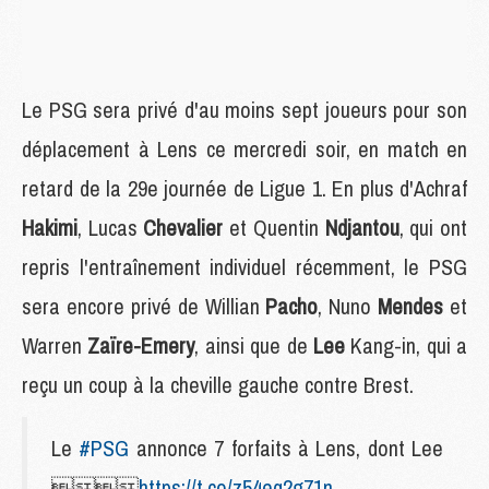
Le PSG sera privé d'au moins sept joueurs pour son
déplacement à Lens ce mercredi soir, en match en
retard de la 29e journée de Ligue 1. En plus d'Achraf
Hakimi
, Lucas
Chevalier
et Quentin
Ndjantou
, qui ont
repris l'entraînement individuel récemment, le PSG
sera encore privé de Willian
Pacho
, Nuno
Mendes
et
Warren
Zaïre-Emery
, ainsi que de
Lee
Kang-in, qui a
reçu un coup à la cheville gauche contre Brest.
Le
#PSG
annonce 7 forfaits à Lens, dont Lee

https://t.co/z54eq2g71n