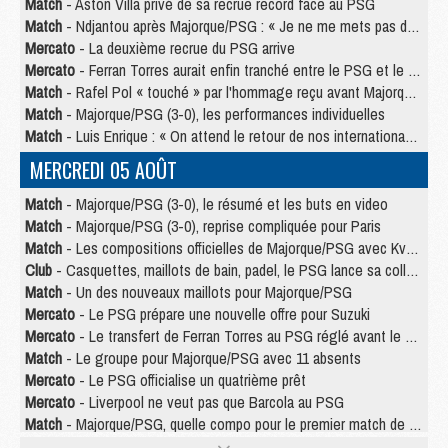
Match
- Aston Villa privé de sa recrue record face au PSG
Match
- Ndjantou après Majorque/PSG : « Je ne me mets pas de plafond »
Mercato
- La deuxième recrue du PSG arrive
Mercato
- Ferran Torres aurait enfin tranché entre le PSG et le Barça
Match
- Rafel Pol « touché » par l'hommage reçu avant Majorque/PSG
Match
- Majorque/PSG (3-0), les performances individuelles
Match
- Luis Enrique : « On attend le retour de nos internationaux »
MERCREDI 05 AOÛT
Match
- Majorque/PSG (3-0), le résumé et les buts en video
Match
- Majorque/PSG (3-0), reprise compliquée pour Paris
Match
- Les compositions officielles de Majorque/PSG avec Kvara et de nombreux jeunes
Club
- Casquettes, maillots de bain, padel, le PSG lance sa collection été
Match
- Un des nouveaux maillots pour Majorque/PSG
Mercato
- Le PSG prépare une nouvelle offre pour Suzuki
Mercato
- Le transfert de Ferran Torres au PSG réglé avant le 12 août ?
Match
- Le groupe pour Majorque/PSG avec 11 absents
Mercato
- Le PSG officialise un quatrième prêt
Mercato
- Liverpool ne veut pas que Barcola au PSG
Match
- Majorque/PSG, quelle compo pour le premier match de la saison 2026/27 ?