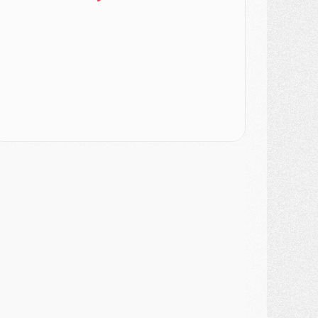
urope
- Gros coup dur pour Aston Villa avant de croiser le PSG
DIMANCHE 02 AOÛT
ercato
- Le transfert de Kolo Muani à la Juventus est officiel
ercato
- [MAJ] Le PSG a fait une grosse offre à Parme pour Suzuki
ercato
- Le PSG a envoyé une première offre pour Mika Godts
lub
- Après Pacho, d'autres retours en vue
ercato
- Changement de dernière minute pour Kolo Muani
SAMEDI 01 AOÛT
ercato
- L'agent de Mika Godts confirme un accord avec le PSG
lub
- Quels numéros de maillot pour Akliouche et Digne au PSG ?
atch
- Un hommage prévu lors de Brest/PSG
ercato
- Le PSG et le Barça ont rendez-vous pour Ferran Torres
ercato
- Guéla Doué dans les listes du PSG
ercato
- Le transfert de Mika Godts au PSG en bonne voie
VENDREDI 31 JUILLET
atch
- Un diffuseur annoncé pour les deux premiers matchs amicaux du PSG
ercato
- Le transfert d'Akliouche au PSG bouclé, le montant se précise
lub
- Un retour majeur dans le groupe du PSG