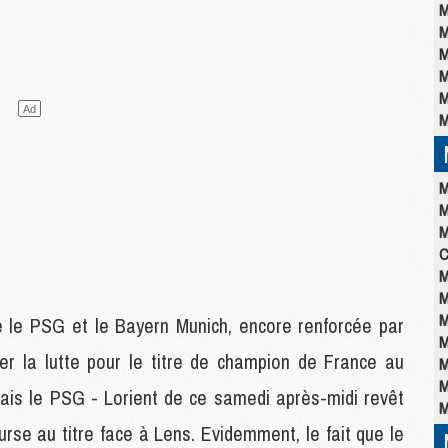
M
M
M
M
M
M
M
M
M
C
M
M
M
e le PSG et le Bayern Munich, encore renforcée par
M
sser la lutte pour le titre de champion de France au
M
M
ais le PSG - Lorient de ce samedi après-midi revêt
M
rse au titre face à Lens. Evidemment, le fait que le