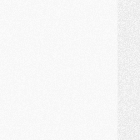
MARDI 28 JUILLET
ercato
- Des intermédiaires ont tenté de relancer Diomande au PSG
lub
- Au moins neuf jeunes conviés à l'entraînement des pros
ercato
- Une partie du communiqué du PSG sur Diomande expliquée
ercato
- Barcola futur plus gros transfert de l'été ?
ormation
- Retour sur la saison des U17 du PSG en 7 chiffres clés
lub
- Le PSG connaît ses premiers matches de septembre
ercato
- Un troisième prêt bouclé par le PSG
LUNDI 27 JUILLET
odcast
- Podcast CulturePSG à 22h : Mercato (Barcola, Diomande, etc)
ercato
- La prolongation de Dembélé au PSG dans la dernière ligne droite
lub
- Le PSG a fait sa reprise avec... 9 joueurs
és. sociaux
- Les Portugais du PSG réunis pendant leurs vacances
ercato
- Le PSG avance sur la piste Suzuki
ercato
- Après Digne, un autre défenseur en approche au PSG ?
lub
- Une petite quinzaine de joueurs attendus pour la reprise de l'entraînement du PSG
DIMANCHE 26 JUILLET