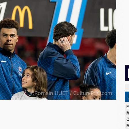
E
M
C
M