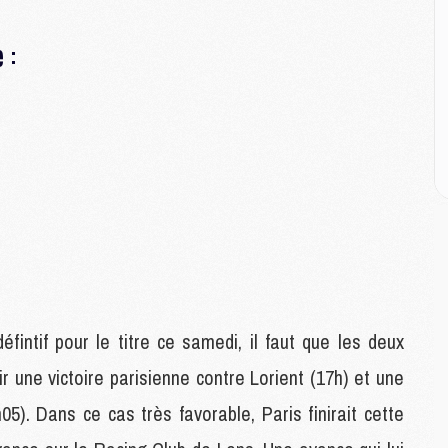
E
 :
M
M
M
C
M
M
C
M
M
M
M
intif pour le titre ce samedi, il faut que les deux
ir une victoire parisienne contre Lorient (17h) et une
M
5). Dans ce cas très favorable, Paris finirait cette
M
C