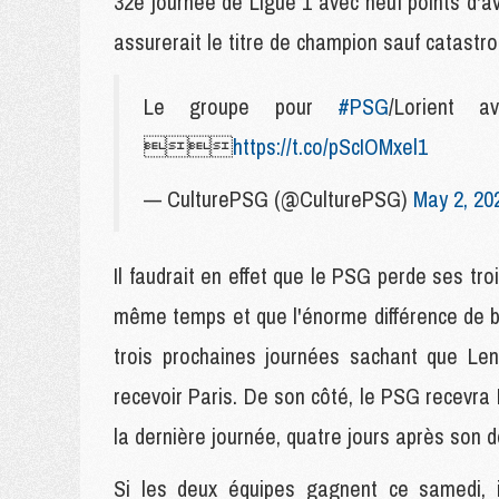
32e journée de Ligue 1 avec neuf points d'a
assurerait le titre de champion sauf catastr
Le groupe pour
#PSG
/Lorient 

https://t.co/pScIOMxel1
— CulturePSG (@CulturePSG)
May 2, 20
Il faudrait en effet que le PSG perde ses tr
même temps et que l'énorme différence de b
trois prochaines journées sachant que Len
recevoir Paris. De son côté, le PSG recevra
la dernière journée, quatre jours après son 
Si les deux équipes gagnent ce samedi, 