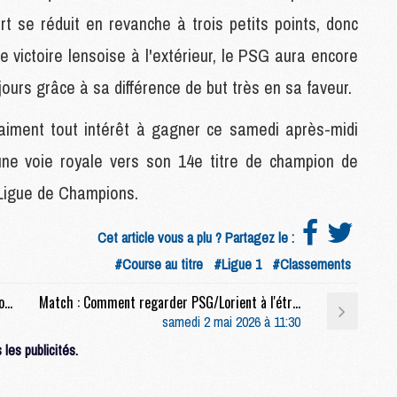
rt se réduit en revanche à trois petits points, donc
e victoire lensoise à l'extérieur, le PSG aura encore
M
C
jours grâce à sa différence de but très en sa faveur.
M
M
vraiment tout intérêt à gagner ce samedi après-midi
F
C
une voie royale vers son 14e titre de champion de
M
 Ligue de Champions.
P
Cet article vous a plu ? Partagez le :
M
#Course au titre
#Ligue 1
#Classements
C
R
Match : Les compositions officielles de PSG/Lorient dévoilées, Doué titulaire
Match : Comment regarder PSG/Lorient à l'étranger
M
samedi 2 mai 2026 à 11:30
M
C
les publicités.