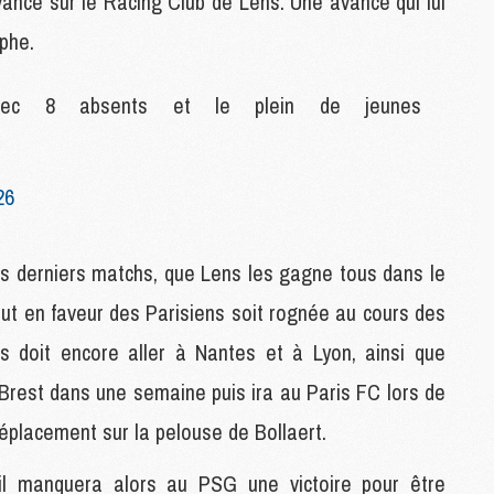
vance sur le Racing Club de Lens. Une avance qui lui
C
ophe.
M
avec 8 absents et le plein de jeunes
S
M
C
26
M
C
M
M
ois derniers matchs, que Lens les gagne tous dans le
ut en faveur des Parisiens soit rognée au cours des
M
s doit encore aller à Nantes et à Lyon, ainsi que
M
 Brest dans une semaine puis ira au Paris FC lors de
M
M
déplacement sur la pelouse de Bollaert.
M
M
il manquera alors au PSG une victoire pour être
M