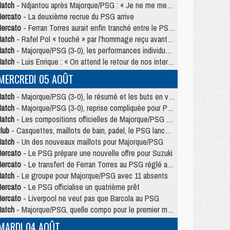
atch
- Ndjantou après Majorque/PSG : « Je ne me mets pas de plafond »
ercato
- La deuxième recrue du PSG arrive
ercato
- Ferran Torres aurait enfin tranché entre le PSG et le Barça
atch
- Rafel Pol « touché » par l'hommage reçu avant Majorque/PSG
atch
- Majorque/PSG (3-0), les performances individuelles
atch
- Luis Enrique : « On attend le retour de nos internationaux »
MERCREDI 05 AOÛT
atch
- Majorque/PSG (3-0), le résumé et les buts en video
atch
- Majorque/PSG (3-0), reprise compliquée pour Paris
atch
- Les compositions officielles de Majorque/PSG avec Kvara et de nombreux jeunes
lub
- Casquettes, maillots de bain, padel, le PSG lance sa collection été
atch
- Un des nouveaux maillots pour Majorque/PSG
ercato
- Le PSG prépare une nouvelle offre pour Suzuki
ercato
- Le transfert de Ferran Torres au PSG réglé avant le 12 août ?
atch
- Le groupe pour Majorque/PSG avec 11 absents
ercato
- Le PSG officialise un quatrième prêt
ercato
- Liverpool ne veut pas que Barcola au PSG
atch
- Majorque/PSG, quelle compo pour le premier match de la saison 2026/27 ?
MARDI 04 AOÛT