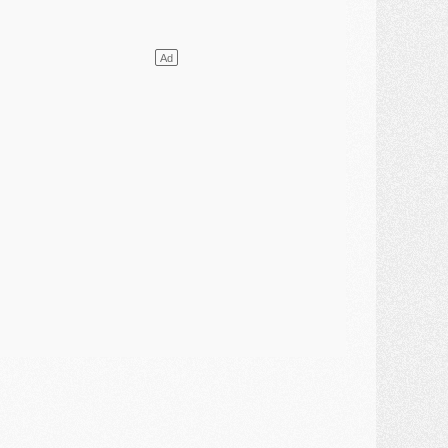
lub
- [MAJ] Ndjantou et deux jeunes du PSG annoncés dans un tournoi U21
ercato
- L'étonnante piste Suzuki confirmée et onéreuse
JEUDI 30 JUILLET
élections
- Ancelotti fait le ménage au Brésil mais veut garder Marquinhos
ercato
- Le statu quo du milieu du PSG se précise
lub
- Le PSG plutôt que la FIFA pour Al-Khelaïfi, poussé par l'UEFA ?
ercato
- Le PSG presserait Ferran Torres de se décider, deux pistes de secours
lub
- Déguisements, shopping, double scouting, Luis Campos dévoile ses méthodes
ercato
- Kroupi retiré du mercato
ercato
- Enfin une avancée dans le transfert d'Akliouche
MERCREDI 29 JUILLET
ercato
- Ferran Torres priorité du PSG, mais ouvert à tout
ercato
- Première offre de Liverpool en approche pour Barcola
ercato
- Le montant du transfert de Kolo Muani se précise, la formule aussi
ercato
- Kolo Muani attendu en Italie, son transfert débloqué
ercato
- Monaco a encore repoussé une offre du PSG pour Akliouche
ercato
- Liverpool presque d'accord avec Barcola, le PSG pas du tout
ercato
- Moment décisif pour le transfert de Kolo Muani