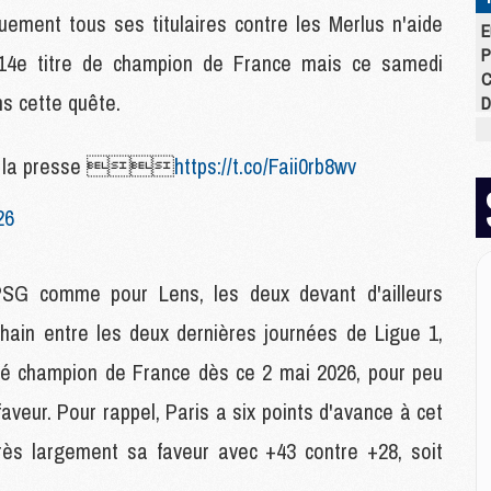
uement tous ses titulaires contre les Merlus n'aide
E
P
14e titre de champion de France mais ce samedi
C
s cette quête.
D
M
M
lon la presse 
https://t.co/Faii0rb8wv
M
M
26
M
M
PSG comme pour Lens, les deux devant d'ailleurs
M
chain entre les deux dernières journées de Ligue 1,
M
cré champion de France dès ce 2 mai 2026, pour peu
C
M
aveur. Pour rappel, Paris a six points d'avance à cet
C
M
très largement sa faveur avec +43 contre +28, soit
M