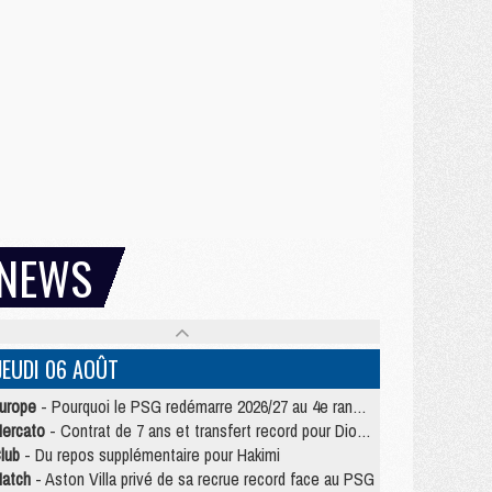
NEWS
JEUDI 06 AOÛT
urope
- Pourquoi le PSG redémarre 2026/27 au 4e rang du coefficient UEFA
ercato
- Contrat de 7 ans et transfert record pour Diomandé loin du PSG
lub
- Du repos supplémentaire pour Hakimi
atch
- Aston Villa privé de sa recrue record face au PSG