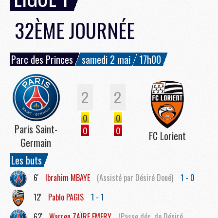
32ÈME JOURNÉE
Parc des Princes
samedi 2 mai
17h00
2
2
0
0
Paris Saint-
0
0
FC Lorient
Germain
Les buts
6'
Ibrahim
MBAYE
(Assisté par Désiré Doué)
1 - 0
12'
Pablo
PAGIS
1 - 1
62'
Warren
ZAÏRE EMERY
(Passe déc. de Désiré