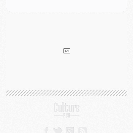
Mercato
- Le PSG a envoyé une première offre pour Mika Godts
Club
- Après Pacho, d'autres retours en vue
Mercato
- Changement de dernière minute pour Kolo Muani
SAMEDI 01 AOÛT
Mercato
- L'agent de Mika Godts confirme un accord avec le PSG
Club
- Quels numéros de maillot pour Akliouche et Digne au PSG ?
Match
- Un hommage prévu lors de Brest/PSG
Mercato
- Le PSG et le Barça ont rendez-vous pour Ferran Torres
Mercato
- Guéla Doué dans les listes du PSG
Mercato
- Le transfert de Mika Godts au PSG en bonne voie
VENDREDI 31 JUILLET
Match
- Un diffuseur annoncé pour les deux premiers matchs amicaux du PSG
Mercato
- Le transfert d'Akliouche au PSG bouclé, le montant se précise
Club
- Un retour majeur dans le groupe du PSG
Club
- [MAJ] Ndjantou et deux jeunes du PSG annoncés dans un tournoi U21
Mercato
- L'étonnante piste Suzuki confirmée et onéreuse
JEUDI 30 JUILLET