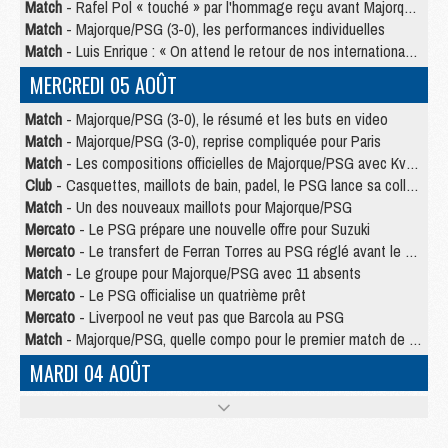
Match
- Rafel Pol « touché » par l'hommage reçu avant Majorque/PSG
Match
- Majorque/PSG (3-0), les performances individuelles
Match
- Luis Enrique : « On attend le retour de nos internationaux »
MERCREDI 05 AOÛT
Match
- Majorque/PSG (3-0), le résumé et les buts en video
Match
- Majorque/PSG (3-0), reprise compliquée pour Paris
Match
- Les compositions officielles de Majorque/PSG avec Kvara et de nombreux jeunes
Club
- Casquettes, maillots de bain, padel, le PSG lance sa collection été
Match
- Un des nouveaux maillots pour Majorque/PSG
Mercato
- Le PSG prépare une nouvelle offre pour Suzuki
Mercato
- Le transfert de Ferran Torres au PSG réglé avant le 12 août ?
Match
- Le groupe pour Majorque/PSG avec 11 absents
Mercato
- Le PSG officialise un quatrième prêt
Mercato
- Liverpool ne veut pas que Barcola au PSG
Match
- Majorque/PSG, quelle compo pour le premier match de la saison 2026/27 ?
MARDI 04 AOÛT
Europe
- Les chapeaux provisoires de la Ligue des champions 2026/27
Podcast
- Podcast CulturePSG : Akliouche présenté par un fan de Monaco