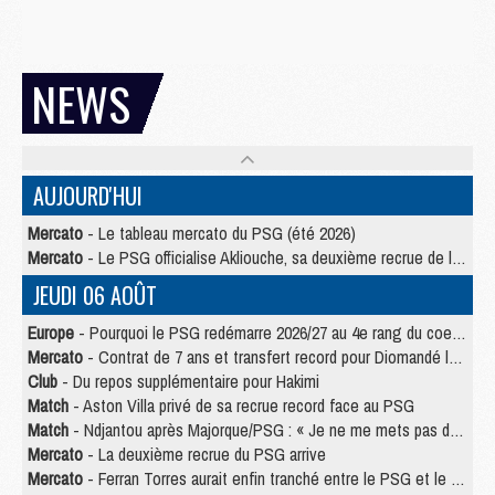
NEWS
AUJOURD'HUI
Mercato
- Le tableau mercato du PSG (été 2026)
Mercato
- Le PSG officialise Akliouche, sa deuxième recrue de l’été
JEUDI 06 AOÛT
Europe
- Pourquoi le PSG redémarre 2026/27 au 4e rang du coefficient UEFA
Mercato
- Contrat de 7 ans et transfert record pour Diomandé loin du PSG
Club
- Du repos supplémentaire pour Hakimi
Match
- Aston Villa privé de sa recrue record face au PSG
Match
- Ndjantou après Majorque/PSG : « Je ne me mets pas de plafond »
Mercato
- La deuxième recrue du PSG arrive
Mercato
- Ferran Torres aurait enfin tranché entre le PSG et le Barça