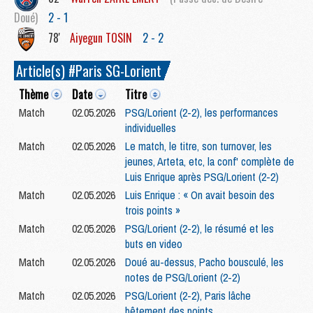
Doué)
2 - 1
78'
Aiyegun
TOSIN
2 - 2
Article(s) #Paris SG-Lorient
Thème
Date
Titre
Match
02.05.2026
PSG/Lorient (2-2), les performances
individuelles
Match
02.05.2026
Le match, le titre, son turnover, les
jeunes, Arteta, etc, la conf' complète de
Luis Enrique après PSG/Lorient (2-2)
Match
02.05.2026
Luis Enrique : « On avait besoin des
trois points »
Match
02.05.2026
PSG/Lorient (2-2), le résumé et les
buts en video
Match
02.05.2026
Doué au-dessus, Pacho bousculé, les
notes de PSG/Lorient (2-2)
Match
02.05.2026
PSG/Lorient (2-2), Paris lâche
bêtement des points