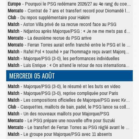
Europe
- Pourquoi le PSG redémarre 2026/27 au 4e rang du coefficient UEFA
Mercato
- Contrat de 7 ans et transfert record pour Diomandé loin du PSG
Club
- Du repos supplémentaire pour Hakimi
Match
- Aston Villa privé de sa recrue record face au PSG
Match
- Ndjantou après Majorque/PSG : « Je ne me mets pas de plafond »
Mercato
- La deuxième recrue du PSG arrive
Mercato
- Ferran Torres aurait enfin tranché entre le PSG et le Barça
Match
- Rafel Pol « touché » par l'hommage reçu avant Majorque/PSG
Match
- Majorque/PSG (3-0), les performances individuelles
Match
- Luis Enrique : « On attend le retour de nos internationaux »
MERCREDI 05 AOÛT
Match
- Majorque/PSG (3-0), le résumé et les buts en video
Match
- Majorque/PSG (3-0), reprise compliquée pour Paris
Match
- Les compositions officielles de Majorque/PSG avec Kvara et de nombreux jeunes
Club
- Casquettes, maillots de bain, padel, le PSG lance sa collection été
Match
- Un des nouveaux maillots pour Majorque/PSG
Mercato
- Le PSG prépare une nouvelle offre pour Suzuki
Mercato
- Le transfert de Ferran Torres au PSG réglé avant le 12 août ?
Match
- Le groupe pour Majorque/PSG avec 11 absents