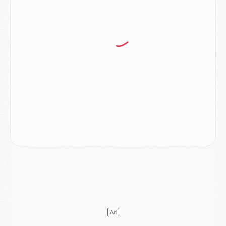
Mercato
- Ayari file en Ligue 2
Club
- Le PSG s'associe avec un géant de la tech
Mercato
- Vu d'Italie, le transfert de Suzuki au PSG est bien engagé
Mercato
- Ferran Torres ne serait pas à vendre, mais...
Europe
- Gros coup dur pour Aston Villa avant de croiser le PSG
DIMANCHE 02 AOÛT
Mercato
- Le transfert de Kolo Muani à la Juventus est officiel
Mercato
- [MAJ] Le PSG a fait une grosse offre à Parme pour Suzuki
Mercato
- Le PSG a envoyé une première offre pour Mika Godts
Club
- Après Pacho, d'autres retours en vue
Mercato
- Changement de dernière minute pour Kolo Muani
SAMEDI 01 AOÛT
Mercato
- L'agent de Mika Godts confirme un accord avec le PSG
Club
- Quels numéros de maillot pour Akliouche et Digne au PSG ?
Match
- Un hommage prévu lors de Brest/PSG
Mercato
- Le PSG et le Barça ont rendez-vous pour Ferran Torres
Mercato
- Guéla Doué dans les listes du PSG
Mercato
- Le transfert de Mika Godts au PSG en bonne voie