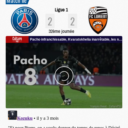
Match lié
Ligue 1
2
2
32ème journée