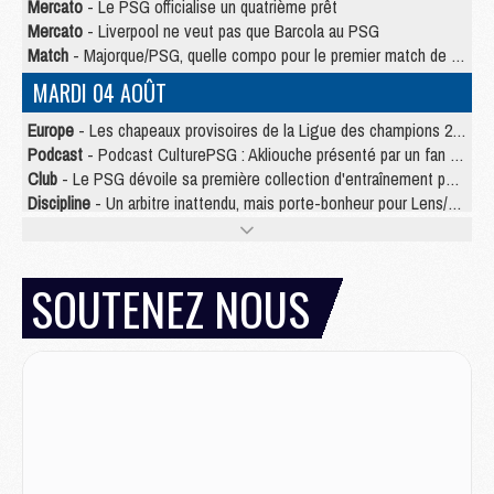
Mercato
- Le PSG officialise un quatrième prêt
Mercato
- Liverpool ne veut pas que Barcola au PSG
Match
- Majorque/PSG, quelle compo pour le premier match de la saison 2026/27 ?
MARDI 04 AOÛT
Europe
- Les chapeaux provisoires de la Ligue des champions 2026/27
Podcast
- Podcast CulturePSG : Akliouche présenté par un fan de Monaco
Club
- Le PSG dévoile sa première collection d'entraînement pour 2026/2027
Discipline
- Un arbitre inattendu, mais porte-bonheur pour Lens/PSG
Match
- Majorque/PSG, sur quelle chaine et à quelle heure regarder le match ?
Mercato
- Le plan du PSG pour Suzuki et Chevalier se précise
Mercato
- Le tableau mercato du PSG (été 2026)
SOUTENEZ NOUS
Mercato
- L'Ajax refuse la première offre du PSG pour Godts
Mercato
- Le PSG veut accélérer, Ferran Torres temporise
Mercato
- Liverpool encore très loin du compte pour Barcola
LUNDI 03 AOÛT
Match
- Podcast CulturePSG : Mercato (Godts, Suzuki, Akliouche, Barcola, etc)
Mercato
- L'Ajax attend bien plus de 45M pour Mika Godts
Club
- Quatre retours importants dans le groupe du PSG, et un plus discret