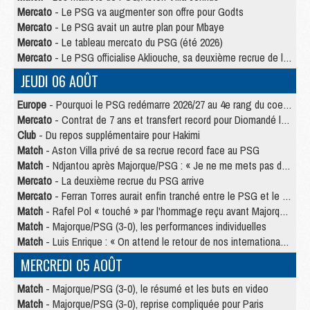
Mercato
- Le PSG va augmenter son offre pour Godts
Mercato
- Le PSG avait un autre plan pour Mbaye
Mercato
- Le tableau mercato du PSG (été 2026)
Mercato
- Le PSG officialise Akliouche, sa deuxième recrue de l’été
JEUDI 06 AOÛT
Europe
- Pourquoi le PSG redémarre 2026/27 au 4e rang du coefficient UEFA
Mercato
- Contrat de 7 ans et transfert record pour Diomandé loin du PSG
Club
- Du repos supplémentaire pour Hakimi
Match
- Aston Villa privé de sa recrue record face au PSG
Match
- Ndjantou après Majorque/PSG : « Je ne me mets pas de plafond »
Mercato
- La deuxième recrue du PSG arrive
Mercato
- Ferran Torres aurait enfin tranché entre le PSG et le Barça
Match
- Rafel Pol « touché » par l'hommage reçu avant Majorque/PSG
Match
- Majorque/PSG (3-0), les performances individuelles
Match
- Luis Enrique : « On attend le retour de nos internationaux »
MERCREDI 05 AOÛT
Match
- Majorque/PSG (3-0), le résumé et les buts en video
Match
- Majorque/PSG (3-0), reprise compliquée pour Paris