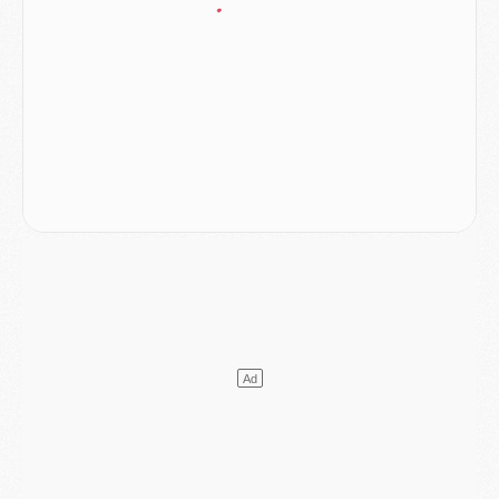
Mercato
- Le PSG veut accélérer, Ferran Torres temporise
Mercato
- Liverpool encore très loin du compte pour Barcola
LUNDI 03 AOÛT
Match
- Podcast CulturePSG : Mercato (Godts, Suzuki, Akliouche, Barcola, etc)
Mercato
- L'Ajax attend bien plus de 45M pour Mika Godts
Club
- Quatre retours importants dans le groupe du PSG, et un plus discret
Mercato
- Ayari file en Ligue 2
Club
- Le PSG s'associe avec un géant de la tech
Mercato
- Vu d'Italie, le transfert de Suzuki au PSG est bien engagé
Mercato
- Ferran Torres ne serait pas à vendre, mais...
Europe
- Gros coup dur pour Aston Villa avant de croiser le PSG
DIMANCHE 02 AOÛT
Mercato
- Le transfert de Kolo Muani à la Juventus est officiel
Mercato
- [MAJ] Le PSG a fait une grosse offre à Parme pour Suzuki
Mercato
- Le PSG a envoyé une première offre pour Mika Godts
Club
- Après Pacho, d'autres retours en vue
Mercato
- Changement de dernière minute pour Kolo Muani
SAMEDI 01 AOÛT