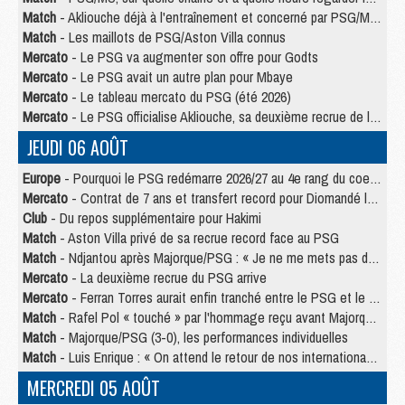
Match
- Akliouche déjà à l'entraînement et concerné par PSG/MU ?
Match
- Les maillots de PSG/Aston Villa connus
Mercato
- Le PSG va augmenter son offre pour Godts
Mercato
- Le PSG avait un autre plan pour Mbaye
Mercato
- Le tableau mercato du PSG (été 2026)
Mercato
- Le PSG officialise Akliouche, sa deuxième recrue de l’été
JEUDI 06 AOÛT
Europe
- Pourquoi le PSG redémarre 2026/27 au 4e rang du coefficient UEFA
Mercato
- Contrat de 7 ans et transfert record pour Diomandé loin du PSG
Club
- Du repos supplémentaire pour Hakimi
Match
- Aston Villa privé de sa recrue record face au PSG
Match
- Ndjantou après Majorque/PSG : « Je ne me mets pas de plafond »
Mercato
- La deuxième recrue du PSG arrive
Mercato
- Ferran Torres aurait enfin tranché entre le PSG et le Barça
Match
- Rafel Pol « touché » par l'hommage reçu avant Majorque/PSG
Match
- Majorque/PSG (3-0), les performances individuelles
Match
- Luis Enrique : « On attend le retour de nos internationaux »
MERCREDI 05 AOÛT