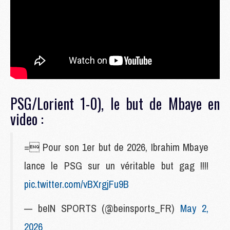
PSG/Lorient 1-0), le but de Mbaye en
video :
= Pour son 1er but de 2026, Ibrahim Mbaye
lance le PSG sur un véritable but gag !!!!
pic.twitter.com/vBXrgjFu9B
— beIN SPORTS (@beinsports_FR)
May 2,
2026