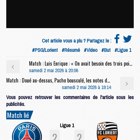
Cet article vous a plu ? Partagez le :
#PSG/Lorient
#Résumé
#Video
#But
#Ligue 1
Match : Luis Enrique : « On avait besoin des trois points »
samedi 2 mai 2026 à 20:06
Match : Doué au-dessus, Pacho bousculé, les notes de PSG/Lorient (2-2)
samedi 2 mai 2026 à 19:14
Vous pouvez retrouver les commentaires de l'article sous les
publicités.
Match lié
Ligue 1
2
2