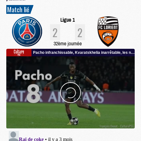
Match lié
Ligue 1
2
2
32ème journée