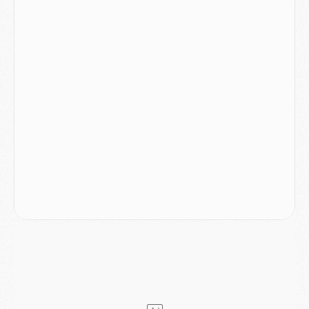
Club
- Casquettes, maillots de bain, padel, le PSG lance sa collection été
Match
- Un des nouveaux maillots pour Majorque/PSG
Mercato
- Le PSG prépare une nouvelle offre pour Suzuki
Mercato
- Le transfert de Ferran Torres au PSG réglé avant le 12 août ?
Match
- Le groupe pour Majorque/PSG avec 11 absents
Mercato
- Le PSG officialise un quatrième prêt
Mercato
- Liverpool ne veut pas que Barcola au PSG
Match
- Majorque/PSG, quelle compo pour le premier match de la saison 2026/27 ?
MARDI 04 AOÛT
Europe
- Les chapeaux provisoires de la Ligue des champions 2026/27
Podcast
- Podcast CulturePSG : Akliouche présenté par un fan de Monaco
Club
- Le PSG dévoile sa première collection d'entraînement pour 2026/2027
Discipline
- Un arbitre inattendu, mais porte-bonheur pour Lens/PSG
Match
- Majorque/PSG, sur quelle chaine et à quelle heure regarder le match ?
Mercato
- Le plan du PSG pour Suzuki et Chevalier se précise
Mercato
- L'Ajax refuse la première offre du PSG pour Godts
Mercato
- Le PSG veut accélérer, Ferran Torres temporise
Mercato
- Liverpool encore très loin du compte pour Barcola
LUNDI 03 AOÛT