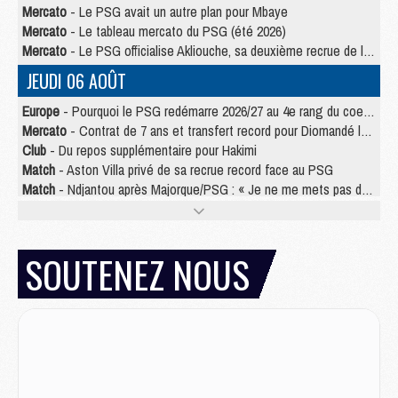
Mercato
- Le PSG avait un autre plan pour Mbaye
Mercato
- Le tableau mercato du PSG (été 2026)
Mercato
- Le PSG officialise Akliouche, sa deuxième recrue de l’été
JEUDI 06 AOÛT
Europe
- Pourquoi le PSG redémarre 2026/27 au 4e rang du coefficient UEFA
Mercato
- Contrat de 7 ans et transfert record pour Diomandé loin du PSG
Club
- Du repos supplémentaire pour Hakimi
Match
- Aston Villa privé de sa recrue record face au PSG
Match
- Ndjantou après Majorque/PSG : « Je ne me mets pas de plafond »
Mercato
- La deuxième recrue du PSG arrive
Mercato
- Ferran Torres aurait enfin tranché entre le PSG et le Barça
Match
- Rafel Pol « touché » par l'hommage reçu avant Majorque/PSG
SOUTENEZ NOUS
Match
- Majorque/PSG (3-0), les performances individuelles
Match
- Luis Enrique : « On attend le retour de nos internationaux »
MERCREDI 05 AOÛT
Match
- Majorque/PSG (3-0), le résumé et les buts en video
Match
- Majorque/PSG (3-0), reprise compliquée pour Paris
Match
- Les compositions officielles de Majorque/PSG avec Kvara et de nombreux jeunes