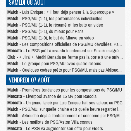
SAMEDI 08 AOÛT
Match
- Luis Enrique : « Il faut déjà penser à la Supercoupe »
Match
- PSG/MU (1-1), les performances individuelles
Match
- PSG/MU (1-1), le résumé et les buts en video
Match
- PSG/MU (1-1), du mieux pour Paris
Match
- PSG/MU (1-0), le but de Mbaye en video
Match
- Les compositions officielles de PSG/MU dévoilées, Pacho titulaire
Mercato
- Le PSG prêt à investir lourdement sur Suzuki malgré Safonov et Chevalier
Club
- « J’irai », Medhi Benatia ne ferme pas la porte à une arrivée au PSG
Match
- Le groupe pour PSG/MU avec quatre retours
Match
- Quelques cadres prêts pour PSG/MU, mais pas Akliouche ?
VENDREDI 07 AOÛT
Match
- Premières tendances pour les compositions de PSG/MU
Mercato
- Liverpool avance de 15 M€ pour Barcola
Mercato
- Un jeune lancé par Luis Enrique fait ses adieux au PSG
Match
- PSG/MU, sur quelle chaine et à quelle heure regarder le match ?
Match
- Akliouche déjà à l'entraînement et concerné par PSG/MU ?
Match
- Les maillots de PSG/Aston Villa connus
Mercato
- Le PSG va augmenter son offre pour Godts