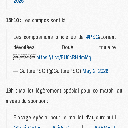
2026
16h10 :
Les compos sont là
Les compositions officielles de
#PSG
/Lorient
dévoilées, Doué titulaire

https://t.co/FU0cRHdmMq
— CulturePSG (@CulturePSG)
May 2, 2026
16h :
Maillot légèrement spécial pour ce match, au
niveau du sponsor :
Flocage spécial pour le maillot d'aujourd'hui !
@VisitQatar
#Ligue1
|
#PSGFCL