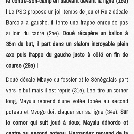
le contre-son-camp en sauvant devant la ligne (19e)
!
Le PSG propose un joli temps de jeu et Ruiz décale
Barcola à gauche, il tente une frappe enroulée pas
si loin du cadre (24e).
Doué récupère un ballon à
35m du but, il part dans un slalom incroyable plein
axe puis frappe du gauche juste à côté en fin de
course (28e) !
Doué décale Mbaye du fessier et le Sénégalais part
vers le but mais il est repris (31e). Lee tire un corner
long, Mayulu reprend d'une volée topée au second
poteau et Mvogo doit claquer sur sa ligne (34e).
Sur
le corner qui suit joué à deux, Mayulu déborde et
centre au second poteau, Hernandez reprend de la