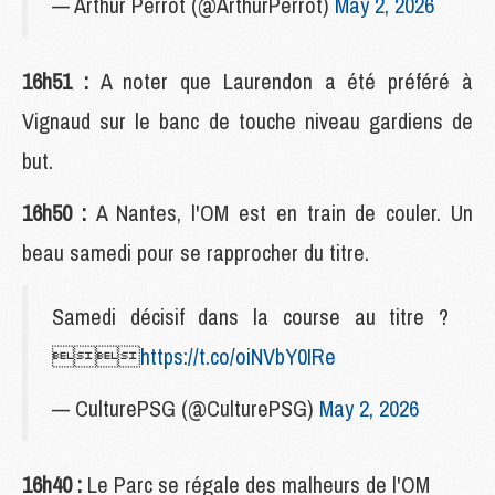
— Arthur Perrot (@ArthurPerrot)
May 2, 2026
16h51 :
A noter que Laurendon a été préféré à
Vignaud sur le banc de touche niveau gardiens de
but.
16h50 :
A Nantes, l'OM est en train de couler. Un
beau samedi pour se rapprocher du titre.
Samedi décisif dans la course au titre ?

https://t.co/oiNVbY0IRe
— CulturePSG (@CulturePSG)
May 2, 2026
16h40 :
Le Parc se régale des malheurs de l'OM