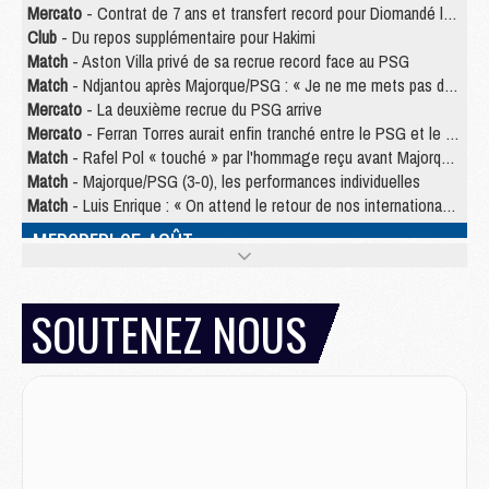
Mercato
- Contrat de 7 ans et transfert record pour Diomandé loin du PSG
Club
- Du repos supplémentaire pour Hakimi
Match
- Aston Villa privé de sa recrue record face au PSG
Match
- Ndjantou après Majorque/PSG : « Je ne me mets pas de plafond »
Mercato
- La deuxième recrue du PSG arrive
Mercato
- Ferran Torres aurait enfin tranché entre le PSG et le Barça
Match
- Rafel Pol « touché » par l'hommage reçu avant Majorque/PSG
Match
- Majorque/PSG (3-0), les performances individuelles
Match
- Luis Enrique : « On attend le retour de nos internationaux »
MERCREDI 05 AOÛT
Match
- Majorque/PSG (3-0), le résumé et les buts en video
Match
- Majorque/PSG (3-0), reprise compliquée pour Paris
SOUTENEZ NOUS
Match
- Les compositions officielles de Majorque/PSG avec Kvara et de nombreux jeunes
Club
- Casquettes, maillots de bain, padel, le PSG lance sa collection été
Match
- Un des nouveaux maillots pour Majorque/PSG
Mercato
- Le PSG prépare une nouvelle offre pour Suzuki
Mercato
- Le transfert de Ferran Torres au PSG réglé avant le 12 août ?
Match
- Le groupe pour Majorque/PSG avec 11 absents
Mercato
- Le PSG officialise un quatrième prêt