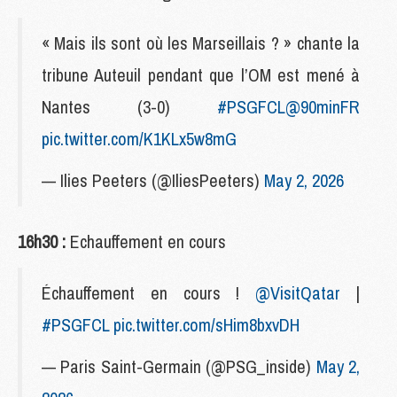
« Mais ils sont où les Marseillais ? » chante la
tribune Auteuil pendant que l’OM est mené à
Nantes (3-0)
#PSGFCL
@90minFR
pic.twitter.com/K1KLx5w8mG
— Ilies Peeters (@IliesPeeters)
May 2, 2026
16h30 :
Echauffement en cours
Échauffement en cours !
@VisitQatar
|
#PSGFCL
pic.twitter.com/sHim8bxvDH
— Paris Saint-Germain (@PSG_inside)
May 2,