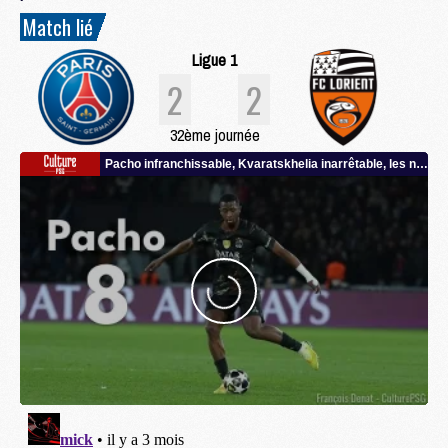
Match lié
Ligue 1
2
2
32ème journée