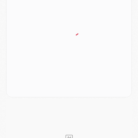
Mercato
- Liverpool ne veut pas que Barcola au PSG
Match
- Majorque/PSG, quelle compo pour le premier match de la saison 2026/27 ?
MARDI 04 AOÛT
Europe
- Les chapeaux provisoires de la Ligue des champions 2026/27
Podcast
- Podcast CulturePSG : Akliouche présenté par un fan de Monaco
Club
- Le PSG dévoile sa première collection d'entraînement pour 2026/2027
Discipline
- Un arbitre inattendu, mais porte-bonheur pour Lens/PSG
Match
- Majorque/PSG, sur quelle chaine et à quelle heure regarder le match ?
Mercato
- Le plan du PSG pour Suzuki et Chevalier se précise
Mercato
- L'Ajax refuse la première offre du PSG pour Godts
Mercato
- Le PSG veut accélérer, Ferran Torres temporise
Mercato
- Liverpool encore très loin du compte pour Barcola
LUNDI 03 AOÛT
Match
- Podcast CulturePSG : Mercato (Godts, Suzuki, Akliouche, Barcola, etc)
Mercato
- L'Ajax attend bien plus de 45M pour Mika Godts
Club
- Quatre retours importants dans le groupe du PSG, et un plus discret
Mercato
- Ayari file en Ligue 2
Club
- Le PSG s'associe avec un géant de la tech