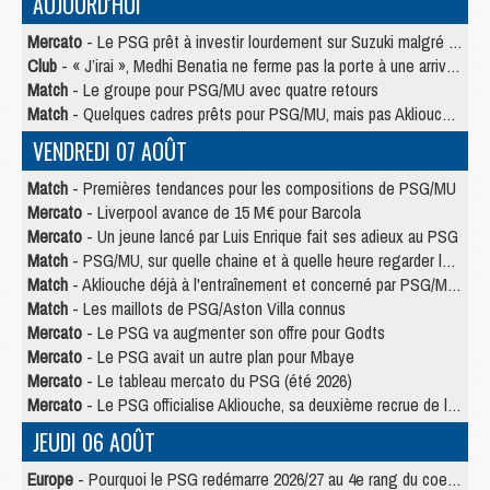
AUJOURD'HUI
Mercato
- Le PSG prêt à investir lourdement sur Suzuki malgré Safonov et Chevalier
Club
- « J’irai », Medhi Benatia ne ferme pas la porte à une arrivée au PSG
Match
- Le groupe pour PSG/MU avec quatre retours
Match
- Quelques cadres prêts pour PSG/MU, mais pas Akliouche ?
VENDREDI 07 AOÛT
Match
- Premières tendances pour les compositions de PSG/MU
Mercato
- Liverpool avance de 15 M€ pour Barcola
Mercato
- Un jeune lancé par Luis Enrique fait ses adieux au PSG
Match
- PSG/MU, sur quelle chaine et à quelle heure regarder le match ?
Match
- Akliouche déjà à l'entraînement et concerné par PSG/MU ?
Match
- Les maillots de PSG/Aston Villa connus
Mercato
- Le PSG va augmenter son offre pour Godts
Mercato
- Le PSG avait un autre plan pour Mbaye
Mercato
- Le tableau mercato du PSG (été 2026)
Mercato
- Le PSG officialise Akliouche, sa deuxième recrue de l’été
JEUDI 06 AOÛT
Europe
- Pourquoi le PSG redémarre 2026/27 au 4e rang du coefficient UEFA