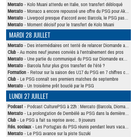
Mercato
- Kolo Muani attendu en Italie, son transfert débloqué
Mercato
- Monaco a encore repoussé une offre du PSG pour Akliouche
Mercato
- Liverpool presque d'accord avec Barcola, le PSG pas du tout
Mercato
- Moment décisif pour le transfert de Kolo Muani
MARDI 28 JUILLET
Mercato
- Des intermédiaires ont tenté de relancer Diomande au PSG
Club
- Au moins neuf jeunes conviés à l'entraînement des pros
Mercato
- Une partie du communiqué du PSG sur Diomande expliquée
Mercato
- Barcola futur plus gros transfert de l'été ?
Formation
- Retour sur la saison des U17 du PSG en 7 chiffres clés
Club
- Le PSG connaît ses premiers matches de septembre
Mercato
- Un troisième prêt bouclé par le PSG
LUNDI 27 JUILLET
Podcast
- Podcast CulturePSG à 22h : Mercato (Barcola, Diomande, etc)
Mercato
- La prolongation de Dembélé au PSG dans la dernière ligne droite
Club
- Le PSG a fait sa reprise avec... 9 joueurs
Rés. sociaux
- Les Portugais du PSG réunis pendant leurs vacances
Mercato
- Le PSG avance sur la piste Suzuki