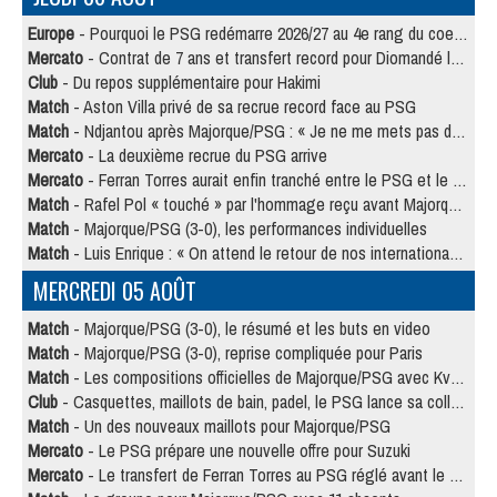
Europe
- Pourquoi le PSG redémarre 2026/27 au 4e rang du coefficient UEFA
Mercato
- Contrat de 7 ans et transfert record pour Diomandé loin du PSG
Club
- Du repos supplémentaire pour Hakimi
Match
- Aston Villa privé de sa recrue record face au PSG
Match
- Ndjantou après Majorque/PSG : « Je ne me mets pas de plafond »
Mercato
- La deuxième recrue du PSG arrive
Mercato
- Ferran Torres aurait enfin tranché entre le PSG et le Barça
Match
- Rafel Pol « touché » par l'hommage reçu avant Majorque/PSG
Match
- Majorque/PSG (3-0), les performances individuelles
Match
- Luis Enrique : « On attend le retour de nos internationaux »
MERCREDI 05 AOÛT
Match
- Majorque/PSG (3-0), le résumé et les buts en video
Match
- Majorque/PSG (3-0), reprise compliquée pour Paris
Match
- Les compositions officielles de Majorque/PSG avec Kvara et de nombreux jeunes
Club
- Casquettes, maillots de bain, padel, le PSG lance sa collection été
Match
- Un des nouveaux maillots pour Majorque/PSG
Mercato
- Le PSG prépare une nouvelle offre pour Suzuki
Mercato
- Le transfert de Ferran Torres au PSG réglé avant le 12 août ?