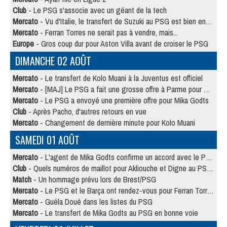
Club
- Le PSG s'associe avec un géant de la tech
Mercato
- Vu d'Italie, le transfert de Suzuki au PSG est bien engagé
Mercato
- Ferran Torres ne serait pas à vendre, mais...
Europe
- Gros coup dur pour Aston Villa avant de croiser le PSG
DIMANCHE 02 AOÛT
Mercato
- Le transfert de Kolo Muani à la Juventus est officiel
Mercato
- [MAJ] Le PSG a fait une grosse offre à Parme pour Suzuki
Mercato
- Le PSG a envoyé une première offre pour Mika Godts
Club
- Après Pacho, d'autres retours en vue
Mercato
- Changement de dernière minute pour Kolo Muani
SAMEDI 01 AOÛT
Mercato
- L'agent de Mika Godts confirme un accord avec le PSG
Club
- Quels numéros de maillot pour Akliouche et Digne au PSG ?
Match
- Un hommage prévu lors de Brest/PSG
Mercato
- Le PSG et le Barça ont rendez-vous pour Ferran Torres
Mercato
- Guéla Doué dans les listes du PSG
Mercato
- Le transfert de Mika Godts au PSG en bonne voie