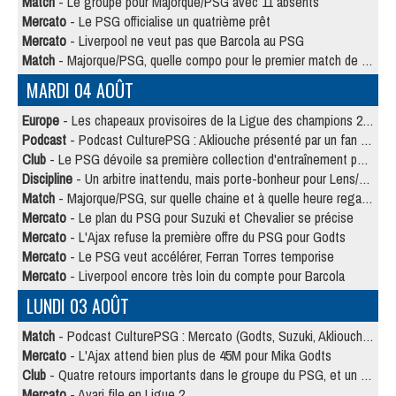
Match
- Le groupe pour Majorque/PSG avec 11 absents
Mercato
- Le PSG officialise un quatrième prêt
Mercato
- Liverpool ne veut pas que Barcola au PSG
Match
- Majorque/PSG, quelle compo pour le premier match de la saison 2026/27 ?
MARDI 04 AOÛT
Europe
- Les chapeaux provisoires de la Ligue des champions 2026/27
Podcast
- Podcast CulturePSG : Akliouche présenté par un fan de Monaco
Club
- Le PSG dévoile sa première collection d'entraînement pour 2026/2027
Discipline
- Un arbitre inattendu, mais porte-bonheur pour Lens/PSG
Match
- Majorque/PSG, sur quelle chaine et à quelle heure regarder le match ?
Mercato
- Le plan du PSG pour Suzuki et Chevalier se précise
Mercato
- L'Ajax refuse la première offre du PSG pour Godts
Mercato
- Le PSG veut accélérer, Ferran Torres temporise
Mercato
- Liverpool encore très loin du compte pour Barcola
LUNDI 03 AOÛT
Match
- Podcast CulturePSG : Mercato (Godts, Suzuki, Akliouche, Barcola, etc)
Mercato
- L'Ajax attend bien plus de 45M pour Mika Godts
Club
- Quatre retours importants dans le groupe du PSG, et un plus discret
Mercato
- Ayari file en Ligue 2