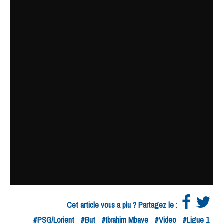
Cet article vous a plu ? Partagez le :
#PSG/Lorient
#But
#Ibrahim Mbaye
#Video
#Ligue 1