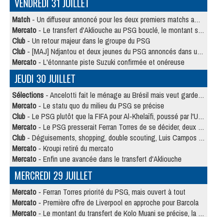
VENDREDI 31 JUILLET
Match
- Un diffuseur annoncé pour les deux premiers matchs amicaux du PSG
Mercato
- Le transfert d'Akliouche au PSG bouclé, le montant se précise
Club
- Un retour majeur dans le groupe du PSG
Club
- [MAJ] Ndjantou et deux jeunes du PSG annoncés dans un tournoi U21
Mercato
- L'étonnante piste Suzuki confirmée et onéreuse
JEUDI 30 JUILLET
Sélections
- Ancelotti fait le ménage au Brésil mais veut garder Marquinhos
Mercato
- Le statu quo du milieu du PSG se précise
Club
- Le PSG plutôt que la FIFA pour Al-Khelaïfi, poussé par l'UEFA ?
Mercato
- Le PSG presserait Ferran Torres de se décider, deux pistes de secours
Club
- Déguisements, shopping, double scouting, Luis Campos dévoile ses méthodes
Mercato
- Kroupi retiré du mercato
Mercato
- Enfin une avancée dans le transfert d'Akliouche
MERCREDI 29 JUILLET
Mercato
- Ferran Torres priorité du PSG, mais ouvert à tout
Mercato
- Première offre de Liverpool en approche pour Barcola
Mercato
- Le montant du transfert de Kolo Muani se précise, la formule aussi