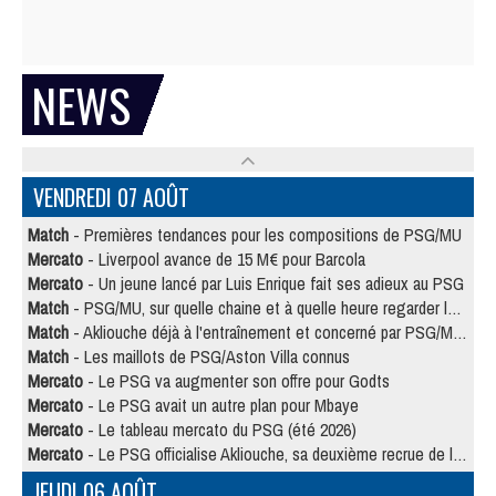
NEWS
VENDREDI 07 AOÛT
Match
- Premières tendances pour les compositions de PSG/MU
Mercato
- Liverpool avance de 15 M€ pour Barcola
Mercato
- Un jeune lancé par Luis Enrique fait ses adieux au PSG
Match
- PSG/MU, sur quelle chaine et à quelle heure regarder le match ?
Match
- Akliouche déjà à l'entraînement et concerné par PSG/MU ?
Match
- Les maillots de PSG/Aston Villa connus
Mercato
- Le PSG va augmenter son offre pour Godts
Mercato
- Le PSG avait un autre plan pour Mbaye
Mercato
- Le tableau mercato du PSG (été 2026)
Mercato
- Le PSG officialise Akliouche, sa deuxième recrue de l’été
JEUDI 06 AOÛT