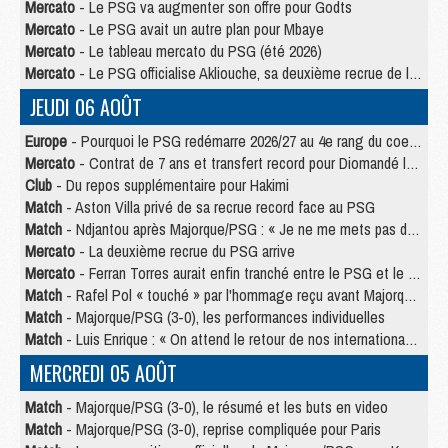
Mercato
- Le PSG va augmenter son offre pour Godts
Mercato
- Le PSG avait un autre plan pour Mbaye
Mercato
- Le tableau mercato du PSG (été 2026)
Mercato
- Le PSG officialise Akliouche, sa deuxième recrue de l’été
JEUDI 06 AOÛT
Europe
- Pourquoi le PSG redémarre 2026/27 au 4e rang du coefficient UEFA
Mercato
- Contrat de 7 ans et transfert record pour Diomandé loin du PSG
Club
- Du repos supplémentaire pour Hakimi
Match
- Aston Villa privé de sa recrue record face au PSG
Match
- Ndjantou après Majorque/PSG : « Je ne me mets pas de plafond »
Mercato
- La deuxième recrue du PSG arrive
Mercato
- Ferran Torres aurait enfin tranché entre le PSG et le Barça
Match
- Rafel Pol « touché » par l'hommage reçu avant Majorque/PSG
Match
- Majorque/PSG (3-0), les performances individuelles
Match
- Luis Enrique : « On attend le retour de nos internationaux »
MERCREDI 05 AOÛT
Match
- Majorque/PSG (3-0), le résumé et les buts en video
Match
- Majorque/PSG (3-0), reprise compliquée pour Paris