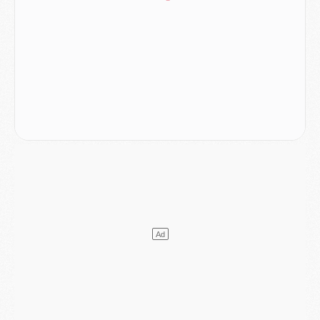
LUNDI 03 AOÛT
Match
- Podcast CulturePSG : Mercato (Godts, Suzuki, Akliouche, Barcola, etc)
Mercato
- L'Ajax attend bien plus de 45M pour Mika Godts
Club
- Quatre retours importants dans le groupe du PSG, et un plus discret
Mercato
- Ayari file en Ligue 2
Club
- Le PSG s'associe avec un géant de la tech
Mercato
- Vu d'Italie, le transfert de Suzuki au PSG est bien engagé
Mercato
- Ferran Torres ne serait pas à vendre, mais...
Europe
- Gros coup dur pour Aston Villa avant de croiser le PSG
DIMANCHE 02 AOÛT
Mercato
- Le transfert de Kolo Muani à la Juventus est officiel
Mercato
- [MAJ] Le PSG a fait une grosse offre à Parme pour Suzuki
Mercato
- Le PSG a envoyé une première offre pour Mika Godts
Club
- Après Pacho, d'autres retours en vue
Mercato
- Changement de dernière minute pour Kolo Muani
SAMEDI 01 AOÛT
Mercato
- L'agent de Mika Godts confirme un accord avec le PSG
Club
- Quels numéros de maillot pour Akliouche et Digne au PSG ?