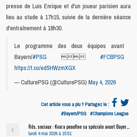
presse de Luis Enrique et d'un joueur parisien aura
lieu au stade à 17h15, suivie de la dernière séance
d'entraînement à 18h30.
Le programme des deux équipes avant
Bayern/
#PSG

#FCBPSG
https://t.co/edSHWzmXGX
— CulturePSG (@CulturePSG)
May 4, 2026
Cet article vous a plu ? Partagez le :
#Bayern/PSG
#Champions League
Rés. sociaux : Kvara peaufine sa spéciale avant Bayern/PSG
lundi 4 mai 2026 à 15:51