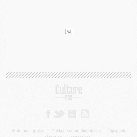
DIMANCHE 02 AOÛT
Mercato
- Le transfert de Kolo Muani à la Juventus est officiel
Mercato
- [MAJ] Le PSG a fait une grosse offre à Parme pour Suzuki
Mercato
- Le PSG a envoyé une première offre pour Mika Godts
Club
- Après Pacho, d'autres retours en vue
Mercato
- Changement de dernière minute pour Kolo Muani
SAMEDI 01 AOÛT
Mercato
- L'agent de Mika Godts confirme un accord avec le PSG
Club
- Quels numéros de maillot pour Akliouche et Digne au PSG ?
Match
- Un hommage prévu lors de Brest/PSG
Mercato
- Le PSG et le Barça ont rendez-vous pour Ferran Torres
Mercato
- Guéla Doué dans les listes du PSG
Mercato
- Le transfert de Mika Godts au PSG en bonne voie
VENDREDI 31 JUILLET
Match
- Un diffuseur annoncé pour les deux premiers matchs amicaux du PSG
Mercato
- Le transfert d'Akliouche au PSG bouclé, le montant se précise
Club
- Un retour majeur dans le groupe du PSG
Mentions légales
-
Politique de confidentialité
-
Équipe de
Club
- [MAJ] Ndjantou et deux jeunes du PSG annoncés dans un tournoi U21