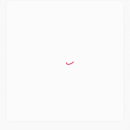
Europe
- Les chapeaux provisoires de la Ligue des champions 2026/27
Podcast
- Podcast CulturePSG : Akliouche présenté par un fan de Monaco
Club
- Le PSG dévoile sa première collection d'entraînement pour 2026/2027
Discipline
- Un arbitre inattendu, mais porte-bonheur pour Lens/PSG
Match
- Majorque/PSG, sur quelle chaine et à quelle heure regarder le match ?
Mercato
- Le plan du PSG pour Suzuki et Chevalier se précise
Mercato
- L'Ajax refuse la première offre du PSG pour Godts
Mercato
- Le PSG veut accélérer, Ferran Torres temporise
Mercato
- Liverpool encore très loin du compte pour Barcola
LUNDI 03 AOÛT
Match
- Podcast CulturePSG : Mercato (Godts, Suzuki, Akliouche, Barcola, etc)
Mercato
- L'Ajax attend bien plus de 45M pour Mika Godts
Club
- Quatre retours importants dans le groupe du PSG, et un plus discret
Mercato
- Ayari file en Ligue 2
Club
- Le PSG s'associe avec un géant de la tech
Mercato
- Vu d'Italie, le transfert de Suzuki au PSG est bien engagé
Mercato
- Ferran Torres ne serait pas à vendre, mais...
Europe
- Gros coup dur pour Aston Villa avant de croiser le PSG