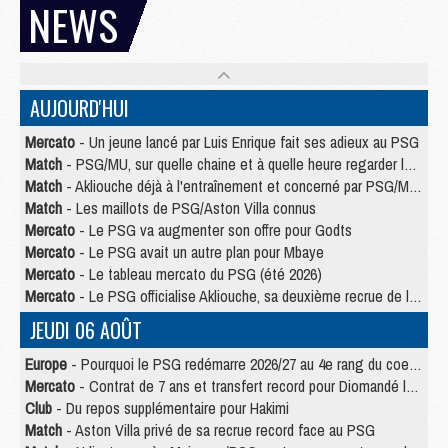
NEWS
AUJOURD'HUI
Mercato
- Un jeune lancé par Luis Enrique fait ses adieux au PSG
Match
- PSG/MU, sur quelle chaine et à quelle heure regarder le match ?
Match
- Akliouche déjà à l'entraînement et concerné par PSG/MU ?
Match
- Les maillots de PSG/Aston Villa connus
Mercato
- Le PSG va augmenter son offre pour Godts
Mercato
- Le PSG avait un autre plan pour Mbaye
Mercato
- Le tableau mercato du PSG (été 2026)
Mercato
- Le PSG officialise Akliouche, sa deuxième recrue de l’été
JEUDI 06 AOÛT
Europe
- Pourquoi le PSG redémarre 2026/27 au 4e rang du coefficient UEFA
Mercato
- Contrat de 7 ans et transfert record pour Diomandé loin du PSG
Club
- Du repos supplémentaire pour Hakimi
Match
- Aston Villa privé de sa recrue record face au PSG