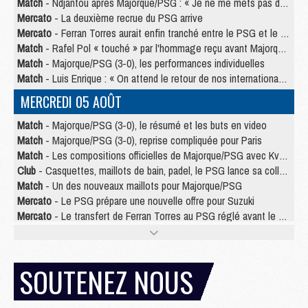
Match
- Ndjantou après Majorque/PSG : « Je ne me mets pas de plafond »
Mercato
- La deuxième recrue du PSG arrive
Mercato
- Ferran Torres aurait enfin tranché entre le PSG et le Barça
Match
- Rafel Pol « touché » par l'hommage reçu avant Majorque/PSG
Match
- Majorque/PSG (3-0), les performances individuelles
Match
- Luis Enrique : « On attend le retour de nos internationaux »
MERCREDI 05 AOÛT
Match
- Majorque/PSG (3-0), le résumé et les buts en video
Match
- Majorque/PSG (3-0), reprise compliquée pour Paris
Match
- Les compositions officielles de Majorque/PSG avec Kvara et de nombreux jeunes
Club
- Casquettes, maillots de bain, padel, le PSG lance sa collection été
Match
- Un des nouveaux maillots pour Majorque/PSG
Mercato
- Le PSG prépare une nouvelle offre pour Suzuki
Mercato
- Le transfert de Ferran Torres au PSG réglé avant le 12 août ?
Match
- Le groupe pour Majorque/PSG avec 11 absents
Mercato
- Le PSG officialise un quatrième prêt
Mercato
- Liverpool ne veut pas que Barcola au PSG
SOUTENEZ NOUS
Match
- Majorque/PSG, quelle compo pour le premier match de la saison 2026/27 ?
MARDI 04 AOÛT