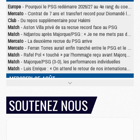
Europe
- Pourquoi le PSG redémarre 2026/27 au 4e rang du coefficient UEFA
Mercato
- Contrat de 7 ans et transfert record pour Diomandé loin du PSG
Club
- Du repos supplémentaire pour Hakimi
Match
- Aston Villa privé de sa recrue record face au PSG
Match
- Ndjantou après Majorque/PSG : « Je ne me mets pas de plafond »
Mercato
- La deuxième recrue du PSG arrive
Mercato
- Ferran Torres aurait enfin tranché entre le PSG et le Barça
Match
- Rafel Pol « touché » par l'hommage reçu avant Majorque/PSG
Match
- Majorque/PSG (3-0), les performances individuelles
Match
- Luis Enrique : « On attend le retour de nos internationaux »
MERCREDI 05 AOÛT
Match
- Majorque/PSG (3-0), le résumé et les buts en video
Match
- Majorque/PSG (3-0), reprise compliquée pour Paris
SOUTENEZ NOUS
Match
- Les compositions officielles de Majorque/PSG avec Kvara et de nombreux jeunes
Club
- Casquettes, maillots de bain, padel, le PSG lance sa collection été
Match
- Un des nouveaux maillots pour Majorque/PSG
Mercato
- Le PSG prépare une nouvelle offre pour Suzuki
Mercato
- Le transfert de Ferran Torres au PSG réglé avant le 12 août ?
Match
- Le groupe pour Majorque/PSG avec 11 absents