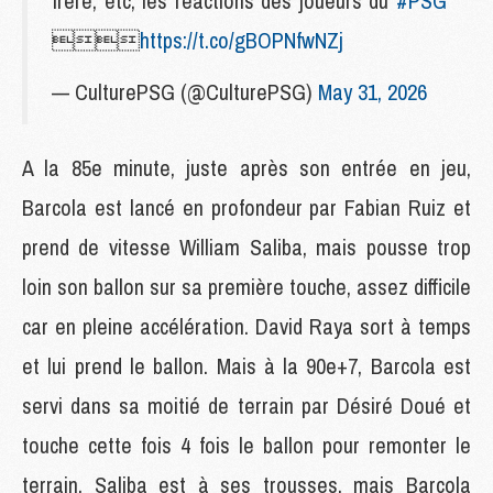
frère, etc, les réactions des joueurs du
#PSG

https://t.co/gBOPNfwNZj
— CulturePSG (@CulturePSG)
May 31, 2026
A la 85e minute, juste après son entrée en jeu,
Barcola est lancé en profondeur par Fabian Ruiz et
prend de vitesse William Saliba, mais pousse trop
loin son ballon sur sa première touche, assez difficile
car en pleine accélération. David Raya sort à temps
et lui prend le ballon. Mais à la 90e+7, Barcola est
servi dans sa moitié de terrain par Désiré Doué et
touche cette fois 4 fois le ballon pour remonter le
terrain. Saliba est à ses trousses, mais Barcola