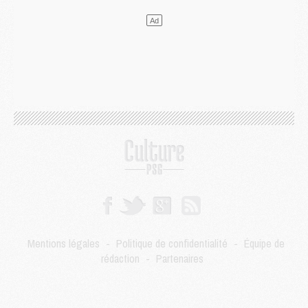
Club
- Le PSG s'associe avec un géant de la tech
Mercato
- Vu d'Italie, le transfert de Suzuki au PSG est bien engagé
Mercato
- Ferran Torres ne serait pas à vendre, mais...
Europe
- Gros coup dur pour Aston Villa avant de croiser le PSG
DIMANCHE 02 AOÛT
Mercato
- Le transfert de Kolo Muani à la Juventus est officiel
Mercato
- [MAJ] Le PSG a fait une grosse offre à Parme pour Suzuki
Mercato
- Le PSG a envoyé une première offre pour Mika Godts
Club
- Après Pacho, d'autres retours en vue
Mercato
- Changement de dernière minute pour Kolo Muani
SAMEDI 01 AOÛT
Mercato
- L'agent de Mika Godts confirme un accord avec le PSG
Club
- Quels numéros de maillot pour Akliouche et Digne au PSG ?
Match
- Un hommage prévu lors de Brest/PSG
Mentions légales
-
Politique de confidentialité
-
Équipe de
Mercato
- Le PSG et le Barça ont rendez-vous pour Ferran Torres
rédaction
-
Partenaires
Mercato
- Guéla Doué dans les listes du PSG
Mercato
- Le transfert de Mika Godts au PSG en bonne voie
VENDREDI 31 JUILLET