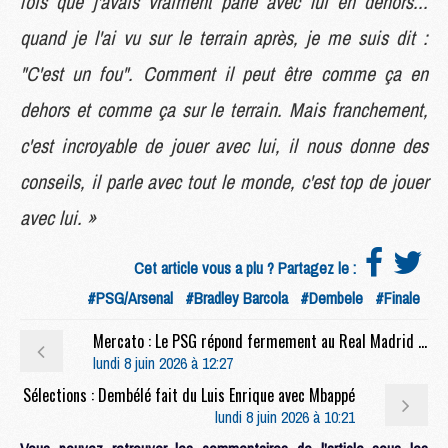
fois que j'avais vraiment parlé avec lui en dehors...
quand je l'ai vu sur le terrain après, je me suis dit :
"C'est un fou". Comment il peut être comme ça en
dehors et comme ça sur le terrain. Mais franchement,
c'est incroyable de jouer avec lui, il nous donne des
conseils, il parle avec tout le monde, c'est top de jouer
avec lui. »
Cet article vous a plu ? Partagez le :
#PSG/Arsenal
#Bradley Barcola
#Dembele
#Finale
Mercato : Le PSG répond fermement au Real Madrid pour ses stars
lundi 8 juin 2026 à 12:27
Sélections : Dembélé fait du Luis Enrique avec Mbappé
lundi 8 juin 2026 à 10:21