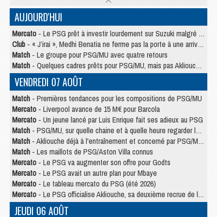
AUJOURD'HUI
Mercato
- Le PSG prêt à investir lourdement sur Suzuki malgré Safonov et Chevalier
Club
- « J’irai », Medhi Benatia ne ferme pas la porte à une arrivée au PSG
Match
- Le groupe pour PSG/MU avec quatre retours
Match
- Quelques cadres prêts pour PSG/MU, mais pas Akliouche ?
VENDREDI 07 AOÛT
Match
- Premières tendances pour les compositions de PSG/MU
Mercato
- Liverpool avance de 15 M€ pour Barcola
Mercato
- Un jeune lancé par Luis Enrique fait ses adieux au PSG
Match
- PSG/MU, sur quelle chaine et à quelle heure regarder le match ?
Match
- Akliouche déjà à l'entraînement et concerné par PSG/MU ?
Match
- Les maillots de PSG/Aston Villa connus
Mercato
- Le PSG va augmenter son offre pour Godts
Mercato
- Le PSG avait un autre plan pour Mbaye
Mercato
- Le tableau mercato du PSG (été 2026)
Mercato
- Le PSG officialise Akliouche, sa deuxième recrue de l’été
JEUDI 06 AOÛT