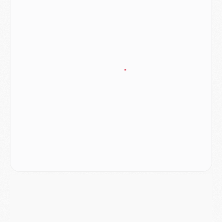
Mercato
- Le PSG officialise un quatrième prêt
Mercato
- Liverpool ne veut pas que Barcola au PSG
Match
- Majorque/PSG, quelle compo pour le premier match de la saison 2026/27 ?
MARDI 04 AOÛT
Europe
- Les chapeaux provisoires de la Ligue des champions 2026/27
Podcast
- Podcast CulturePSG : Akliouche présenté par un fan de Monaco
Club
- Le PSG dévoile sa première collection d'entraînement pour 2026/2027
Discipline
- Un arbitre inattendu, mais porte-bonheur pour Lens/PSG
Match
- Majorque/PSG, sur quelle chaine et à quelle heure regarder le match ?
Mercato
- Le plan du PSG pour Suzuki et Chevalier se précise
Mercato
- L'Ajax refuse la première offre du PSG pour Godts
Mercato
- Le PSG veut accélérer, Ferran Torres temporise
Mercato
- Liverpool encore très loin du compte pour Barcola
LUNDI 03 AOÛT
Match
- Podcast CulturePSG : Mercato (Godts, Suzuki, Akliouche, Barcola, etc)
Mercato
- L'Ajax attend bien plus de 45M pour Mika Godts
Club
- Quatre retours importants dans le groupe du PSG, et un plus discret
Mercato
- Ayari file en Ligue 2