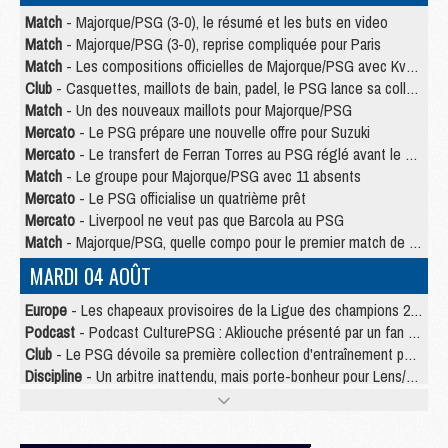
Match
- Majorque/PSG (3-0), le résumé et les buts en video
Match
- Majorque/PSG (3-0), reprise compliquée pour Paris
Match
- Les compositions officielles de Majorque/PSG avec Kvara et de nombreux jeunes
Club
- Casquettes, maillots de bain, padel, le PSG lance sa collection été
Match
- Un des nouveaux maillots pour Majorque/PSG
Mercato
- Le PSG prépare une nouvelle offre pour Suzuki
Mercato
- Le transfert de Ferran Torres au PSG réglé avant le 12 août ?
Match
- Le groupe pour Majorque/PSG avec 11 absents
Mercato
- Le PSG officialise un quatrième prêt
Mercato
- Liverpool ne veut pas que Barcola au PSG
Match
- Majorque/PSG, quelle compo pour le premier match de la saison 2026/27 ?
MARDI 04 AOÛT
Europe
- Les chapeaux provisoires de la Ligue des champions 2026/27
Podcast
- Podcast CulturePSG : Akliouche présenté par un fan de Monaco
Club
- Le PSG dévoile sa première collection d'entraînement pour 2026/2027
Discipline
- Un arbitre inattendu, mais porte-bonheur pour Lens/PSG
Match
- Majorque/PSG, sur quelle chaine et à quelle heure regarder le match ?
Mercato
- Le plan du PSG pour Suzuki et Chevalier se précise
Mercato
- Le tableau mercato du PSG (été 2026)