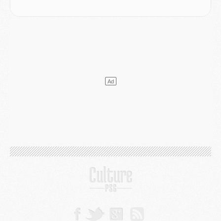
SAMEDI 01 AOÛT
Mercato
- L'agent de Mika Godts confirme un accord avec le PSG
Club
- Quels numéros de maillot pour Akliouche et Digne au PSG ?
Match
- Un hommage prévu lors de Brest/PSG
Mercato
- Le PSG et le Barça ont rendez-vous pour Ferran Torres
Mercato
- Guéla Doué dans les listes du PSG
Mercato
- Le transfert de Mika Godts au PSG en bonne voie
VENDREDI 31 JUILLET
Match
- Un diffuseur annoncé pour les deux premiers matchs amicaux du PSG
Mercato
- Le transfert d'Akliouche au PSG bouclé, le montant se précise
Club
- Un retour majeur dans le groupe du PSG
Club
- [MAJ] Ndjantou et deux jeunes du PSG annoncés dans un tournoi U21
Mercato
- L'étonnante piste Suzuki confirmée et onéreuse
JEUDI 30 JUILLET
Sélections
- Ancelotti fait le ménage au Brésil mais veut garder Marquinhos
Mercato
- Le statu quo du milieu du PSG se précise
Club
- Le PSG plutôt que la FIFA pour Al-Khelaïfi, poussé par l'UEFA ?