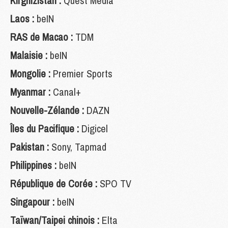
Kirghizistan :
Quest Media
Laos :
beIN
RAS de Macao :
TDM
Malaisie :
beIN
Mongolie :
Premier Sports
Myanmar :
Canal+
Nouvelle-Zélande :
DAZN
Îles du Pacifique :
Digicel
Pakistan :
Sony, Tapmad
Philippines :
beIN
République de Corée :
SPO TV
Singapour :
beIN
Taïwan/Taipei chinois :
Elta