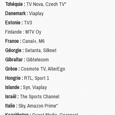
Tchéquie :
TV Nova, Czech TV*
Danemark :
Viaplay
Estonie :
TV3
Finlande : MTV Oy
France :
Canal+, M6
Géorgie :
Setanta, Silknet
Gibraltar :
Gibtelecom
Grèce :
Cosmote TV, AlterEgo
Hongrie :
RTL, Sport 1
Islande :
Syn, Viaplay
Israël :
The Sports Channel
Italie :
Sky, Amazon Prime*
Kazakhstan :
Quest Media, Qazsport