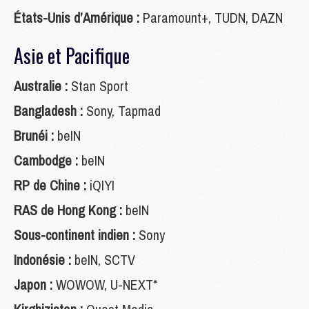
États-Unis d’Amérique :
Paramount+, TUDN, DAZN
Asie et Pacifique
Australie :
Stan Sport
Bangladesh :
Sony, Tapmad
Brunéi :
beIN
Cambodge :
beIN
RP de Chine :
iQIYI
RAS de Hong Kong :
beIN
Sous-continent indien :
Sony
Indonésie :
beIN, SCTV
Japon :
WOWOW, U-NEXT*