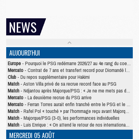
NEWS
AUJOURD'HUI
Europe
- Pourquoi le PSG redémarre 2026/27 au 4e rang du coefficient UEFA
Mercato
- Contrat de 7 ans et transfert record pour Diomandé loin du PSG
Club
- Du repos supplémentaire pour Hakimi
Match
- Aston Villa privé de sa recrue record face au PSG
Match
- Ndjantou après Majorque/PSG : « Je ne me mets pas de plafond »
Mercato
- La deuxième recrue du PSG arrive
Mercato
- Ferran Torres aurait enfin tranché entre le PSG et le Barça
Match
- Rafel Pol « touché » par l'hommage reçu avant Majorque/PSG
Match
- Majorque/PSG (3-0), les performances individuelles
Match
- Luis Enrique : « On attend le retour de nos internationaux »
MERCREDI 05 AOÛT