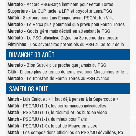
Mercato
- Accord PSG/Barça imminent pour Ferran Torres
Supporters
- Le CUP tacle la LFP et boycotte Lens/PSG
Match
- 8 retours pour Luis Enrique avant PSG/Aston Villa
Mercato
- Le Barça plus gourmand que prévu pour Ferran Torres
Mercato
- Godts géré mais décisif en attendant le PSG
Mercato
- Le PSG officialise Digne, sa 3e recrue du mercato
Féminines
- Les adversaires potentiels du PSG au 3e tour de la Ligue des Champions féminine
DIMANCHE 09 AOÛT
Mercato
- Zion Suzuki plus proche que jamais du PSG
Club
- Encore plus de temps de jeu prévu pour Marquinhos et les Portugais en Supercoupe
Mercato
- Le transfert de Ferran Torres au PSG avance
SAMEDI 08 AOÛT
Match
- Luis Enrique : « Il faut déjà penser à la Supercoupe »
Match
- PSG/MU (1-1), les performances individuelles
Match
- PSG/MU (1-1), le résumé et les buts en video
Match
- PSG/MU (1-1), du mieux pour Paris
Match
- PSG/MU (1-0), le but de Mbaye en video
Match
- Les compositions officielles de PSG/MU dévoilées, Pacho titulaire