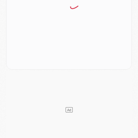
Match
- Aston Villa privé de sa recrue record face au PSG
Match
- Ndjantou après Majorque/PSG : « Je ne me mets pas de plafond »
Mercato
- La deuxième recrue du PSG arrive
Mercato
- Ferran Torres aurait enfin tranché entre le PSG et le Barça
Match
- Rafel Pol « touché » par l'hommage reçu avant Majorque/PSG
Match
- Majorque/PSG (3-0), les performances individuelles
Match
- Luis Enrique : « On attend le retour de nos internationaux »
MERCREDI 05 AOÛT
Match
- Majorque/PSG (3-0), le résumé et les buts en video
Match
- Majorque/PSG (3-0), reprise compliquée pour Paris
Match
- Les compositions officielles de Majorque/PSG avec Kvara et de nombreux jeunes
Club
- Casquettes, maillots de bain, padel, le PSG lance sa collection été
Match
- Un des nouveaux maillots pour Majorque/PSG
Mercato
- Le PSG prépare une nouvelle offre pour Suzuki
Mercato
- Le transfert de Ferran Torres au PSG réglé avant le 12 août ?
Match
- Le groupe pour Majorque/PSG avec 11 absents
Mercato
- Le PSG officialise un quatrième prêt
Mercato
- Liverpool ne veut pas que Barcola au PSG
Match
- Majorque/PSG, quelle compo pour le premier match de la saison 2026/27 ?