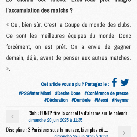
l’accumulation des matchs ?
« Oui, bien sûr. C’est la Coupe du monde des clubs.
Ce sont les meilleures équipes du monde. Donc
forcément, on est prêt. On a envie de gagner
demain, déjà, avant de penser aux autres matches.
».
Cet article vous a plu ? Partagez le :
#PSG/Inter Miami
#Desire Doue
#Conférence de presse
#Déclaration
#Dembele
#Messi
#Neymar
Club : L’UNFP tire la sonnette d’alarme sur le calendrier infernal du PSG
dimanche 29 juin 2025 à 11:35
Discipline : 3 Parisiens sous la menace, bien plus côté Miami
dimanche 29 juin 2025 à 10:31