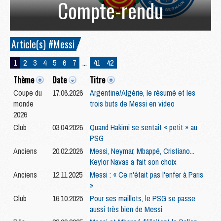
Compte-rendu
Article(s) #Messi
1
2
3
4
5
6
7
...
41
42
Thème
Date
Titre
Coupe du
17.06.2026
Argentine/Algérie, le résumé et les
monde
trois buts de Messi en video
2026
Club
03.04.2026
Quand Hakimi se sentait « petit » au
PSG
Anciens
20.02.2026
Messi, Neymar, Mbappé, Cristiano...
Keylor Navas a fait son choix
Anciens
12.11.2025
Messi : « Ce n'était pas l'enfer à Paris
»
Club
16.10.2025
Pour ses maillots, le PSG se passe
aussi très bien de Messi