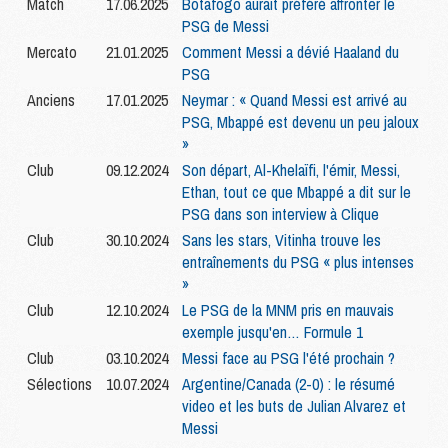
Match
17.06.2025
Botafogo aurait préféré affronter le
PSG de Messi
Mercato
21.01.2025
Comment Messi a dévié Haaland du
PSG
Anciens
17.01.2025
Neymar : « Quand Messi est arrivé au
PSG, Mbappé est devenu un peu jaloux
»
Club
09.12.2024
Son départ, Al-Khelaïfi, l'émir, Messi,
Ethan, tout ce que Mbappé a dit sur le
PSG dans son interview à Clique
Club
30.10.2024
Sans les stars, Vitinha trouve les
entraînements du PSG « plus intenses
»
Club
12.10.2024
Le PSG de la MNM pris en mauvais
exemple jusqu'en… Formule 1
Club
03.10.2024
Messi face au PSG l'été prochain ?
Sélections
10.07.2024
Argentine/Canada (2-0) : le résumé
video et les buts de Julian Alvarez et
Messi