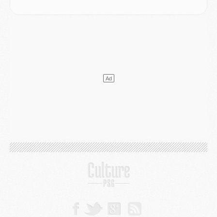
SAMEDI 01 AOÛT
Mercato
- L'agent de Mika Godts confirme un accord avec le PSG
Club
- Quels numéros de maillot pour Akliouche et Digne au PSG ?
Match
- Un hommage prévu lors de Brest/PSG
Mercato
- Le PSG et le Barça ont rendez-vous pour Ferran Torres
Mercato
- Guéla Doué dans les listes du PSG
Mercato
- Le transfert de Mika Godts au PSG en bonne voie
VENDREDI 31 JUILLET
Match
- Un diffuseur annoncé pour les deux premiers matchs amicaux du PSG
Mercato
- Le transfert d'Akliouche au PSG bouclé, le montant se précise
Club
- Un retour majeur dans le groupe du PSG
Club
- [MAJ] Ndjantou et deux jeunes du PSG annoncés dans un tournoi U21
Mercato
- L'étonnante piste Suzuki confirmée et onéreuse
JEUDI 30 JUILLET
Sélections
- Ancelotti fait le ménage au Brésil mais veut garder Marquinhos
Mercato
- Le statu quo du milieu du PSG se précise
Club
- Le PSG plutôt que la FIFA pour Al-Khelaïfi, poussé par l'UEFA ?