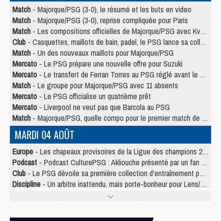
Match
- Majorque/PSG (3-0), le résumé et les buts en video
Match
- Majorque/PSG (3-0), reprise compliquée pour Paris
Match
- Les compositions officielles de Majorque/PSG avec Kvara et de nombreux jeunes
Club
- Casquettes, maillots de bain, padel, le PSG lance sa collection été
Match
- Un des nouveaux maillots pour Majorque/PSG
Mercato
- Le PSG prépare une nouvelle offre pour Suzuki
Mercato
- Le transfert de Ferran Torres au PSG réglé avant le 12 août ?
Match
- Le groupe pour Majorque/PSG avec 11 absents
Mercato
- Le PSG officialise un quatrième prêt
Mercato
- Liverpool ne veut pas que Barcola au PSG
Match
- Majorque/PSG, quelle compo pour le premier match de la saison 2026/27 ?
MARDI 04 AOÛT
Europe
- Les chapeaux provisoires de la Ligue des champions 2026/27
Podcast
- Podcast CulturePSG : Akliouche présenté par un fan de Monaco
Club
- Le PSG dévoile sa première collection d'entraînement pour 2026/2027
Discipline
- Un arbitre inattendu, mais porte-bonheur pour Lens/PSG
Match
- Majorque/PSG, sur quelle chaine et à quelle heure regarder le match ?
Mercato
- Le plan du PSG pour Suzuki et Chevalier se précise
Mercato
- Le tableau mercato du PSG (été 2026)