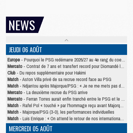
NEWS
JEUDI 06 AOÛT
Europe
- Pourquoi le PSG redémarre 2026/27 au 4e rang du coefficient UEFA
Mercato
- Contrat de 7 ans et transfert record pour Diomandé loin du PSG
Club
- Du repos supplémentaire pour Hakimi
Match
- Aston Villa privé de sa recrue record face au PSG
Match
- Ndjantou après Majorque/PSG : « Je ne me mets pas de plafond »
Mercato
- La deuxième recrue du PSG arrive
Mercato
- Ferran Torres aurait enfin tranché entre le PSG et le Barça
Match
- Rafel Pol « touché » par l'hommage reçu avant Majorque/PSG
Match
- Majorque/PSG (3-0), les performances individuelles
Match
- Luis Enrique : « On attend le retour de nos internationaux »
MERCREDI 05 AOÛT