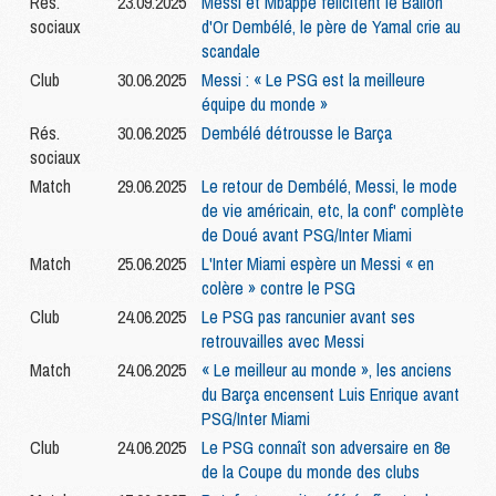
Rés.
23.09.2025
Messi et Mbappé félicitent le Ballon
sociaux
d'Or Dembélé, le père de Yamal crie au
scandale
Club
30.06.2025
Messi : « Le PSG est la meilleure
équipe du monde »
Rés.
30.06.2025
Dembélé détrousse le Barça
sociaux
Match
29.06.2025
Le retour de Dembélé, Messi, le mode
de vie américain, etc, la conf' complète
de Doué avant PSG/Inter Miami
Match
25.06.2025
L'Inter Miami espère un Messi « en
colère » contre le PSG
Club
24.06.2025
Le PSG pas rancunier avant ses
retrouvailles avec Messi
Match
24.06.2025
« Le meilleur au monde », les anciens
du Barça encensent Luis Enrique avant
PSG/Inter Miami
Club
24.06.2025
Le PSG connaît son adversaire en 8e
de la Coupe du monde des clubs