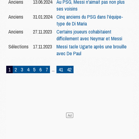
Anciens
13.06.2024
Au PSG, Messi n'aimait pas non plus
ses voisins
Anciens
31.01.2024
Cinq anciens du PSG dans l'équipe-
type de Di Maria
Anciens
27.11.2023
Certains joueurs cohabitaient
difficilement avec Neymar et Messi
Sélections
17.11.2023
Messi tacle Ugarte après une brouille
avec De Paul
1
2
3
4
5
6
7
...
41
42