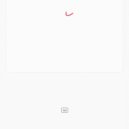
Mercato
- Vu d'Italie, le transfert de Suzuki au PSG est bien engagé
Mercato
- Ferran Torres ne serait pas à vendre, mais...
Europe
- Gros coup dur pour Aston Villa avant de croiser le PSG
DIMANCHE 02 AOÛT
Mercato
- Le transfert de Kolo Muani à la Juventus est officiel
Mercato
- [MAJ] Le PSG a fait une grosse offre à Parme pour Suzuki
Mercato
- Le PSG a envoyé une première offre pour Mika Godts
Club
- Après Pacho, d'autres retours en vue
Mercato
- Changement de dernière minute pour Kolo Muani
SAMEDI 01 AOÛT
Mercato
- L'agent de Mika Godts confirme un accord avec le PSG
Club
- Quels numéros de maillot pour Akliouche et Digne au PSG ?
Match
- Un hommage prévu lors de Brest/PSG
Mercato
- Le PSG et le Barça ont rendez-vous pour Ferran Torres
Mercato
- Guéla Doué dans les listes du PSG
Mercato
- Le transfert de Mika Godts au PSG en bonne voie
VENDREDI 31 JUILLET