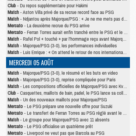
Club
- Du repos supplémentaire pour Hakimi
Match
- Aston Villa privé de sa recrue record face au PSG
Match
- Ndjantou après Majorque/PSG : « Je ne me mets pas de plafond »
Mercato
- La deuxième recrue du PSG arrive
Mercato
- Ferran Torres aurait enfin tranché entre le PSG et le Barça
Match
- Rafel Pol « touché » par l'hommage reçu avant Majorque/PSG
Match
- Majorque/PSG (3-0), les performances individuelles
Match
- Luis Enrique : « On attend le retour de nos internationaux »
MERCREDI 05 AOÛT
Match
- Majorque/PSG (3-0), le résumé et les buts en video
Match
- Majorque/PSG (3-0), reprise compliquée pour Paris
Match
- Les compositions officielles de Majorque/PSG avec Kvara et de nombreux jeunes
Club
- Casquettes, maillots de bain, padel, le PSG lance sa collection été
Match
- Un des nouveaux maillots pour Majorque/PSG
Mercato
- Le PSG prépare une nouvelle offre pour Suzuki
Mercato
- Le transfert de Ferran Torres au PSG réglé avant le 12 août ?
Match
- Le groupe pour Majorque/PSG avec 11 absents
Mercato
- Le PSG officialise un quatrième prêt
Mercato
- Liverpool ne veut pas que Barcola au PSG