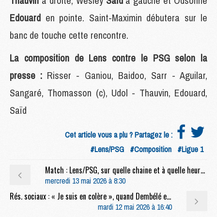
Thauvin
à droite, Wesley
Saïd
à gauche et Odsonne
Edouard
en pointe. Saint-Maximin débutera sur le
banc de touche cette rencontre.
La composition de Lens contre le PSG selon la
presse :
Risser - Ganiou, Baidoo, Sarr - Aguilar,
Sangaré, Thomasson (c), Udol - Thauvin, Edouard,
Saïd
Cet article vous a plu ? Partagez le :
#Lens/PSG
#Composition
#Ligue 1
Match : Lens/PSG, sur quelle chaine et à quelle heure regarder le match ?
mercredi 13 mai 2026 à 8:30
Rés. sociaux : « Je suis en colère », quand Dembélé et Doué jouent (mal) la comédie
mardi 12 mai 2026 à 16:40