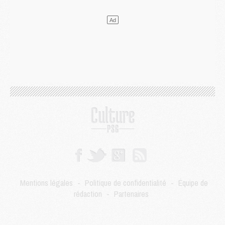
Mercato
- Le transfert de Kolo Muani à la Juventus est officiel
Mercato
- [MAJ] Le PSG a fait une grosse offre à Parme pour Suzuki
Mercato
- Le PSG a envoyé une première offre pour Mika Godts
Club
- Après Pacho, d'autres retours en vue
Mercato
- Changement de dernière minute pour Kolo Muani
SAMEDI 01 AOÛT
Mercato
- L'agent de Mika Godts confirme un accord avec le PSG
Club
- Quels numéros de maillot pour Akliouche et Digne au PSG ?
Match
- Un hommage prévu lors de Brest/PSG
Mercato
- Le PSG et le Barça ont rendez-vous pour Ferran Torres
Mercato
- Guéla Doué dans les listes du PSG
Mercato
- Le transfert de Mika Godts au PSG en bonne voie
VENDREDI 31 JUILLET
Match
- Un diffuseur annoncé pour les deux premiers matchs amicaux du PSG
Mentions légales
-
Politique de confidentialité
-
Équipe de
Mercato
- Le transfert d'Akliouche au PSG bouclé, le montant se précise
rédaction
-
Partenaires
Club
- Un retour majeur dans le groupe du PSG
Club
- [MAJ] Ndjantou et deux jeunes du PSG annoncés dans un tournoi U21
Mercato
- L'étonnante piste Suzuki confirmée et onéreuse