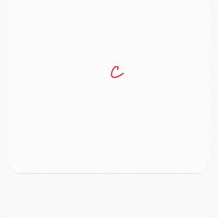
Europe
- Les chapeaux provisoires de la Ligue des champions 2026/27
Podcast
- Podcast CulturePSG : Akliouche présenté par un fan de Monaco
Club
- Le PSG dévoile sa première collection d'entraînement pour 2026/2027
Discipline
- Un arbitre inattendu, mais porte-bonheur pour Lens/PSG
Match
- Majorque/PSG, sur quelle chaine et à quelle heure regarder le match ?
Mercato
- Le plan du PSG pour Suzuki et Chevalier se précise
Mercato
- L'Ajax refuse la première offre du PSG pour Godts
Mercato
- Le PSG veut accélérer, Ferran Torres temporise
Mercato
- Liverpool encore très loin du compte pour Barcola
LUNDI 03 AOÛT
Match
- Podcast CulturePSG : Mercato (Godts, Suzuki, Akliouche, Barcola, etc)
Mercato
- L'Ajax attend bien plus de 45M pour Mika Godts
Club
- Quatre retours importants dans le groupe du PSG, et un plus discret
Mercato
- Ayari file en Ligue 2
Club
- Le PSG s'associe avec un géant de la tech
Mercato
- Vu d'Italie, le transfert de Suzuki au PSG est bien engagé
Mercato
- Ferran Torres ne serait pas à vendre, mais...
Europe
- Gros coup dur pour Aston Villa avant de croiser le PSG
DIMANCHE 02 AOÛT