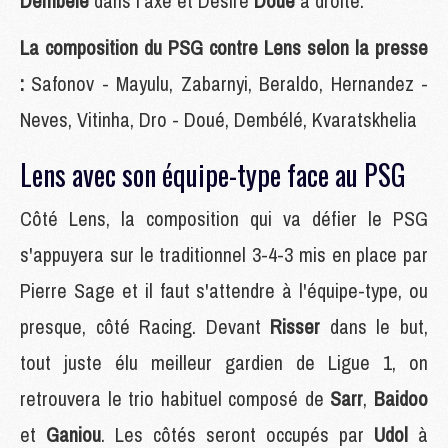
Dembélé
dans l'axe et Désiré
Doué
à droite.
La composition du PSG contre Lens selon la presse
:
Safonov - Mayulu, Zabarnyi, Beraldo, Hernandez -
Neves, Vitinha, Dro - Doué, Dembélé, Kvaratskhelia
Lens avec son équipe-type face au PSG
Côté Lens, la composition qui va défier le PSG
s'appuyera sur le traditionnel 3-4-3 mis en place par
Pierre Sage et il faut s'attendre à l'équipe-type, ou
presque, côté Racing. Devant
Risser
dans le but,
tout juste élu meilleur gardien de Ligue 1, on
retrouvera le trio habituel composé de
Sarr
,
Baidoo
et
Ganiou
. Les côtés seront occupés par
Udol
à