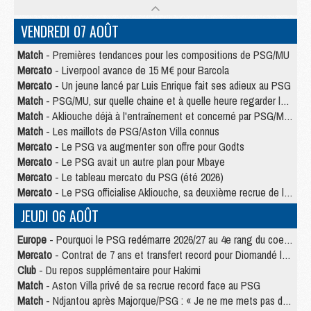
VENDREDI 07 AOÛT
Match
- Premières tendances pour les compositions de PSG/MU
Mercato
- Liverpool avance de 15 M€ pour Barcola
Mercato
- Un jeune lancé par Luis Enrique fait ses adieux au PSG
Match
- PSG/MU, sur quelle chaine et à quelle heure regarder le match ?
Match
- Akliouche déjà à l'entraînement et concerné par PSG/MU ?
Match
- Les maillots de PSG/Aston Villa connus
Mercato
- Le PSG va augmenter son offre pour Godts
Mercato
- Le PSG avait un autre plan pour Mbaye
Mercato
- Le tableau mercato du PSG (été 2026)
Mercato
- Le PSG officialise Akliouche, sa deuxième recrue de l’été
JEUDI 06 AOÛT
Europe
- Pourquoi le PSG redémarre 2026/27 au 4e rang du coefficient UEFA
Mercato
- Contrat de 7 ans et transfert record pour Diomandé loin du PSG
Club
- Du repos supplémentaire pour Hakimi
Match
- Aston Villa privé de sa recrue record face au PSG
Match
- Ndjantou après Majorque/PSG : « Je ne me mets pas de plafond »