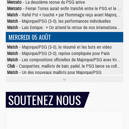
Mercato
- La deuxième recrue du PSG arrive
Mercato
- Ferran Torres aurait enfin tranché entre le PSG et le Barça
Match
- Rafel Pol « touché » par l'hommage reçu avant Majorque/PSG
Match
- Majorque/PSG (3-0), les performances individuelles
Match
- Luis Enrique : « On attend le retour de nos internationaux »
MERCREDI 05 AOÛT
Match
- Majorque/PSG (3-0), le résumé et les buts en video
Match
- Majorque/PSG (3-0), reprise compliquée pour Paris
Match
- Les compositions officielles de Majorque/PSG avec Kvara et de nombreux jeunes
Club
- Casquettes, maillots de bain, padel, le PSG lance sa collection été
Match
- Un des nouveaux maillots pour Majorque/PSG
Mercato
- Le PSG prépare une nouvelle offre pour Suzuki
Mercato
- Le transfert de Ferran Torres au PSG réglé avant le 12 août ?
Match
- Le groupe pour Majorque/PSG avec 11 absents
SOUTENEZ NOUS
Mercato
- Le PSG officialise un quatrième prêt
Mercato
- Liverpool ne veut pas que Barcola au PSG
Match
- Majorque/PSG, quelle compo pour le premier match de la saison 2026/27 ?
MARDI 04 AOÛT