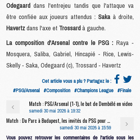
Odegaard
dans l'entrejeu tandis que l'attaque va
être confiée aux joueurs attendus :
Saka
à droite,
Havertz
dans l'axe et
Trossard
à gauche.
La composition d'Arsenal contre le PSG :
Raya -
Mosquera, Saliba, Gabriel, Hincapié - Rice, Lewis-
Skelly - Saka, Odegaard (c), Trossard - Havertz
Cet article vous a plu ? Partagez le :
#PSG/Arsenal
#Composition
#Champions League
#Finale
Match : PSG/Arsenal (1-1), le but de Dembélé en video
samedi 30 mai 2026 à 19:32
Match : Du Parc à Budapest, les invités du PSG pour la finale face à Arsenal
samedi 30 mai 2026 à 15:59
Vous pouvez retrouver les commentaires de l'article sous les