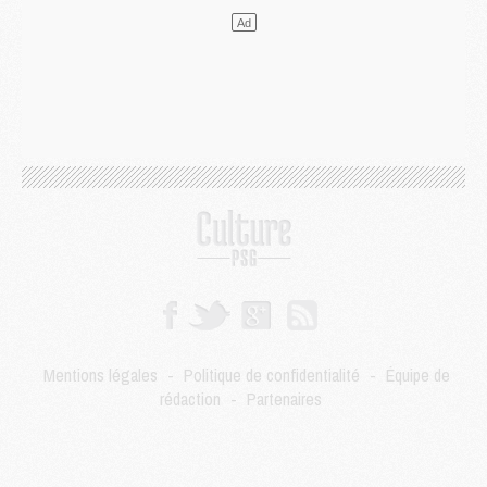
Match
- Majorque/PSG, quelle compo pour le premier match de la saison 2026/27 ?
MARDI 04 AOÛT
Europe
- Les chapeaux provisoires de la Ligue des champions 2026/27
Podcast
- Podcast CulturePSG : Akliouche présenté par un fan de Monaco
Club
- Le PSG dévoile sa première collection d'entraînement pour 2026/2027
Discipline
- Un arbitre inattendu, mais porte-bonheur pour Lens/PSG
Match
- Majorque/PSG, sur quelle chaine et à quelle heure regarder le match ?
Mercato
- Le plan du PSG pour Suzuki et Chevalier se précise
Mercato
- L'Ajax refuse la première offre du PSG pour Godts
Mercato
- Le PSG veut accélérer, Ferran Torres temporise
Mercato
- Liverpool encore très loin du compte pour Barcola
LUNDI 03 AOÛT
Match
- Podcast CulturePSG : Mercato (Godts, Suzuki, Akliouche, Barcola, etc)
Mercato
- L'Ajax attend bien plus de 45M pour Mika Godts
Mentions légales
-
Politique de confidentialité
-
Équipe de
Club
- Quatre retours importants dans le groupe du PSG, et un plus discret
rédaction
-
Partenaires
Mercato
- Ayari file en Ligue 2
Club
- Le PSG s'associe avec un géant de la tech
Mercato
- Vu d'Italie, le transfert de Suzuki au PSG est bien engagé
Mercato
- Ferran Torres ne serait pas à vendre, mais...