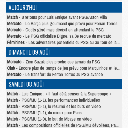
AUJOURD'HUI
Match
- 8 retours pour Luis Enrique avant PSG/Aston Villa
Mercato
- Le Barça plus gourmand que prévu pour Ferran Torres
Mercato
- Godts géré mais décisif en attendant le PSG
Mercato
- Le PSG officialise Digne, sa 3e recrue du mercato
Féminines
- Les adversaires potentiels du PSG au 3e tour de la Ligue des Champions féminine
DIMANCHE 09 AOÛT
Mercato
- Zion Suzuki plus proche que jamais du PSG
Club
- Encore plus de temps de jeu prévu pour Marquinhos et les Portugais en Supercoupe
Mercato
- Le transfert de Ferran Torres au PSG avance
SAMEDI 08 AOÛT
Match
- Luis Enrique : « Il faut déjà penser à la Supercoupe »
Match
- PSG/MU (1-1), les performances individuelles
Match
- PSG/MU (1-1), le résumé et les buts en video
Match
- PSG/MU (1-1), du mieux pour Paris
Match
- PSG/MU (1-0), le but de Mbaye en video
Match
- Les compositions officielles de PSG/MU dévoilées, Pacho titulaire