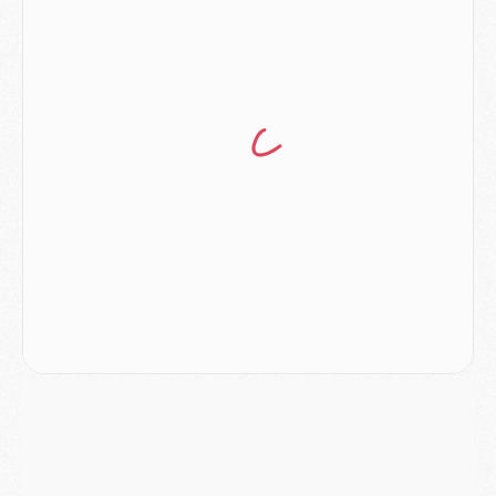
Club
- Du repos supplémentaire pour Hakimi
Match
- Aston Villa privé de sa recrue record face au PSG
Match
- Ndjantou après Majorque/PSG : « Je ne me mets pas de plafond »
Mercato
- La deuxième recrue du PSG arrive
Mercato
- Ferran Torres aurait enfin tranché entre le PSG et le Barça
Match
- Rafel Pol « touché » par l'hommage reçu avant Majorque/PSG
Match
- Majorque/PSG (3-0), les performances individuelles
Match
- Luis Enrique : « On attend le retour de nos internationaux »
MERCREDI 05 AOÛT
Match
- Majorque/PSG (3-0), le résumé et les buts en video
Match
- Majorque/PSG (3-0), reprise compliquée pour Paris
Match
- Les compositions officielles de Majorque/PSG avec Kvara et de nombreux jeunes
Club
- Casquettes, maillots de bain, padel, le PSG lance sa collection été
Match
- Un des nouveaux maillots pour Majorque/PSG
Mercato
- Le PSG prépare une nouvelle offre pour Suzuki
Mercato
- Le transfert de Ferran Torres au PSG réglé avant le 12 août ?
Match
- Le groupe pour Majorque/PSG avec 11 absents
Mercato
- Le PSG officialise un quatrième prêt
Mercato
- Liverpool ne veut pas que Barcola au PSG