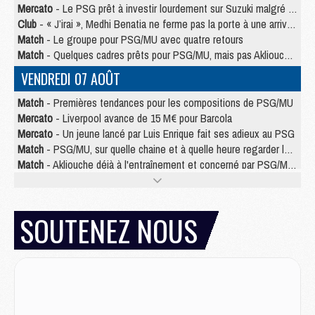
Mercato
- Le PSG prêt à investir lourdement sur Suzuki malgré Safonov et Chevalier
Club
- « J’irai », Medhi Benatia ne ferme pas la porte à une arrivée au PSG
Match
- Le groupe pour PSG/MU avec quatre retours
Match
- Quelques cadres prêts pour PSG/MU, mais pas Akliouche ?
VENDREDI 07 AOÛT
Match
- Premières tendances pour les compositions de PSG/MU
Mercato
- Liverpool avance de 15 M€ pour Barcola
Mercato
- Un jeune lancé par Luis Enrique fait ses adieux au PSG
Match
- PSG/MU, sur quelle chaine et à quelle heure regarder le match ?
Match
- Akliouche déjà à l'entraînement et concerné par PSG/MU ?
Match
- Les maillots de PSG/Aston Villa connus
Mercato
- Le PSG va augmenter son offre pour Godts
Mercato
- Le PSG avait un autre plan pour Mbaye
SOUTENEZ NOUS
Mercato
- Le tableau mercato du PSG (été 2026)
Mercato
- Le PSG officialise Akliouche, sa deuxième recrue de l’été
JEUDI 06 AOÛT
Europe
- Pourquoi le PSG redémarre 2026/27 au 4e rang du coefficient UEFA
Mercato
- Contrat de 7 ans et transfert record pour Diomandé loin du PSG