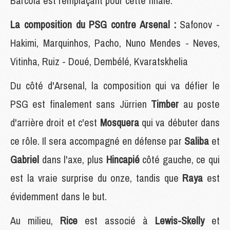
Barcola est remplaçant pour cette finale.
La composition du PSG contre Arsenal :
Safonov -
Hakimi, Marquinhos, Pacho, Nuno Mendes - Neves,
Vitinha, Ruiz - Doué, Dembélé, Kvaratskhelia
Du côté d'Arsenal, la composition qui va défier le
PSG est finalement sans Jürrien
Timber
au poste
d'arrière droit et c'est
Mosquera
qui va débuter dans
ce rôle. Il sera accompagné en défense par
Saliba
et
Gabriel
dans l'axe, plus
Hincapié
côté gauche, ce qui
est la vraie surprise du onze, tandis que
Raya
est
évidemment dans le but.
Au milieu,
Rice
est associé à
Lewis-Skelly
et