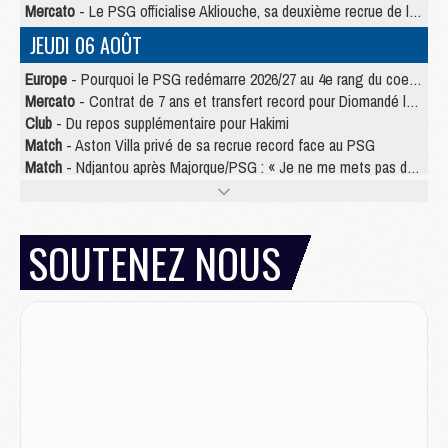
Mercato
- Le PSG officialise Akliouche, sa deuxième recrue de l’été
JEUDI 06 AOÛT
Europe
- Pourquoi le PSG redémarre 2026/27 au 4e rang du coefficient UEFA
Mercato
- Contrat de 7 ans et transfert record pour Diomandé loin du PSG
Club
- Du repos supplémentaire pour Hakimi
Match
- Aston Villa privé de sa recrue record face au PSG
Match
- Ndjantou après Majorque/PSG : « Je ne me mets pas de plafond »
Mercato
- La deuxième recrue du PSG arrive
Mercato
- Ferran Torres aurait enfin tranché entre le PSG et le Barça
Match
- Rafel Pol « touché » par l'hommage reçu avant Majorque/PSG
SOUTENEZ NOUS
Match
- Majorque/PSG (3-0), les performances individuelles
Match
- Luis Enrique : « On attend le retour de nos internationaux »
MERCREDI 05 AOÛT
Match
- Majorque/PSG (3-0), le résumé et les buts en video
Match
- Majorque/PSG (3-0), reprise compliquée pour Paris
Match
- Les compositions officielles de Majorque/PSG avec Kvara et de nombreux jeunes
Club
- Casquettes, maillots de bain, padel, le PSG lance sa collection été
Match
- Un des nouveaux maillots pour Majorque/PSG