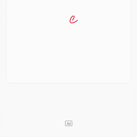
Mercato
- Le PSG prépare une nouvelle offre pour Suzuki
Mercato
- Le transfert de Ferran Torres au PSG réglé avant le 12 août ?
Match
- Le groupe pour Majorque/PSG avec 11 absents
Mercato
- Le PSG officialise un quatrième prêt
Mercato
- Liverpool ne veut pas que Barcola au PSG
Match
- Majorque/PSG, quelle compo pour le premier match de la saison 2026/27 ?
MARDI 04 AOÛT
Europe
- Les chapeaux provisoires de la Ligue des champions 2026/27
Podcast
- Podcast CulturePSG : Akliouche présenté par un fan de Monaco
Club
- Le PSG dévoile sa première collection d'entraînement pour 2026/2027
Discipline
- Un arbitre inattendu, mais porte-bonheur pour Lens/PSG
Match
- Majorque/PSG, sur quelle chaine et à quelle heure regarder le match ?
Mercato
- Le plan du PSG pour Suzuki et Chevalier se précise
Mercato
- L'Ajax refuse la première offre du PSG pour Godts
Mercato
- Le PSG veut accélérer, Ferran Torres temporise
Mercato
- Liverpool encore très loin du compte pour Barcola
LUNDI 03 AOÛT
Match
- Podcast CulturePSG : Mercato (Godts, Suzuki, Akliouche, Barcola, etc)