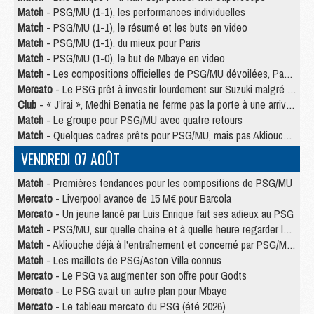
Match
- PSG/MU (1-1), les performances individuelles
Match
- PSG/MU (1-1), le résumé et les buts en video
Match
- PSG/MU (1-1), du mieux pour Paris
Match
- PSG/MU (1-0), le but de Mbaye en video
Match
- Les compositions officielles de PSG/MU dévoilées, Pacho titulaire
Mercato
- Le PSG prêt à investir lourdement sur Suzuki malgré Safonov et Chevalier
Club
- « J’irai », Medhi Benatia ne ferme pas la porte à une arrivée au PSG
Match
- Le groupe pour PSG/MU avec quatre retours
Match
- Quelques cadres prêts pour PSG/MU, mais pas Akliouche ?
VENDREDI 07 AOÛT
Match
- Premières tendances pour les compositions de PSG/MU
Mercato
- Liverpool avance de 15 M€ pour Barcola
Mercato
- Un jeune lancé par Luis Enrique fait ses adieux au PSG
Match
- PSG/MU, sur quelle chaine et à quelle heure regarder le match ?
Match
- Akliouche déjà à l'entraînement et concerné par PSG/MU ?
Match
- Les maillots de PSG/Aston Villa connus
Mercato
- Le PSG va augmenter son offre pour Godts
Mercato
- Le PSG avait un autre plan pour Mbaye
Mercato
- Le tableau mercato du PSG (été 2026)