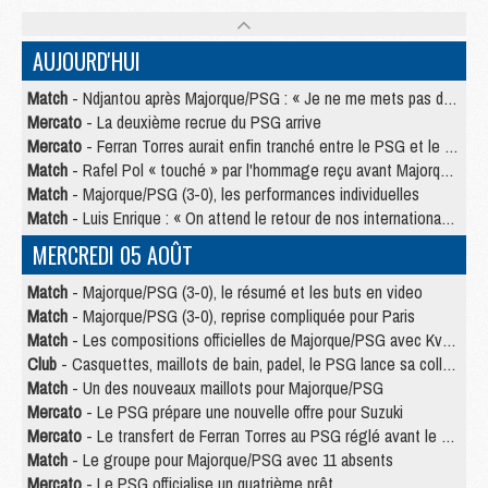
AUJOURD'HUI
Match
- Ndjantou après Majorque/PSG : « Je ne me mets pas de plafond »
Mercato
- La deuxième recrue du PSG arrive
Mercato
- Ferran Torres aurait enfin tranché entre le PSG et le Barça
Match
- Rafel Pol « touché » par l'hommage reçu avant Majorque/PSG
Match
- Majorque/PSG (3-0), les performances individuelles
Match
- Luis Enrique : « On attend le retour de nos internationaux »
MERCREDI 05 AOÛT
Match
- Majorque/PSG (3-0), le résumé et les buts en video
Match
- Majorque/PSG (3-0), reprise compliquée pour Paris
Match
- Les compositions officielles de Majorque/PSG avec Kvara et de nombreux jeunes
Club
- Casquettes, maillots de bain, padel, le PSG lance sa collection été
Match
- Un des nouveaux maillots pour Majorque/PSG
Mercato
- Le PSG prépare une nouvelle offre pour Suzuki
Mercato
- Le transfert de Ferran Torres au PSG réglé avant le 12 août ?
Match
- Le groupe pour Majorque/PSG avec 11 absents
Mercato
- Le PSG officialise un quatrième prêt