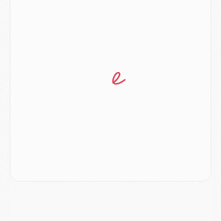
Club
- Le PSG s'associe avec un géant de la tech
Mercato
- Vu d'Italie, le transfert de Suzuki au PSG est bien engagé
Mercato
- Ferran Torres ne serait pas à vendre, mais...
Europe
- Gros coup dur pour Aston Villa avant de croiser le PSG
DIMANCHE 02 AOÛT
Mercato
- Le transfert de Kolo Muani à la Juventus est officiel
Mercato
- [MAJ] Le PSG a fait une grosse offre à Parme pour Suzuki
Mercato
- Le PSG a envoyé une première offre pour Mika Godts
Club
- Après Pacho, d'autres retours en vue
Mercato
- Changement de dernière minute pour Kolo Muani
SAMEDI 01 AOÛT
Mercato
- L'agent de Mika Godts confirme un accord avec le PSG
Club
- Quels numéros de maillot pour Akliouche et Digne au PSG ?
Match
- Un hommage prévu lors de Brest/PSG
Mercato
- Le PSG et le Barça ont rendez-vous pour Ferran Torres
Mercato
- Guéla Doué dans les listes du PSG
Mercato
- Le transfert de Mika Godts au PSG en bonne voie