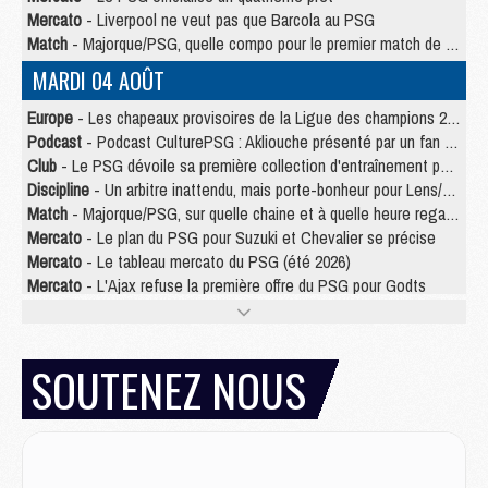
Mercato
- Liverpool ne veut pas que Barcola au PSG
Match
- Majorque/PSG, quelle compo pour le premier match de la saison 2026/27 ?
MARDI 04 AOÛT
Europe
- Les chapeaux provisoires de la Ligue des champions 2026/27
Podcast
- Podcast CulturePSG : Akliouche présenté par un fan de Monaco
Club
- Le PSG dévoile sa première collection d'entraînement pour 2026/2027
Discipline
- Un arbitre inattendu, mais porte-bonheur pour Lens/PSG
Match
- Majorque/PSG, sur quelle chaine et à quelle heure regarder le match ?
Mercato
- Le plan du PSG pour Suzuki et Chevalier se précise
Mercato
- Le tableau mercato du PSG (été 2026)
Mercato
- L'Ajax refuse la première offre du PSG pour Godts
Mercato
- Le PSG veut accélérer, Ferran Torres temporise
Mercato
- Liverpool encore très loin du compte pour Barcola
LUNDI 03 AOÛT
SOUTENEZ NOUS
Match
- Podcast CulturePSG : Mercato (Godts, Suzuki, Akliouche, Barcola, etc)
Mercato
- L'Ajax attend bien plus de 45M pour Mika Godts
Club
- Quatre retours importants dans le groupe du PSG, et un plus discret
Mercato
- Ayari file en Ligue 2