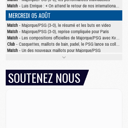
Match
- Luis Enrique : « On attend le retour de nos internationaux »
MERCREDI 05 AOÛT
Match
- Majorque/PSG (3-0), le résumé et les buts en video
Match
- Majorque/PSG (3-0), reprise compliquée pour Paris
Match
- Les compositions officielles de Majorque/PSG avec Kvara et de nombreux jeunes
Club
- Casquettes, maillots de bain, padel, le PSG lance sa collection été
Match
- Un des nouveaux maillots pour Majorque/PSG
Mercato
- Le PSG prépare une nouvelle offre pour Suzuki
Mercato
- Le transfert de Ferran Torres au PSG réglé avant le 12 août ?
Match
- Le groupe pour Majorque/PSG avec 11 absents
SOUTENEZ NOUS
Mercato
- Le PSG officialise un quatrième prêt
Mercato
- Liverpool ne veut pas que Barcola au PSG
Match
- Majorque/PSG, quelle compo pour le premier match de la saison 2026/27 ?
MARDI 04 AOÛT
Europe
- Les chapeaux provisoires de la Ligue des champions 2026/27
Podcast
- Podcast CulturePSG : Akliouche présenté par un fan de Monaco
Club
- Le PSG dévoile sa première collection d'entraînement pour 2026/2027
Discipline
- Un arbitre inattendu, mais porte-bonheur pour Lens/PSG