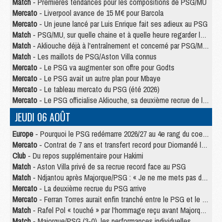
Match
- Premières tendances pour les compositions de PSG/MU
Mercato
- Liverpool avance de 15 M€ pour Barcola
Mercato
- Un jeune lancé par Luis Enrique fait ses adieux au PSG
Match
- PSG/MU, sur quelle chaine et à quelle heure regarder le match ?
Match
- Akliouche déjà à l'entraînement et concerné par PSG/MU ?
Match
- Les maillots de PSG/Aston Villa connus
Mercato
- Le PSG va augmenter son offre pour Godts
Mercato
- Le PSG avait un autre plan pour Mbaye
Mercato
- Le tableau mercato du PSG (été 2026)
Mercato
- Le PSG officialise Akliouche, sa deuxième recrue de l’été
JEUDI 06 AOÛT
Europe
- Pourquoi le PSG redémarre 2026/27 au 4e rang du coefficient UEFA
Mercato
- Contrat de 7 ans et transfert record pour Diomandé loin du PSG
Club
- Du repos supplémentaire pour Hakimi
Match
- Aston Villa privé de sa recrue record face au PSG
Match
- Ndjantou après Majorque/PSG : « Je ne me mets pas de plafond »
Mercato
- La deuxième recrue du PSG arrive
Mercato
- Ferran Torres aurait enfin tranché entre le PSG et le Barça
Match
- Rafel Pol « touché » par l'hommage reçu avant Majorque/PSG
Match
- Majorque/PSG (3-0), les performances individuelles