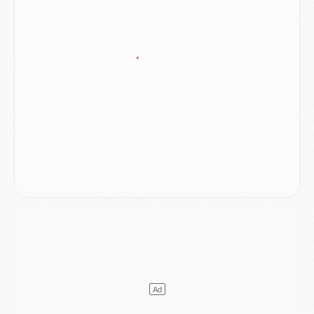
Match
- Majorque/PSG, sur quelle chaine et à quelle heure regarder le match ?
Mercato
- Le plan du PSG pour Suzuki et Chevalier se précise
Mercato
- L'Ajax refuse la première offre du PSG pour Godts
Mercato
- Le PSG veut accélérer, Ferran Torres temporise
Mercato
- Liverpool encore très loin du compte pour Barcola
LUNDI 03 AOÛT
Match
- Podcast CulturePSG : Mercato (Godts, Suzuki, Akliouche, Barcola, etc)
Mercato
- L'Ajax attend bien plus de 45M pour Mika Godts
Club
- Quatre retours importants dans le groupe du PSG, et un plus discret
Mercato
- Ayari file en Ligue 2
Club
- Le PSG s'associe avec un géant de la tech
Mercato
- Vu d'Italie, le transfert de Suzuki au PSG est bien engagé
Mercato
- Ferran Torres ne serait pas à vendre, mais...
Europe
- Gros coup dur pour Aston Villa avant de croiser le PSG
DIMANCHE 02 AOÛT
Mercato
- Le transfert de Kolo Muani à la Juventus est officiel
Mercato
- [MAJ] Le PSG a fait une grosse offre à Parme pour Suzuki
Mercato
- Le PSG a envoyé une première offre pour Mika Godts