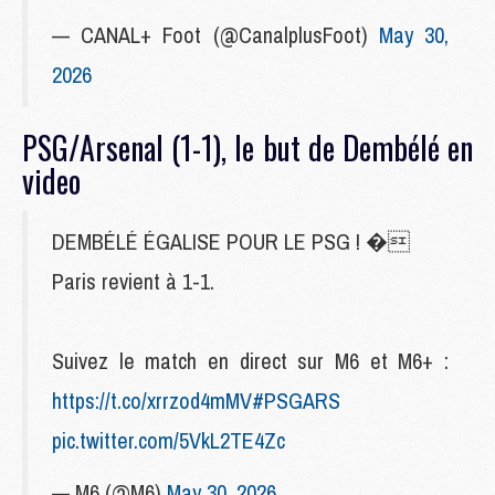
— CANAL+ Foot (@CanalplusFoot)
May 30,
2026
PSG/Arsenal (1-1), le but de Dembélé en
video
DEMBÉLÉ ÉGALISE POUR LE PSG ! �
Paris revient à 1-1.
Suivez le match en direct sur M6 et M6+ :
https://t.co/xrrzod4mMV
#PSGARS
pic.twitter.com/5VkL2TE4Zc
— M6 (@M6)
May 30, 2026