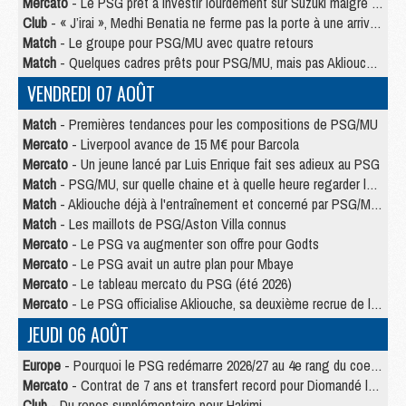
Mercato
- Le PSG prêt à investir lourdement sur Suzuki malgré Safonov et Chevalier
Club
- « J’irai », Medhi Benatia ne ferme pas la porte à une arrivée au PSG
Match
- Le groupe pour PSG/MU avec quatre retours
Match
- Quelques cadres prêts pour PSG/MU, mais pas Akliouche ?
VENDREDI 07 AOÛT
Match
- Premières tendances pour les compositions de PSG/MU
Mercato
- Liverpool avance de 15 M€ pour Barcola
Mercato
- Un jeune lancé par Luis Enrique fait ses adieux au PSG
Match
- PSG/MU, sur quelle chaine et à quelle heure regarder le match ?
Match
- Akliouche déjà à l'entraînement et concerné par PSG/MU ?
Match
- Les maillots de PSG/Aston Villa connus
Mercato
- Le PSG va augmenter son offre pour Godts
Mercato
- Le PSG avait un autre plan pour Mbaye
Mercato
- Le tableau mercato du PSG (été 2026)
Mercato
- Le PSG officialise Akliouche, sa deuxième recrue de l’été
JEUDI 06 AOÛT
Europe
- Pourquoi le PSG redémarre 2026/27 au 4e rang du coefficient UEFA
Mercato
- Contrat de 7 ans et transfert record pour Diomandé loin du PSG
Club
- Du repos supplémentaire pour Hakimi