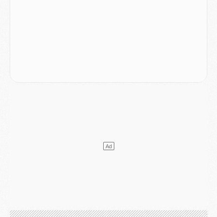
MARDI 04 AOÛT
Europe
- Les chapeaux provisoires de la Ligue des champions 2026/27
Podcast
- Podcast CulturePSG : Akliouche présenté par un fan de Monaco
Club
- Le PSG dévoile sa première collection d'entraînement pour 2026/2027
Discipline
- Un arbitre inattendu, mais porte-bonheur pour Lens/PSG
Match
- Majorque/PSG, sur quelle chaine et à quelle heure regarder le match ?
Mercato
- Le plan du PSG pour Suzuki et Chevalier se précise
Mercato
- L'Ajax refuse la première offre du PSG pour Godts
Mercato
- Le PSG veut accélérer, Ferran Torres temporise
Mercato
- Liverpool encore très loin du compte pour Barcola
LUNDI 03 AOÛT
Match
- Podcast CulturePSG : Mercato (Godts, Suzuki, Akliouche, Barcola, etc)
Mercato
- L'Ajax attend bien plus de 45M pour Mika Godts
Club
- Quatre retours importants dans le groupe du PSG, et un plus discret
Mercato
- Ayari file en Ligue 2
Club
- Le PSG s'associe avec un géant de la tech
Mercato
- Vu d'Italie, le transfert de Suzuki au PSG est bien engagé
Mercato
- Ferran Torres ne serait pas à vendre, mais...