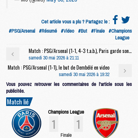
Cet article vous a plu ? Partagez le :
#PSG/Arsenal
#Résumé
#Video
#But
#Finale
#Champions
League
Match : PSG/Arsenal (1-1, 4-3 t.a.b.), Paris garde son titre au bout du suspense
samedi 30 mai 2026 à 21:11
Match : PSG/Arsenal (1-1), le but de Dembélé en video
samedi 30 mai 2026 à 19:32
Vous pouvez retrouver les commentaires de l'article sous les
publicités.
Match lié
Champions League
1
1
Finale