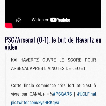
PSG/Arsenal (0-1), le but de Havertz en
video
KAI HAVERTZ OUVRE LE SCORE POUR
ARSENAL APRÈS 5 MINUTES DE JEU =1
Cette finale commence très fort et c'est à
vivre sur CANAL+ =%
#PSGARS
|
#UCLFinal
pic.twitter.com/9ysHRKqVai