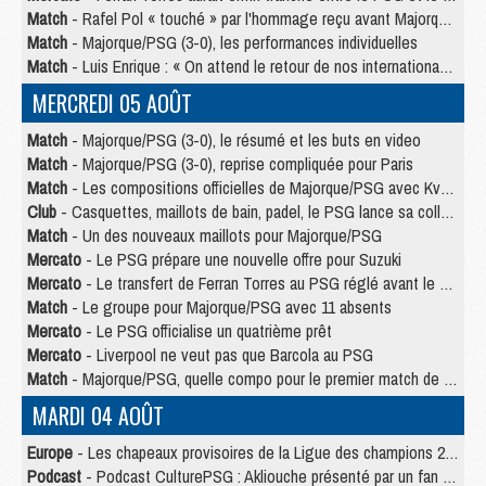
Match
- Rafel Pol « touché » par l'hommage reçu avant Majorque/PSG
Match
- Majorque/PSG (3-0), les performances individuelles
Match
- Luis Enrique : « On attend le retour de nos internationaux »
MERCREDI 05 AOÛT
Match
- Majorque/PSG (3-0), le résumé et les buts en video
Match
- Majorque/PSG (3-0), reprise compliquée pour Paris
Match
- Les compositions officielles de Majorque/PSG avec Kvara et de nombreux jeunes
Club
- Casquettes, maillots de bain, padel, le PSG lance sa collection été
Match
- Un des nouveaux maillots pour Majorque/PSG
Mercato
- Le PSG prépare une nouvelle offre pour Suzuki
Mercato
- Le transfert de Ferran Torres au PSG réglé avant le 12 août ?
Match
- Le groupe pour Majorque/PSG avec 11 absents
Mercato
- Le PSG officialise un quatrième prêt
Mercato
- Liverpool ne veut pas que Barcola au PSG
Match
- Majorque/PSG, quelle compo pour le premier match de la saison 2026/27 ?
MARDI 04 AOÛT
Europe
- Les chapeaux provisoires de la Ligue des champions 2026/27
Podcast
- Podcast CulturePSG : Akliouche présenté par un fan de Monaco