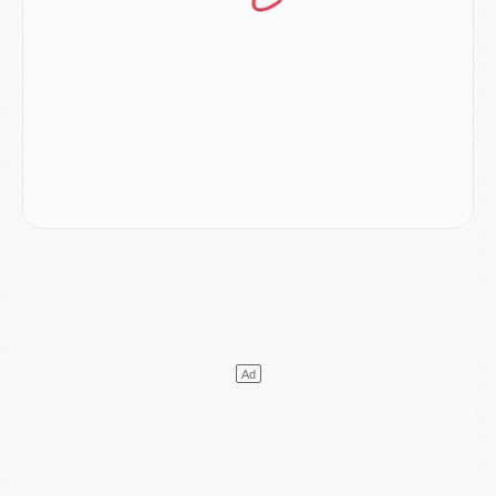
Mercato
- Le transfert de Kolo Muani à la Juventus est officiel
Mercato
- [MAJ] Le PSG a fait une grosse offre à Parme pour Suzuki
Mercato
- Le PSG a envoyé une première offre pour Mika Godts
Club
- Après Pacho, d'autres retours en vue
Mercato
- Changement de dernière minute pour Kolo Muani
SAMEDI 01 AOÛT
Mercato
- L'agent de Mika Godts confirme un accord avec le PSG
Club
- Quels numéros de maillot pour Akliouche et Digne au PSG ?
Match
- Un hommage prévu lors de Brest/PSG
Mercato
- Le PSG et le Barça ont rendez-vous pour Ferran Torres
Mercato
- Guéla Doué dans les listes du PSG
Mercato
- Le transfert de Mika Godts au PSG en bonne voie
VENDREDI 31 JUILLET
Match
- Un diffuseur annoncé pour les deux premiers matchs amicaux du PSG
Mercato
- Le transfert d'Akliouche au PSG bouclé, le montant se précise
Club
- Un retour majeur dans le groupe du PSG
Club
- [MAJ] Ndjantou et deux jeunes du PSG annoncés dans un tournoi U21
Mercato
- L'étonnante piste Suzuki confirmée et onéreuse