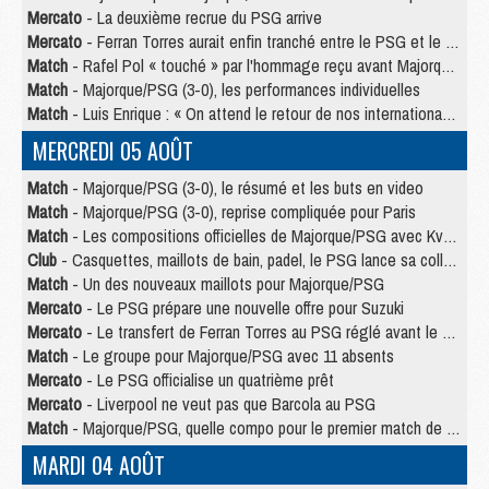
Mercato
- La deuxième recrue du PSG arrive
Mercato
- Ferran Torres aurait enfin tranché entre le PSG et le Barça
Match
- Rafel Pol « touché » par l'hommage reçu avant Majorque/PSG
Match
- Majorque/PSG (3-0), les performances individuelles
Match
- Luis Enrique : « On attend le retour de nos internationaux »
MERCREDI 05 AOÛT
Match
- Majorque/PSG (3-0), le résumé et les buts en video
Match
- Majorque/PSG (3-0), reprise compliquée pour Paris
Match
- Les compositions officielles de Majorque/PSG avec Kvara et de nombreux jeunes
Club
- Casquettes, maillots de bain, padel, le PSG lance sa collection été
Match
- Un des nouveaux maillots pour Majorque/PSG
Mercato
- Le PSG prépare une nouvelle offre pour Suzuki
Mercato
- Le transfert de Ferran Torres au PSG réglé avant le 12 août ?
Match
- Le groupe pour Majorque/PSG avec 11 absents
Mercato
- Le PSG officialise un quatrième prêt
Mercato
- Liverpool ne veut pas que Barcola au PSG
Match
- Majorque/PSG, quelle compo pour le premier match de la saison 2026/27 ?
MARDI 04 AOÛT