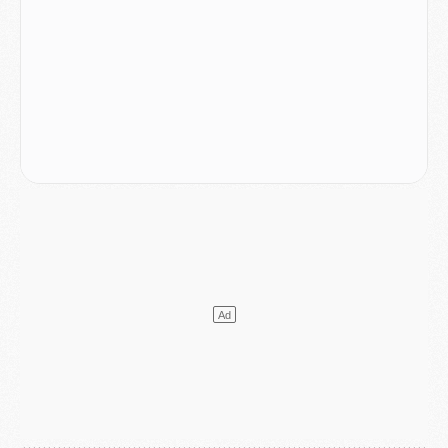
DIMANCHE 02 AOÛT
Mercato
- Le transfert de Kolo Muani à la Juventus est officiel
Mercato
- [MAJ] Le PSG a fait une grosse offre à Parme pour Suzuki
Mercato
- Le PSG a envoyé une première offre pour Mika Godts
Club
- Après Pacho, d'autres retours en vue
Mercato
- Changement de dernière minute pour Kolo Muani
SAMEDI 01 AOÛT
Mercato
- L'agent de Mika Godts confirme un accord avec le PSG
Club
- Quels numéros de maillot pour Akliouche et Digne au PSG ?
Match
- Un hommage prévu lors de Brest/PSG
Mercato
- Le PSG et le Barça ont rendez-vous pour Ferran Torres
Mercato
- Guéla Doué dans les listes du PSG
Mercato
- Le transfert de Mika Godts au PSG en bonne voie
VENDREDI 31 JUILLET
Match
- Un diffuseur annoncé pour les deux premiers matchs amicaux du PSG
Mercato
- Le transfert d'Akliouche au PSG bouclé, le montant se précise
Club
- Un retour majeur dans le groupe du PSG