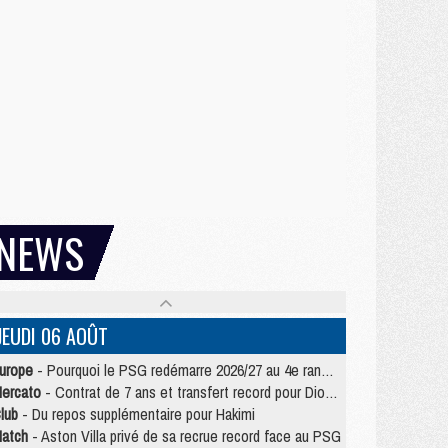
NEWS
JEUDI 06 AOÛT
urope
- Pourquoi le PSG redémarre 2026/27 au 4e rang du coefficient UEFA
ercato
- Contrat de 7 ans et transfert record pour Diomandé loin du PSG
lub
- Du repos supplémentaire pour Hakimi
atch
- Aston Villa privé de sa recrue record face au PSG