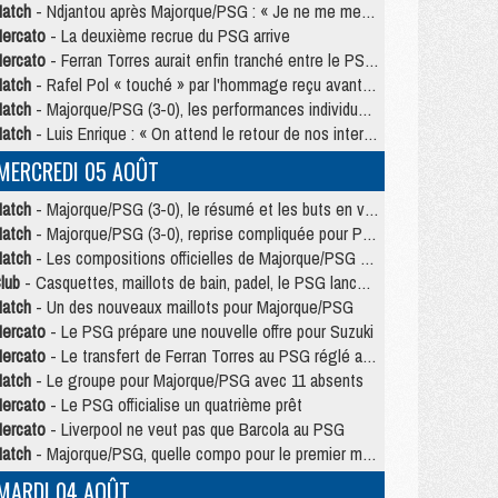
atch
- Ndjantou après Majorque/PSG : « Je ne me mets pas de plafond »
ercato
- La deuxième recrue du PSG arrive
ercato
- Ferran Torres aurait enfin tranché entre le PSG et le Barça
atch
- Rafel Pol « touché » par l'hommage reçu avant Majorque/PSG
atch
- Majorque/PSG (3-0), les performances individuelles
atch
- Luis Enrique : « On attend le retour de nos internationaux »
MERCREDI 05 AOÛT
atch
- Majorque/PSG (3-0), le résumé et les buts en video
atch
- Majorque/PSG (3-0), reprise compliquée pour Paris
atch
- Les compositions officielles de Majorque/PSG avec Kvara et de nombreux jeunes
lub
- Casquettes, maillots de bain, padel, le PSG lance sa collection été
atch
- Un des nouveaux maillots pour Majorque/PSG
ercato
- Le PSG prépare une nouvelle offre pour Suzuki
ercato
- Le transfert de Ferran Torres au PSG réglé avant le 12 août ?
atch
- Le groupe pour Majorque/PSG avec 11 absents
ercato
- Le PSG officialise un quatrième prêt
ercato
- Liverpool ne veut pas que Barcola au PSG
atch
- Majorque/PSG, quelle compo pour le premier match de la saison 2026/27 ?
MARDI 04 AOÛT