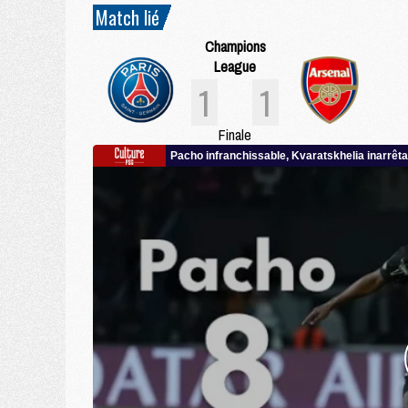
Match lié
Champions
League
1
1
Finale