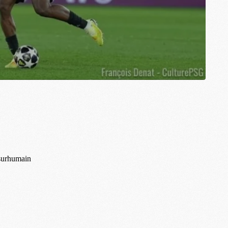
M
C
M
M
F
C
M
P
M
C
R
M
M
C