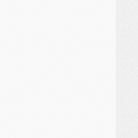
MARDI 28 JUILLET
ercato
- Des intermédiaires ont tenté de relancer Diomande au PSG
lub
- Au moins neuf jeunes conviés à l'entraînement des pros
ercato
- Une partie du communiqué du PSG sur Diomande expliquée
ercato
- Barcola futur plus gros transfert de l'été ?
ormation
- Retour sur la saison des U17 du PSG en 7 chiffres clés
lub
- Le PSG connaît ses premiers matches de septembre
ercato
- Un troisième prêt bouclé par le PSG
LUNDI 27 JUILLET
odcast
- Podcast CulturePSG à 22h : Mercato (Barcola, Diomande, etc)
ercato
- La prolongation de Dembélé au PSG dans la dernière ligne droite
lub
- Le PSG a fait sa reprise avec... 9 joueurs
és. sociaux
- Les Portugais du PSG réunis pendant leurs vacances
ercato
- Le PSG avance sur la piste Suzuki
ercato
- Après Digne, un autre défenseur en approche au PSG ?
lub
- Une petite quinzaine de joueurs attendus pour la reprise de l'entraînement du PSG
DIMANCHE 26 JUILLET