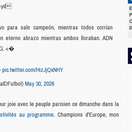
 >yd
E
P
C
ivo para salir campeón, mientras todos corrían
D
M
 un eterno abrazo mientras ambos lloraban. ADN
M
M
G. <�
M
M
M
�
pic.twitter.com/HizJjQxNHY
alDFutbol)
May 30, 2026
M
M
C
ur joie avec le peuple parisien ce dimanche dans la
M
C
stivités au programme
. Champions d'Europe, mon
M
M