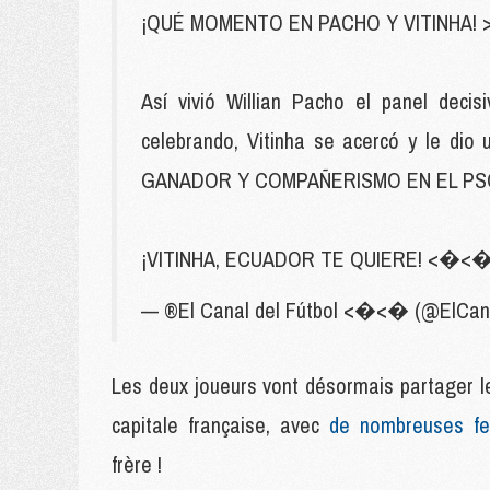
¡QUÉ MOMENTO EN PACHO Y VITINHA!
Así vivió Willian Pacho el panel decis
celebrando, Vitinha se acercó y le dio
GANADOR Y COMPAÑERISMO EN EL PS
¡VITINHA, ECUADOR TE QUIERE! <�<
— ®El Canal del Fútbol <�<� (@ElCan
Les deux joueurs vont désormais partager le
capitale française, avec
de nombreuses fe
frère !