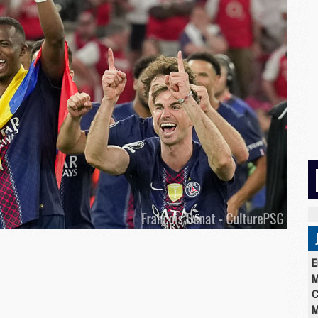
E
M
C
M