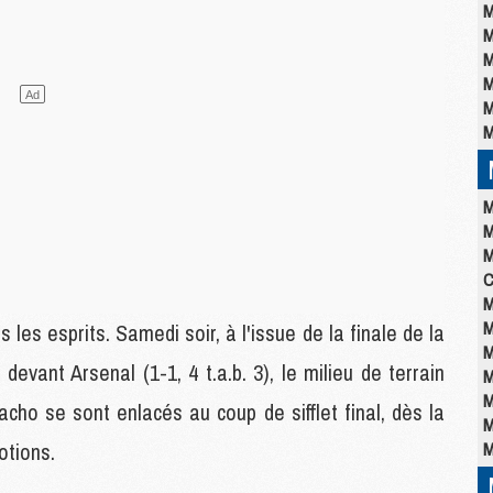
M
M
M
M
M
M
M
M
M
C
M
M
es esprits. Samedi soir, à l'issue de la finale de la
M
vant Arsenal (1-1, 4 t.a.b. 3), le milieu de terrain
M
M
acho se sont enlacés au coup de sifflet final, dès la
M
otions.
M