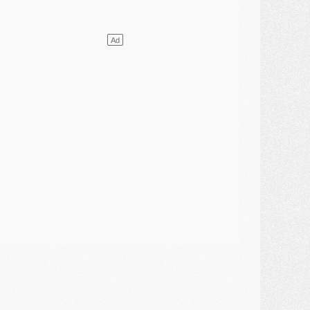
lub
- [MAJ] Ndjantou et deux jeunes du PSG annoncés dans un tournoi U21
ercato
- L'étonnante piste Suzuki confirmée et onéreuse
JEUDI 30 JUILLET
élections
- Ancelotti fait le ménage au Brésil mais veut garder Marquinhos
ercato
- Le statu quo du milieu du PSG se précise
lub
- Le PSG plutôt que la FIFA pour Al-Khelaïfi, poussé par l'UEFA ?
ercato
- Le PSG presserait Ferran Torres de se décider, deux pistes de secours
lub
- Déguisements, shopping, double scouting, Luis Campos dévoile ses méthodes
ercato
- Kroupi retiré du mercato
ercato
- Enfin une avancée dans le transfert d'Akliouche
MERCREDI 29 JUILLET
ercato
- Ferran Torres priorité du PSG, mais ouvert à tout
ercato
- Première offre de Liverpool en approche pour Barcola
ercato
- Le montant du transfert de Kolo Muani se précise, la formule aussi
ercato
- Kolo Muani attendu en Italie, son transfert débloqué
ercato
- Monaco a encore repoussé une offre du PSG pour Akliouche
ercato
- Liverpool presque d'accord avec Barcola, le PSG pas du tout
ercato
- Moment décisif pour le transfert de Kolo Muani