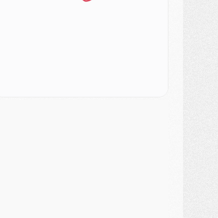
urope
- Gros coup dur pour Aston Villa avant de croiser le PSG
DIMANCHE 02 AOÛT
ercato
- Le transfert de Kolo Muani à la Juventus est officiel
ercato
- [MAJ] Le PSG a fait une grosse offre à Parme pour Suzuki
ercato
- Le PSG a envoyé une première offre pour Mika Godts
lub
- Après Pacho, d'autres retours en vue
ercato
- Changement de dernière minute pour Kolo Muani
SAMEDI 01 AOÛT
ercato
- L'agent de Mika Godts confirme un accord avec le PSG
lub
- Quels numéros de maillot pour Akliouche et Digne au PSG ?
atch
- Un hommage prévu lors de Brest/PSG
ercato
- Le PSG et le Barça ont rendez-vous pour Ferran Torres
ercato
- Guéla Doué dans les listes du PSG
ercato
- Le transfert de Mika Godts au PSG en bonne voie
VENDREDI 31 JUILLET
atch
- Un diffuseur annoncé pour les deux premiers matchs amicaux du PSG
ercato
- Le transfert d'Akliouche au PSG bouclé, le montant se précise
lub
- Un retour majeur dans le groupe du PSG