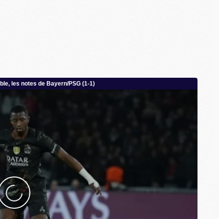
C
M
S
M
C
M
C
M
M
M
M
M
M
M
M
M