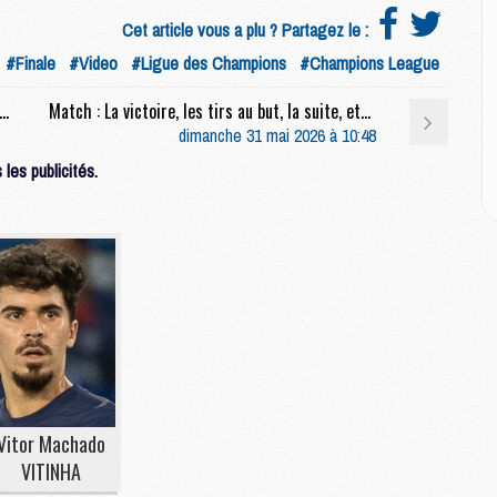
E
Cet article vous a plu ? Partagez le :
#Finale
#Video
#Ligue des Champions
#Champions League
M
M
Le « back to back » réalisé, le PSG vise déjà une 3e étoile
Match : La victoire, les tirs au but, la suite, etc, la conf' complète de Luis Enrique après PSG/Arsenal (1-1, 4-3 t.a.b.)
M
dimanche 31 mai 2026 à 10:48
C
les publicités.
M
M
C
M
M
M
M
Vitor Machado
M
VITINHA
M
C