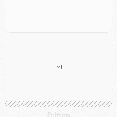
Mercato
- Le PSG officialise un quatrième prêt
Mercato
- Liverpool ne veut pas que Barcola au PSG
Match
- Majorque/PSG, quelle compo pour le premier match de la saison 2026/27 ?
MARDI 04 AOÛT
Europe
- Les chapeaux provisoires de la Ligue des champions 2026/27
Podcast
- Podcast CulturePSG : Akliouche présenté par un fan de Monaco
Club
- Le PSG dévoile sa première collection d'entraînement pour 2026/2027
Discipline
- Un arbitre inattendu, mais porte-bonheur pour Lens/PSG
Match
- Majorque/PSG, sur quelle chaine et à quelle heure regarder le match ?
Mercato
- Le plan du PSG pour Suzuki et Chevalier se précise
Mercato
- L'Ajax refuse la première offre du PSG pour Godts
Mercato
- Le PSG veut accélérer, Ferran Torres temporise
Mercato
- Liverpool encore très loin du compte pour Barcola
LUNDI 03 AOÛT
Match
- Podcast CulturePSG : Mercato (Godts, Suzuki, Akliouche, Barcola, etc)
Mercato
- L'Ajax attend bien plus de 45M pour Mika Godts
Club
- Quatre retours importants dans le groupe du PSG, et un plus discret
Mercato
- Ayari file en Ligue 2