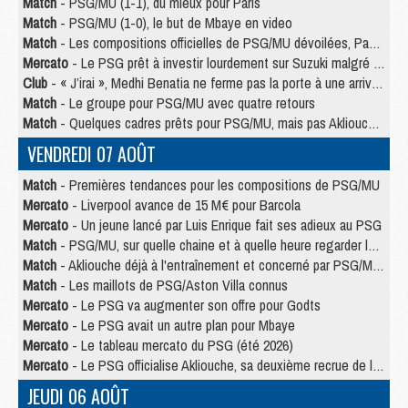
Match
- PSG/MU (1-1), du mieux pour Paris
Match
- PSG/MU (1-0), le but de Mbaye en video
Match
- Les compositions officielles de PSG/MU dévoilées, Pacho titulaire
Mercato
- Le PSG prêt à investir lourdement sur Suzuki malgré Safonov et Chevalier
Club
- « J’irai », Medhi Benatia ne ferme pas la porte à une arrivée au PSG
Match
- Le groupe pour PSG/MU avec quatre retours
Match
- Quelques cadres prêts pour PSG/MU, mais pas Akliouche ?
VENDREDI 07 AOÛT
Match
- Premières tendances pour les compositions de PSG/MU
Mercato
- Liverpool avance de 15 M€ pour Barcola
Mercato
- Un jeune lancé par Luis Enrique fait ses adieux au PSG
Match
- PSG/MU, sur quelle chaine et à quelle heure regarder le match ?
Match
- Akliouche déjà à l'entraînement et concerné par PSG/MU ?
Match
- Les maillots de PSG/Aston Villa connus
Mercato
- Le PSG va augmenter son offre pour Godts
Mercato
- Le PSG avait un autre plan pour Mbaye
Mercato
- Le tableau mercato du PSG (été 2026)
Mercato
- Le PSG officialise Akliouche, sa deuxième recrue de l’été
JEUDI 06 AOÛT