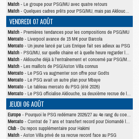
Match
- Le groupe pour PSG/MU avec quatre retours
Match
- Quelques cadres prêts pour PSG/MU, mais pas Akliouche ?
VENDREDI 07 AOÛT
Match
- Premières tendances pour les compositions de PSG/MU
Mercato
- Liverpool avance de 15 M€ pour Barcola
Mercato
- Un jeune lancé par Luis Enrique fait ses adieux au PSG
Match
- PSG/MU, sur quelle chaine et à quelle heure regarder le match ?
Match
- Akliouche déjà à l'entraînement et concerné par PSG/MU ?
Match
- Les maillots de PSG/Aston Villa connus
Mercato
- Le PSG va augmenter son offre pour Godts
Mercato
- Le PSG avait un autre plan pour Mbaye
Mercato
- Le tableau mercato du PSG (été 2026)
Mercato
- Le PSG officialise Akliouche, sa deuxième recrue de l’été
JEUDI 06 AOÛT
Europe
- Pourquoi le PSG redémarre 2026/27 au 4e rang du coefficient UEFA
Mercato
- Contrat de 7 ans et transfert record pour Diomandé loin du PSG
Club
- Du repos supplémentaire pour Hakimi
Match
- Aston Villa privé de sa recrue record face au PSG