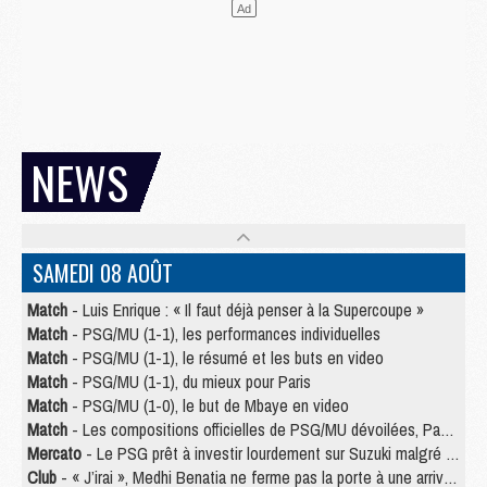
NEWS
SAMEDI 08 AOÛT
Match
- Luis Enrique : « Il faut déjà penser à la Supercoupe »
Match
- PSG/MU (1-1), les performances individuelles
Match
- PSG/MU (1-1), le résumé et les buts en video
Match
- PSG/MU (1-1), du mieux pour Paris
Match
- PSG/MU (1-0), le but de Mbaye en video
Match
- Les compositions officielles de PSG/MU dévoilées, Pacho titulaire
Mercato
- Le PSG prêt à investir lourdement sur Suzuki malgré Safonov et Chevalier
Club
- « J’irai », Medhi Benatia ne ferme pas la porte à une arrivée au PSG