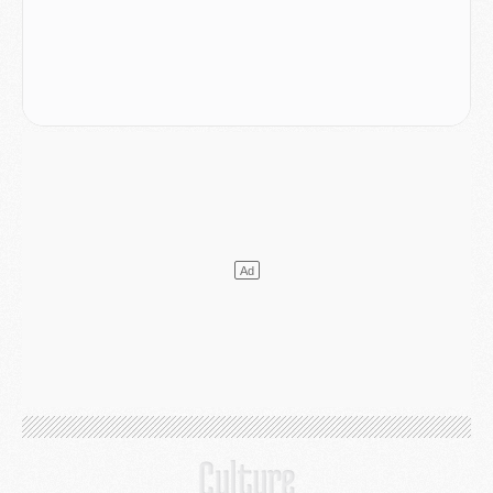
Europe
- Les chapeaux provisoires de la Ligue des champions 2026/27
Podcast
- Podcast CulturePSG : Akliouche présenté par un fan de Monaco
Club
- Le PSG dévoile sa première collection d'entraînement pour 2026/2027
Discipline
- Un arbitre inattendu, mais porte-bonheur pour Lens/PSG
Match
- Majorque/PSG, sur quelle chaine et à quelle heure regarder le match ?
Mercato
- Le plan du PSG pour Suzuki et Chevalier se précise
Mercato
- L'Ajax refuse la première offre du PSG pour Godts
Mercato
- Le PSG veut accélérer, Ferran Torres temporise
Mercato
- Liverpool encore très loin du compte pour Barcola
LUNDI 03 AOÛT
Match
- Podcast CulturePSG : Mercato (Godts, Suzuki, Akliouche, Barcola, etc)
Mercato
- L'Ajax attend bien plus de 45M pour Mika Godts
Club
- Quatre retours importants dans le groupe du PSG, et un plus discret
Mercato
- Ayari file en Ligue 2
Club
- Le PSG s'associe avec un géant de la tech
Mercato
- Vu d'Italie, le transfert de Suzuki au PSG est bien engagé
Mercato
- Ferran Torres ne serait pas à vendre, mais...
Europe
- Gros coup dur pour Aston Villa avant de croiser le PSG