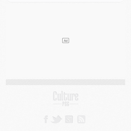
Match
- Majorque/PSG, sur quelle chaine et à quelle heure regarder le match ?
Mercato
- Le plan du PSG pour Suzuki et Chevalier se précise
Mercato
- L'Ajax refuse la première offre du PSG pour Godts
Mercato
- Le PSG veut accélérer, Ferran Torres temporise
Mercato
- Liverpool encore très loin du compte pour Barcola
LUNDI 03 AOÛT
Match
- Podcast CulturePSG : Mercato (Godts, Suzuki, Akliouche, Barcola, etc)
Mercato
- L'Ajax attend bien plus de 45M pour Mika Godts
Club
- Quatre retours importants dans le groupe du PSG, et un plus discret
Mercato
- Ayari file en Ligue 2
Club
- Le PSG s'associe avec un géant de la tech
Mercato
- Vu d'Italie, le transfert de Suzuki au PSG est bien engagé
Mercato
- Ferran Torres ne serait pas à vendre, mais...
Europe
- Gros coup dur pour Aston Villa avant de croiser le PSG
DIMANCHE 02 AOÛT
Mercato
- Le transfert de Kolo Muani à la Juventus est officiel
Mercato
- [MAJ] Le PSG a fait une grosse offre à Parme pour Suzuki
Mercato
- Le PSG a envoyé une première offre pour Mika Godts