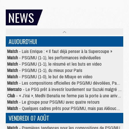
NEWS
AUJOURD'HUI
Match
- Luis Enrique : « Il faut déjà penser à la Supercoupe »
Match
- PSG/MU (1-1), les performances individuelles
Match
- PSG/MU (1-1), le résumé et les buts en video
Match
- PSG/MU (1-1), du mieux pour Paris
Match
- PSG/MU (1-0), le but de Mbaye en video
Match
- Les compositions officielles de PSG/MU dévoilées, Pacho titulaire
Mercato
- Le PSG prêt à investir lourdement sur Suzuki malgré Safonov et Chevalier
Club
- « J’irai », Medhi Benatia ne ferme pas la porte à une arrivée au PSG
Match
- Le groupe pour PSG/MU avec quatre retours
Match
- Quelques cadres prêts pour PSG/MU, mais pas Akliouche ?
VENDREDI 07 AOÛT
Match
- Premières tendances pour les compositions de PSG/MU