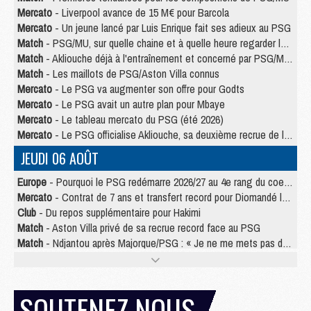
Mercato
- Liverpool avance de 15 M€ pour Barcola
Mercato
- Un jeune lancé par Luis Enrique fait ses adieux au PSG
Match
- PSG/MU, sur quelle chaine et à quelle heure regarder le match ?
Match
- Akliouche déjà à l'entraînement et concerné par PSG/MU ?
Match
- Les maillots de PSG/Aston Villa connus
Mercato
- Le PSG va augmenter son offre pour Godts
Mercato
- Le PSG avait un autre plan pour Mbaye
Mercato
- Le tableau mercato du PSG (été 2026)
Mercato
- Le PSG officialise Akliouche, sa deuxième recrue de l’été
JEUDI 06 AOÛT
Europe
- Pourquoi le PSG redémarre 2026/27 au 4e rang du coefficient UEFA
Mercato
- Contrat de 7 ans et transfert record pour Diomandé loin du PSG
Club
- Du repos supplémentaire pour Hakimi
Match
- Aston Villa privé de sa recrue record face au PSG
Match
- Ndjantou après Majorque/PSG : « Je ne me mets pas de plafond »
Mercato
- La deuxième recrue du PSG arrive
Mercato
- Ferran Torres aurait enfin tranché entre le PSG et le Barça
Match
- Rafel Pol « touché » par l'hommage reçu avant Majorque/PSG
SOUTENEZ NOUS
Match
- Majorque/PSG (3-0), les performances individuelles