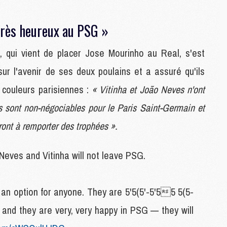
M
 très heureux au PSG »
S
 qui vient de placer Jose Mourinho au Real, s'est
M
C
r l'avenir de ses deux poulains et a assuré qu'ils
M
s couleurs parisiennes :
« Vitinha et João Neves n'ont
C
M
ls sont non-négociables pour le Paris Saint-Germain et
M
eront à remporter des trophées ».
M
ves and Vitinha will not leave PSG.
M
M
M
option for anyone. They are 5'5(5'-5'55 5(5-
M
M
d they are very, very happy in PSG — they will
M