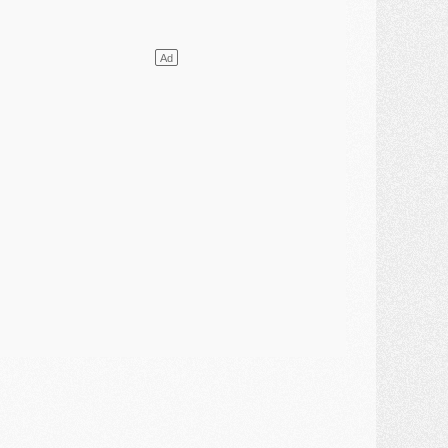
ercato
- L'étonnante piste Suzuki confirmée et onéreuse
JEUDI 30 JUILLET
élections
- Ancelotti fait le ménage au Brésil mais veut garder Marquinhos
ercato
- Le statu quo du milieu du PSG se précise
lub
- Le PSG plutôt que la FIFA pour Al-Khelaïfi, poussé par l'UEFA ?
ercato
- Le PSG presserait Ferran Torres de se décider, deux pistes de secours
lub
- Déguisements, shopping, double scouting, Luis Campos dévoile ses méthodes
ercato
- Kroupi retiré du mercato
ercato
- Enfin une avancée dans le transfert d'Akliouche
MERCREDI 29 JUILLET
ercato
- Ferran Torres priorité du PSG, mais ouvert à tout
ercato
- Première offre de Liverpool en approche pour Barcola
ercato
- Le montant du transfert de Kolo Muani se précise, la formule aussi
ercato
- Kolo Muani attendu en Italie, son transfert débloqué
ercato
- Monaco a encore repoussé une offre du PSG pour Akliouche
ercato
- Liverpool presque d'accord avec Barcola, le PSG pas du tout
ercato
- Moment décisif pour le transfert de Kolo Muani