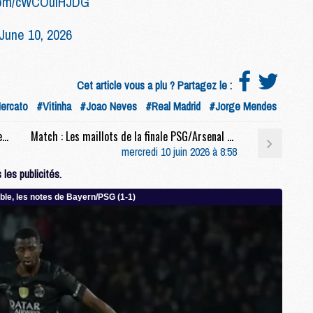
r.com/cWCOulHJDG
M
June 10, 2026
C
M
M
Cet article vous a plu ? Partagez le :
F
C
ercato
#Vitinha
#Joao Neves
#Real Madrid
#Jorge Mendes
M
Rés. sociaux : « Prêt à partir », la surprenante story de plusieurs jeunes du PSG
Match : Les maillots de la finale PSG/Arsenal vendus aux enchères
mercredi 10 juin 2026 à 8:58
P
les publicités.
M
C
R
M
M
C
M