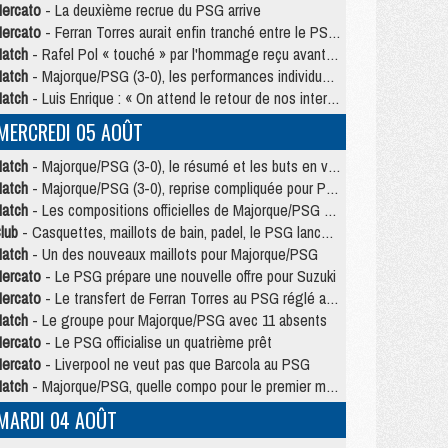
ercato
- La deuxième recrue du PSG arrive
ercato
- Ferran Torres aurait enfin tranché entre le PSG et le Barça
atch
- Rafel Pol « touché » par l'hommage reçu avant Majorque/PSG
atch
- Majorque/PSG (3-0), les performances individuelles
atch
- Luis Enrique : « On attend le retour de nos internationaux »
MERCREDI 05 AOÛT
atch
- Majorque/PSG (3-0), le résumé et les buts en video
atch
- Majorque/PSG (3-0), reprise compliquée pour Paris
atch
- Les compositions officielles de Majorque/PSG avec Kvara et de nombreux jeunes
lub
- Casquettes, maillots de bain, padel, le PSG lance sa collection été
atch
- Un des nouveaux maillots pour Majorque/PSG
ercato
- Le PSG prépare une nouvelle offre pour Suzuki
ercato
- Le transfert de Ferran Torres au PSG réglé avant le 12 août ?
atch
- Le groupe pour Majorque/PSG avec 11 absents
ercato
- Le PSG officialise un quatrième prêt
ercato
- Liverpool ne veut pas que Barcola au PSG
atch
- Majorque/PSG, quelle compo pour le premier match de la saison 2026/27 ?
MARDI 04 AOÛT