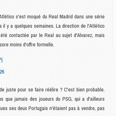
M
Atlético s'est moqué du Real Madrid dans une série
M
M
a il y a quelques semaines. La direction de l'Atlético
C
n été contactée par le Real au sujet d'Alvarez, mais
M
ncore moins d'offre formelle.
M
C
Pj
M
M
26
M
M
de juste pour se faire réélire ? C'est bien probable.
us que jamais des joueurs du PSG, qui a d'ailleurs
M
M
ques ses deux Portugais n'étaient pas à vendre, pas
C
C