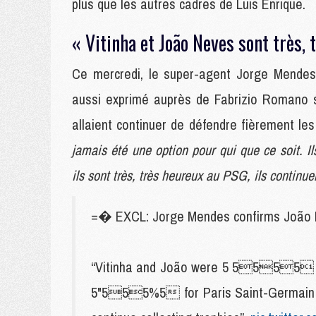
plus que les autres cadres de Luis Enrique.
« Vitinha et João Neves sont très,
Ce mercredi, le super-agent Jorge Mendes,
aussi exprimé auprès de Fabrizio Romano su
allaient continuer de défendre fièrement le
jamais été une option pour qui que ce soit. I
ils sont très, très heureux au PSG, ils continu
=� EXCL: Jorge Mendes confirms João Ne
“Vitinha and João were 5 5555 an 
5"555%5 for Paris Saint-Germain an