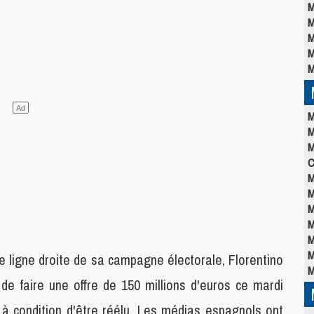
M
M
M
M
M
M
M
M
C
M
M
M
M
M
M
ère ligne droite de sa campagne électorale, Florentino
M
de faire une offre de 150 millions d'euros ce mardi
à condition d'être réélu. Les médias espagnols ont