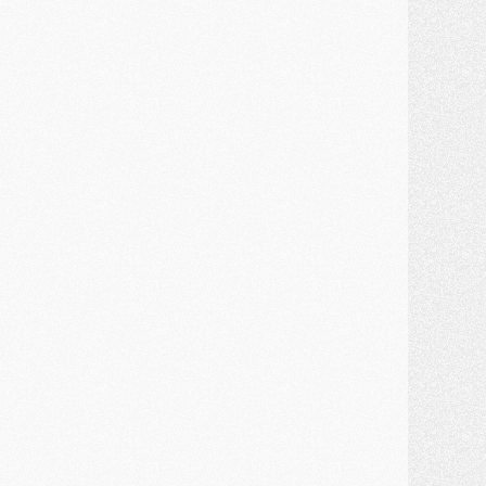
MARDI 28 JUILLET
ercato
- Des intermédiaires ont tenté de relancer Diomande au PSG
lub
- Au moins neuf jeunes conviés à l'entraînement des pros
ercato
- Une partie du communiqué du PSG sur Diomande expliquée
ercato
- Barcola futur plus gros transfert de l'été ?
ormation
- Retour sur la saison des U17 du PSG en 7 chiffres clés
lub
- Le PSG connaît ses premiers matches de septembre
ercato
- Un troisième prêt bouclé par le PSG
LUNDI 27 JUILLET
odcast
- Podcast CulturePSG à 22h : Mercato (Barcola, Diomande, etc)
ercato
- La prolongation de Dembélé au PSG dans la dernière ligne droite
lub
- Le PSG a fait sa reprise avec... 9 joueurs
és. sociaux
- Les Portugais du PSG réunis pendant leurs vacances
ercato
- Le PSG avance sur la piste Suzuki
ercato
- Après Digne, un autre défenseur en approche au PSG ?
lub
- Une petite quinzaine de joueurs attendus pour la reprise de l'entraînement du PSG
DIMANCHE 26 JUILLET
ercato
- Le PSG lâche Diomande et tacle des demandes « totalement disproportionnés »