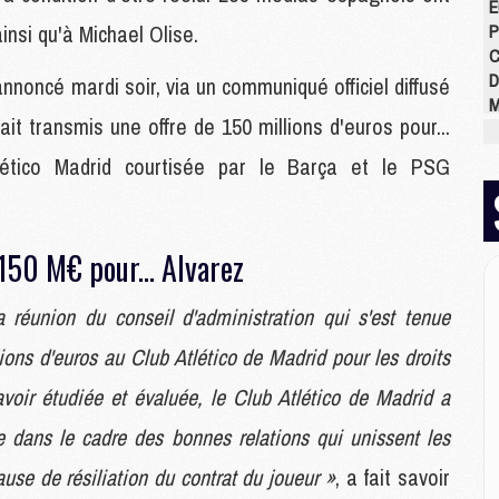
E
nsi qu'à Michael Olise.
P
C
D
nnoncé mardi soir, via un communiqué officiel diffusé
M
it transmis une offre de 150 millions d'euros pour...
M
M
tlético Madrid courtisée par le Barça et le PSG
M
M
M
 150 M€ pour... Alvarez
M
 réunion du conseil d'administration qui s'est tenue
M
C
lions d'euros au Club Atlético de Madrid pour les droits
M
'avoir étudiée et évaluée, le Club Atlético de Madrid a
C
M
te dans le cadre des bonnes relations qui unissent les
M
ause de résiliation du contrat du joueur »
, a fait savoir
E