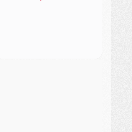
DIMANCHE 02 AOÛT
ercato
- Le transfert de Kolo Muani à la Juventus est officiel
ercato
- [MAJ] Le PSG a fait une grosse offre à Parme pour Suzuki
ercato
- Le PSG a envoyé une première offre pour Mika Godts
lub
- Après Pacho, d'autres retours en vue
ercato
- Changement de dernière minute pour Kolo Muani
SAMEDI 01 AOÛT
ercato
- L'agent de Mika Godts confirme un accord avec le PSG
lub
- Quels numéros de maillot pour Akliouche et Digne au PSG ?
atch
- Un hommage prévu lors de Brest/PSG
ercato
- Le PSG et le Barça ont rendez-vous pour Ferran Torres
ercato
- Guéla Doué dans les listes du PSG
ercato
- Le transfert de Mika Godts au PSG en bonne voie
VENDREDI 31 JUILLET
atch
- Un diffuseur annoncé pour les deux premiers matchs amicaux du PSG
ercato
- Le transfert d'Akliouche au PSG bouclé, le montant se précise
lub
- Un retour majeur dans le groupe du PSG
lub
- [MAJ] Ndjantou et deux jeunes du PSG annoncés dans un tournoi U21