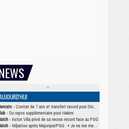
NEWS
AUJOURD'HUI
ercato
- Contrat de 7 ans et transfert record pour Diomandé loin du PSG
lub
- Du repos supplémentaire pour Hakimi
atch
- Aston Villa privé de sa recrue record face au PSG
atch
- Ndjantou après Majorque/PSG : « Je ne me mets pas de plafond »