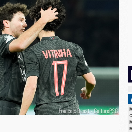
M
C
M
M