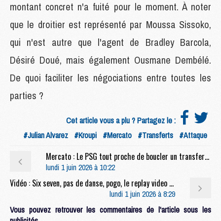
montant concret n'a fuité pour le moment. À noter
que le droitier est représenté par Moussa Sissoko,
qui n'est autre que l'agent de Bradley Barcola,
Désiré Doué, mais également Ousmane Dembélé.
De quoi faciliter les négociations entre toutes les
parties ?
Cet article vous a plu ? Partagez le :
#Julian Alvarez
#Kroupi
#Mercato
#Transferts
#Attaque
Mercato : Le PSG tout proche de boucler un transfert à 25 M€ ?
lundi 1 juin 2026 à 10:22
Vidéo : Six seven, pas de danse, pogo, le replay video des célébrations du PSG au Parc des Princes
lundi 1 juin 2026 à 8:29
Vous pouvez retrouver les commentaires de l'article sous les
publicités.