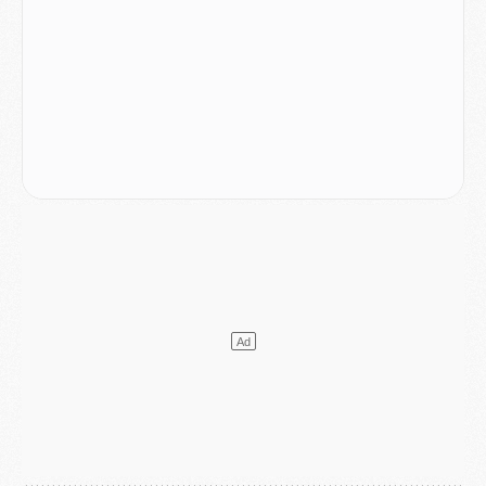
Mercato
- Liverpool ne veut pas que Barcola au PSG
Match
- Majorque/PSG, quelle compo pour le premier match de la saison 2026/27 ?
MARDI 04 AOÛT
Europe
- Les chapeaux provisoires de la Ligue des champions 2026/27
Podcast
- Podcast CulturePSG : Akliouche présenté par un fan de Monaco
Club
- Le PSG dévoile sa première collection d'entraînement pour 2026/2027
Discipline
- Un arbitre inattendu, mais porte-bonheur pour Lens/PSG
Match
- Majorque/PSG, sur quelle chaine et à quelle heure regarder le match ?
Mercato
- Le plan du PSG pour Suzuki et Chevalier se précise
Mercato
- L'Ajax refuse la première offre du PSG pour Godts
Mercato
- Le PSG veut accélérer, Ferran Torres temporise
Mercato
- Liverpool encore très loin du compte pour Barcola
LUNDI 03 AOÛT
Match
- Podcast CulturePSG : Mercato (Godts, Suzuki, Akliouche, Barcola, etc)
Mercato
- L'Ajax attend bien plus de 45M pour Mika Godts
Club
- Quatre retours importants dans le groupe du PSG, et un plus discret
Mercato
- Ayari file en Ligue 2
Club
- Le PSG s'associe avec un géant de la tech