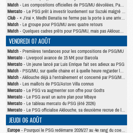
Match
- Les compositions officielles de PSG/MU dévoilées, Pacho titulaire
Mercato
- Le PSG prêt à investir lourdement sur Suzuki malgré Safonov et Chevalier
Club
- « J’irai », Medhi Benatia ne ferme pas la porte à une arrivée au PSG
Match
- Le groupe pour PSG/MU avec quatre retours
Match
- Quelques cadres prêts pour PSG/MU, mais pas Akliouche ?
VENDREDI 07 AOÛT
Match
- Premières tendances pour les compositions de PSG/MU
Mercato
- Liverpool avance de 15 M€ pour Barcola
Mercato
- Un jeune lancé par Luis Enrique fait ses adieux au PSG
Match
- PSG/MU, sur quelle chaine et à quelle heure regarder le match ?
Match
- Akliouche déjà à l'entraînement et concerné par PSG/MU ?
Match
- Les maillots de PSG/Aston Villa connus
Mercato
- Le PSG va augmenter son offre pour Godts
Mercato
- Le PSG avait un autre plan pour Mbaye
Mercato
- Le tableau mercato du PSG (été 2026)
Mercato
- Le PSG officialise Akliouche, sa deuxième recrue de l’été
JEUDI 06 AOÛT
Europe
- Pourquoi le PSG redémarre 2026/27 au 4e rang du coefficient UEFA