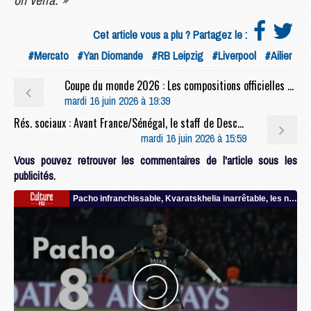
Cet article vous a plu ? Partagez le :
#Mercato
#Yan Diomande
#RB Leipzig
#Liverpool
#Ailier
Coupe du monde 2026 : Les compositions officielles de France/Sénégal avec 2 joueurs du PSG
mardi 16 juin 2026 à 19:39
Rés. sociaux : Avant France/Sénégal, le staff de Deschamps s'inspire de Luis Enrique
mardi 16 juin 2026 à 15:59
Vous pouvez retrouver les commentaires de l'article sous les
publicités.