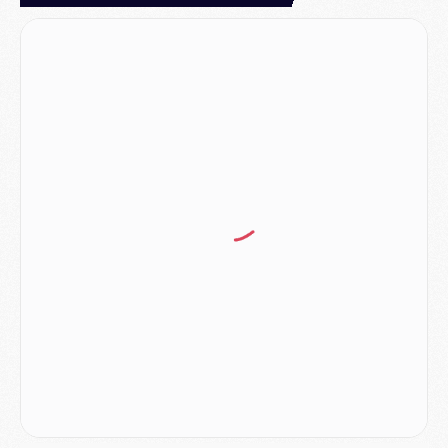
Mercato
- Liverpool encore très loin du compte pour Barcola
LUNDI 03 AOÛT
Match
- Podcast CulturePSG : Mercato (Godts, Suzuki, Akliouche, Barcola, etc)
Mercato
- L'Ajax attend bien plus de 45M pour Mika Godts
Club
- Quatre retours importants dans le groupe du PSG, et un plus discret
Mercato
- Ayari file en Ligue 2
Club
- Le PSG s'associe avec un géant de la tech
Mercato
- Vu d'Italie, le transfert de Suzuki au PSG est bien engagé
Mercato
- Ferran Torres ne serait pas à vendre, mais...
Europe
- Gros coup dur pour Aston Villa avant de croiser le PSG
DIMANCHE 02 AOÛT
Mercato
- Le transfert de Kolo Muani à la Juventus est officiel
Mercato
- [MAJ] Le PSG a fait une grosse offre à Parme pour Suzuki
Mercato
- Le PSG a envoyé une première offre pour Mika Godts
Club
- Après Pacho, d'autres retours en vue
Mercato
- Changement de dernière minute pour Kolo Muani
SAMEDI 01 AOÛT