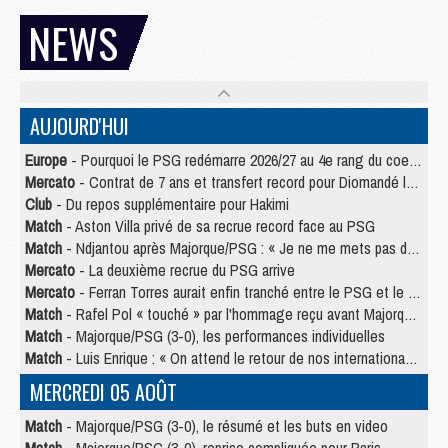
NEWS
AUJOURD'HUI
Europe
- Pourquoi le PSG redémarre 2026/27 au 4e rang du coefficient UEFA
Mercato
- Contrat de 7 ans et transfert record pour Diomandé loin du PSG
Club
- Du repos supplémentaire pour Hakimi
Match
- Aston Villa privé de sa recrue record face au PSG
Match
- Ndjantou après Majorque/PSG : « Je ne me mets pas de plafond »
Mercato
- La deuxième recrue du PSG arrive
Mercato
- Ferran Torres aurait enfin tranché entre le PSG et le Barça
Match
- Rafel Pol « touché » par l'hommage reçu avant Majorque/PSG
Match
- Majorque/PSG (3-0), les performances individuelles
Match
- Luis Enrique : « On attend le retour de nos internationaux »
MERCREDI 05 AOÛT
Match
- Majorque/PSG (3-0), le résumé et les buts en video