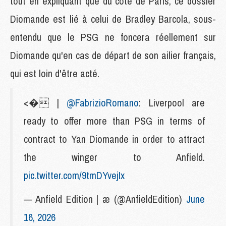
tout en expliquant que du côté de Paris, ce dossier
Diomande est lié à celui de Bradley Barcola, sous-
entendu que le PSG ne foncera réellement sur
Diomande qu'en cas de départ de son ailier français,
qui est loin d'être acté.
<� |
@FabrizioRomano
: Liverpool are
ready to offer more than PSG in terms of
contract to Yan Diomande in order to attract
the winger to Anfield.
pic.twitter.com/9tmDYvejIx
— Anfield Edition | æ (@AnfieldEdition)
June
16, 2026