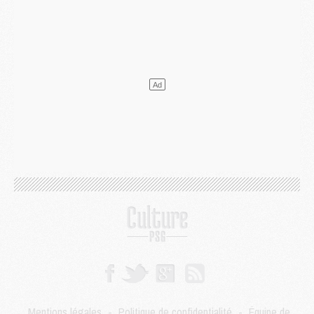
Mercato
- L'agent de Mika Godts confirme un accord avec le PSG
Club
- Quels numéros de maillot pour Akliouche et Digne au PSG ?
Match
- Un hommage prévu lors de Brest/PSG
Mercato
- Le PSG et le Barça ont rendez-vous pour Ferran Torres
Mercato
- Guéla Doué dans les listes du PSG
Mercato
- Le transfert de Mika Godts au PSG en bonne voie
VENDREDI 31 JUILLET
Match
- Un diffuseur annoncé pour les deux premiers matchs amicaux du PSG
Mercato
- Le transfert d'Akliouche au PSG bouclé, le montant se précise
Club
- Un retour majeur dans le groupe du PSG
Club
- [MAJ] Ndjantou et deux jeunes du PSG annoncés dans un tournoi U21
Mercato
- L'étonnante piste Suzuki confirmée et onéreuse
JEUDI 30 JUILLET
Sélections
- Ancelotti fait le ménage au Brésil mais veut garder Marquinhos
Mercato
- Le statu quo du milieu du PSG se précise
Club
- Le PSG plutôt que la FIFA pour Al-Khelaïfi, poussé par l'UEFA ?
Mercato
- Le PSG presserait Ferran Torres de se décider, deux pistes de secours
Club
- Déguisements, shopping, double scouting, Luis Campos dévoile ses méthodes
Mentions légales
-
Politique de confidentialité
-
Équipe de