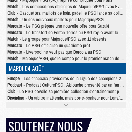
Match
- Majorque/PSG (3-0), reprise compliquée pour Paris
Match
- Les compositions officielles de Majorque/PSG avec Kvara et de nombreux jeunes
Club
- Casquettes, maillots de bain, padel, le PSG lance sa collection été
Match
- Un des nouveaux maillots pour Majorque/PSG
Mercato
- Le PSG prépare une nouvelle offre pour Suzuki
Mercato
- Le transfert de Ferran Torres au PSG réglé avant le 12 août ?
Match
- Le groupe pour Majorque/PSG avec 11 absents
Mercato
- Le PSG officialise un quatrième prêt
Mercato
- Liverpool ne veut pas que Barcola au PSG
Match
- Majorque/PSG, quelle compo pour le premier match de la saison 2026/27 ?
MARDI 04 AOÛT
Europe
- Les chapeaux provisoires de la Ligue des champions 2026/27
Podcast
- Podcast CulturePSG : Akliouche présenté par un fan de Monaco
Club
- Le PSG dévoile sa première collection d'entraînement pour 2026/2027
Discipline
- Un arbitre inattendu, mais porte-bonheur pour Lens/PSG
Match
- Majorque/PSG, sur quelle chaine et à quelle heure regarder le match ?
Mercato
- Le plan du PSG pour Suzuki et Chevalier se précise
Mercato
- Le tableau mercato du PSG (été 2026)
SOUTENEZ NOUS
Mercato
- L'Ajax refuse la première offre du PSG pour Godts
Mercato
- Le PSG veut accélérer, Ferran Torres temporise