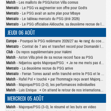
Match
- Les maillots de PSG/Aston Villa connus
Mercato
- Le PSG va augmenter son offre pour Godts
Mercato
- Le PSG avait un autre plan pour Mbaye
Mercato
- Le tableau mercato du PSG (été 2026)
Mercato
- Le PSG officialise Akliouche, sa deuxième recrue de l’été
JEUDI 06 AOÛT
Europe
- Pourquoi le PSG redémarre 2026/27 au 4e rang du coefficient UEFA
Mercato
- Contrat de 7 ans et transfert record pour Diomandé loin du PSG
Club
- Du repos supplémentaire pour Hakimi
Match
- Aston Villa privé de sa recrue record face au PSG
Match
- Ndjantou après Majorque/PSG : « Je ne me mets pas de plafond »
Mercato
- La deuxième recrue du PSG arrive
Mercato
- Ferran Torres aurait enfin tranché entre le PSG et le Barça
Match
- Rafel Pol « touché » par l'hommage reçu avant Majorque/PSG
Match
- Majorque/PSG (3-0), les performances individuelles
Match
- Luis Enrique : « On attend le retour de nos internationaux »
MERCREDI 05 AOÛT
Match
- Majorque/PSG (3-0), le résumé et les buts en video