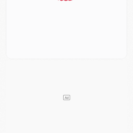
LUNDI 03 AOÛT
Match
- Podcast CulturePSG : Mercato (Godts, Suzuki, Akliouche, Barcola, etc)
Mercato
- L'Ajax attend bien plus de 45M pour Mika Godts
Club
- Quatre retours importants dans le groupe du PSG, et un plus discret
Mercato
- Ayari file en Ligue 2
Club
- Le PSG s'associe avec un géant de la tech
Mercato
- Vu d'Italie, le transfert de Suzuki au PSG est bien engagé
Mercato
- Ferran Torres ne serait pas à vendre, mais...
Europe
- Gros coup dur pour Aston Villa avant de croiser le PSG
DIMANCHE 02 AOÛT
Mercato
- Le transfert de Kolo Muani à la Juventus est officiel
Mercato
- [MAJ] Le PSG a fait une grosse offre à Parme pour Suzuki
Mercato
- Le PSG a envoyé une première offre pour Mika Godts
Club
- Après Pacho, d'autres retours en vue
Mercato
- Changement de dernière minute pour Kolo Muani
SAMEDI 01 AOÛT
Mercato
- L'agent de Mika Godts confirme un accord avec le PSG