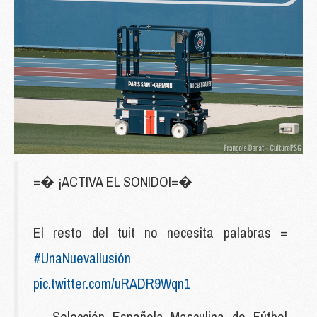
=� ¡ACTIVA EL SONIDO!=�
El resto del tuit no necesita palabras =
#UnaNuevaIlusión
pic.twitter.com/uRADR9Wqn1
— Selección Española Masculina de Fútbol