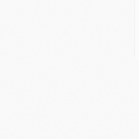
M
M
M
M
C
M
C
M
M
E
M
M
M
C
M