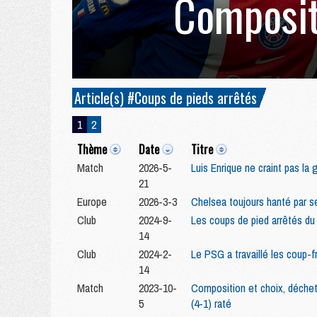
Composit
Article(s) #Coups de pieds arrêtés
1
2
Thème
Date
Titre
Match
2026-5-
Luis Enrique ne craint pas la 
21
Europe
2026-3-3
Chelsea toujours hanté par s
Club
2024-9-
Les coups de pied arrêtés du 
14
Club
2024-2-
Le PSG a travaillé les coup-f
14
Match
2023-10-
Composition et choix, déchet 
5
(4-1) raté