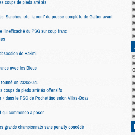
les coups de pieds arrêtés
M
M
M
s, Sanches, etc, la conf' de presse complète de Galtier avant
M
M
 l’inefficacité du PSG sur coup franc
M
ies
 obsession de Hakimi
E
M
rancs avec les Bleus
C
M
tourné en 2020/2021
M
M
s coups de pieds arrêtés offensifs
M
e » dans le PSG de Pochettino selon Villas-Boas
M
M
if qui commence à peser
M
es grands championnats sans penalty concédé