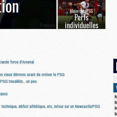
ion
Majorque/PSG
Perfs
individuelles
grande force d'Arsenal
es vieux démons avant de croiser le PSG
PSG travaillés... un peu
rancs
M
M
technique, déficit athlétique, etc, retour sur un Newcastle/PSG
M
M