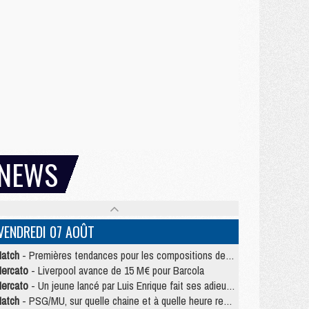
NEWS
VENDREDI 07 AOÛT
atch
- Premières tendances pour les compositions de PSG/MU
ercato
- Liverpool avance de 15 M€ pour Barcola
ercato
- Un jeune lancé par Luis Enrique fait ses adieux au PSG
atch
- PSG/MU, sur quelle chaine et à quelle heure regarder le match ?