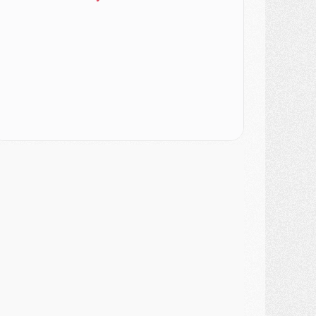
ercato
- Le PSG veut accélérer, Ferran Torres temporise
ercato
- Liverpool encore très loin du compte pour Barcola
LUNDI 03 AOÛT
atch
- Podcast CulturePSG : Mercato (Godts, Suzuki, Akliouche, Barcola, etc)
ercato
- L'Ajax attend bien plus de 45M pour Mika Godts
lub
- Quatre retours importants dans le groupe du PSG, et un plus discret
ercato
- Ayari file en Ligue 2
lub
- Le PSG s'associe avec un géant de la tech
ercato
- Vu d'Italie, le transfert de Suzuki au PSG est bien engagé
ercato
- Ferran Torres ne serait pas à vendre, mais...
urope
- Gros coup dur pour Aston Villa avant de croiser le PSG
DIMANCHE 02 AOÛT
ercato
- Le transfert de Kolo Muani à la Juventus est officiel
ercato
- [MAJ] Le PSG a fait une grosse offre à Parme pour Suzuki
ercato
- Le PSG a envoyé une première offre pour Mika Godts
lub
- Après Pacho, d'autres retours en vue
ercato
- Changement de dernière minute pour Kolo Muani
SAMEDI 01 AOÛT