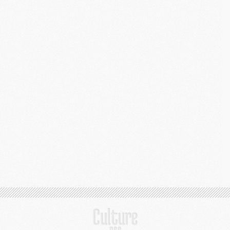
M
C
M
M
M
M
M
M
C
C
M
S
M
C
M
C