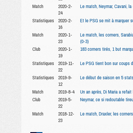
Match
2020-2-
Le match, Neymar, Cavani, la
24
Statistiques
2020-2-
Et le PSG se mit à marquer s
16
Match
2020-1-
Le match, les corners, Sarabi
23
(0-3)
Club
2020-1-
183 corners tirés, 1 but marq
19
Statistiques
2019-11-
Le PSG tient bon sur coups d
22
Statistiques
2019-9-
Le début de saison en 5 stats
12
Match
2019-8-4
Un an après, Di Maria a refai
Club
2019-5-
Neymar, ce si redoutable tire
22
Match
2018-12-
Le match, Draxler, les corners
23