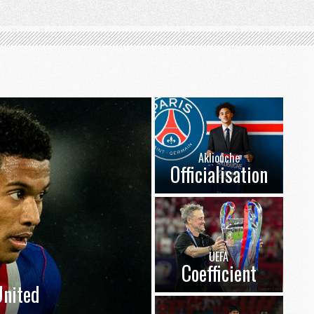
Akliouche
Officialisation
UEFA
Coefficient
nited