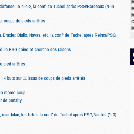
M
 défense, le 4-4-2, la conf' de Tuchel après PSG/Bordeaux (4-3)
M
M
ur coups de pieds arrêtés
C
M
M
a, Draxler, Diallo, Navas, etc, la conf' de Tuchel après Reims/PSG
M
M
ué, le PSG peine et cherche des raisons
M
M
e pied arrêtés
M
 : 4 buts sur 11 issus de coups de pieds arrêtés
E
t le même coup
P
ur de penalty
C
D
M
, mini-bilan, les fêtes, la conf' de Tuchel après PSG/Nantes (1-0)
M
M