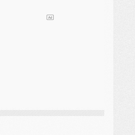
ercato
- L'agent de Mika Godts confirme un accord avec le PSG
lub
- Quels numéros de maillot pour Akliouche et Digne au PSG ?
atch
- Un hommage prévu lors de Brest/PSG
ercato
- Le PSG et le Barça ont rendez-vous pour Ferran Torres
ercato
- Guéla Doué dans les listes du PSG
ercato
- Le transfert de Mika Godts au PSG en bonne voie
VENDREDI 31 JUILLET
atch
- Un diffuseur annoncé pour les deux premiers matchs amicaux du PSG
ercato
- Le transfert d'Akliouche au PSG bouclé, le montant se précise
lub
- Un retour majeur dans le groupe du PSG
lub
- [MAJ] Ndjantou et deux jeunes du PSG annoncés dans un tournoi U21
ercato
- L'étonnante piste Suzuki confirmée et onéreuse
JEUDI 30 JUILLET
élections
- Ancelotti fait le ménage au Brésil mais veut garder Marquinhos
ercato
- Le statu quo du milieu du PSG se précise
lub
- Le PSG plutôt que la FIFA pour Al-Khelaïfi, poussé par l'UEFA ?
ercato
- Le PSG presserait Ferran Torres de se décider, deux pistes de secours
lub
- Déguisements, shopping, double scouting, Luis Campos dévoile ses méthodes