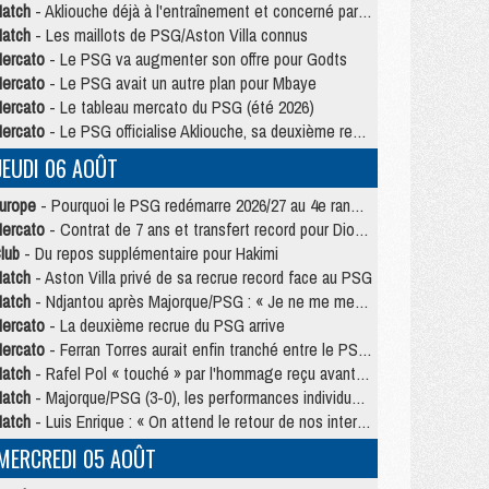
atch
- Akliouche déjà à l'entraînement et concerné par PSG/MU ?
atch
- Les maillots de PSG/Aston Villa connus
ercato
- Le PSG va augmenter son offre pour Godts
ercato
- Le PSG avait un autre plan pour Mbaye
ercato
- Le tableau mercato du PSG (été 2026)
ercato
- Le PSG officialise Akliouche, sa deuxième recrue de l’été
JEUDI 06 AOÛT
urope
- Pourquoi le PSG redémarre 2026/27 au 4e rang du coefficient UEFA
ercato
- Contrat de 7 ans et transfert record pour Diomandé loin du PSG
lub
- Du repos supplémentaire pour Hakimi
atch
- Aston Villa privé de sa recrue record face au PSG
atch
- Ndjantou après Majorque/PSG : « Je ne me mets pas de plafond »
ercato
- La deuxième recrue du PSG arrive
ercato
- Ferran Torres aurait enfin tranché entre le PSG et le Barça
atch
- Rafel Pol « touché » par l'hommage reçu avant Majorque/PSG
atch
- Majorque/PSG (3-0), les performances individuelles
atch
- Luis Enrique : « On attend le retour de nos internationaux »
MERCREDI 05 AOÛT