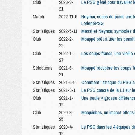
Club
2023-9-
Le PSG gêné pour travailler 
21
Match
2022-11-5
Neymar, coups de pieds arrêté
Lorient/PSG
Statistiques
2022-5-11
Messi et Neymar, symboles de
Club
2022-2-
Mbappé prêt à tirer les penalt
22
Club
2022-1-
Les coups francs, une vieille
27
Sélections
2021-6-
Mbappé récupère les coups f
21
Statistiques
2021-6-8
Comment l'attaque du PSG a 
Statistiques
2021-3-1
Le PSG cancre de la L1 sur le
Club
2021-1-
Une seule « grosse différenc
12
Club
2020-9-
Marquinhos, un impact offens
25
Statistiques
2020-4-
Le PSG dans les 4 équipes d
12