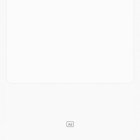
Match
- Majorque/PSG, sur quelle chaine et à quelle heure regarder le match ?
Mercato
- Le plan du PSG pour Suzuki et Chevalier se précise
Mercato
- L'Ajax refuse la première offre du PSG pour Godts
Mercato
- Le PSG veut accélérer, Ferran Torres temporise
Mercato
- Liverpool encore très loin du compte pour Barcola
LUNDI 03 AOÛT
Match
- Podcast CulturePSG : Mercato (Godts, Suzuki, Akliouche, Barcola, etc)
Mercato
- L'Ajax attend bien plus de 45M pour Mika Godts
Club
- Quatre retours importants dans le groupe du PSG, et un plus discret
Mercato
- Ayari file en Ligue 2
Club
- Le PSG s'associe avec un géant de la tech
Mercato
- Vu d'Italie, le transfert de Suzuki au PSG est bien engagé
Mercato
- Ferran Torres ne serait pas à vendre, mais...
Europe
- Gros coup dur pour Aston Villa avant de croiser le PSG
DIMANCHE 02 AOÛT
Mercato
- Le transfert de Kolo Muani à la Juventus est officiel
Mercato
- [MAJ] Le PSG a fait une grosse offre à Parme pour Suzuki
Mercato
- Le PSG a envoyé une première offre pour Mika Godts
Club
- Après Pacho, d'autres retours en vue