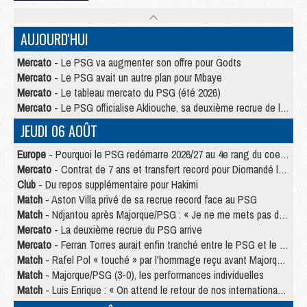
AUJOURD'HUI
Mercato
- Le PSG va augmenter son offre pour Godts
Mercato
- Le PSG avait un autre plan pour Mbaye
Mercato
- Le tableau mercato du PSG (été 2026)
Mercato
- Le PSG officialise Akliouche, sa deuxième recrue de l’été
JEUDI 06 AOÛT
Europe
- Pourquoi le PSG redémarre 2026/27 au 4e rang du coefficient UEFA
Mercato
- Contrat de 7 ans et transfert record pour Diomandé loin du PSG
Club
- Du repos supplémentaire pour Hakimi
Match
- Aston Villa privé de sa recrue record face au PSG
Match
- Ndjantou après Majorque/PSG : « Je ne me mets pas de plafond »
Mercato
- La deuxième recrue du PSG arrive
Mercato
- Ferran Torres aurait enfin tranché entre le PSG et le Barça
Match
- Rafel Pol « touché » par l'hommage reçu avant Majorque/PSG
Match
- Majorque/PSG (3-0), les performances individuelles
Match
- Luis Enrique : « On attend le retour de nos internationaux »