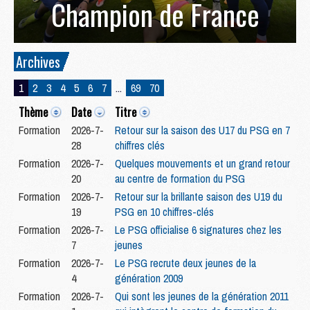
Champion de France
Archives
1
2
3
4
5
6
7
...
69
70
Thème
Date
Titre
Formation
2026-7-
Retour sur la saison des U17 du PSG en 7
28
chiffres clés
Formation
2026-7-
Quelques mouvements et un grand retour
20
au centre de formation du PSG
Formation
2026-7-
Retour sur la brillante saison des U19 du
19
PSG en 10 chiffres-clés
Formation
2026-7-
Le PSG officialise 6 signatures chez les
7
jeunes
Formation
2026-7-
Le PSG recrute deux jeunes de la
4
génération 2009
Formation
2026-7-
Qui sont les jeunes de la génération 2011