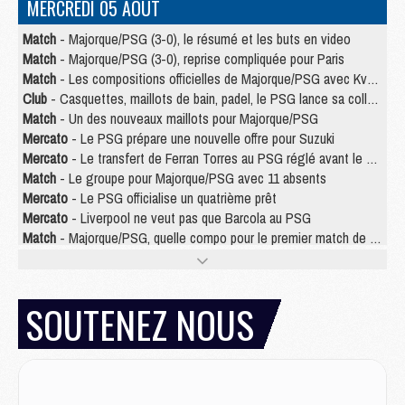
MERCREDI 05 AOÛT
Match
- Majorque/PSG (3-0), le résumé et les buts en video
Match
- Majorque/PSG (3-0), reprise compliquée pour Paris
Match
- Les compositions officielles de Majorque/PSG avec Kvara et de nombreux jeunes
Club
- Casquettes, maillots de bain, padel, le PSG lance sa collection été
Match
- Un des nouveaux maillots pour Majorque/PSG
Mercato
- Le PSG prépare une nouvelle offre pour Suzuki
Mercato
- Le transfert de Ferran Torres au PSG réglé avant le 12 août ?
Match
- Le groupe pour Majorque/PSG avec 11 absents
Mercato
- Le PSG officialise un quatrième prêt
Mercato
- Liverpool ne veut pas que Barcola au PSG
Match
- Majorque/PSG, quelle compo pour le premier match de la saison 2026/27 ?
MARDI 04 AOÛT
Europe
- Les chapeaux provisoires de la Ligue des champions 2026/27
SOUTENEZ NOUS
Podcast
- Podcast CulturePSG : Akliouche présenté par un fan de Monaco
Club
- Le PSG dévoile sa première collection d'entraînement pour 2026/2027
Discipline
- Un arbitre inattendu, mais porte-bonheur pour Lens/PSG
Match
- Majorque/PSG, sur quelle chaine et à quelle heure regarder le match ?
Mercato
- Le plan du PSG pour Suzuki et Chevalier se précise