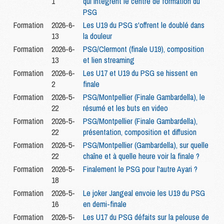
1
qui intègrent le centre de formation du
PSG
Formation
2026-6-
Les U19 du PSG s'offrent le doublé dans
13
la douleur
Formation
2026-6-
PSG/Clermont (finale U19), composition
13
et lien streaming
Formation
2026-6-
Les U17 et U19 du PSG se hissent en
2
finale
Formation
2026-5-
PSG/Montpellier (Finale Gambardella), le
22
résumé et les buts en video
Formation
2026-5-
PSG/Montpellier (Finale Gambardella),
22
présentation, composition et diffusion
Formation
2026-5-
PSG/Montpellier (Gambardella), sur quelle
22
chaîne et à quelle heure voir la finale ?
Formation
2026-5-
Finalement le PSG pour l'autre Ayari ?
18
Formation
2026-5-
Le joker Jangeal envoie les U19 du PSG
16
en demi-finale
Formation
2026-5-
Les U17 du PSG défaits sur la pelouse de