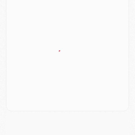
Mercato
- L'Ajax refuse la première offre du PSG pour Godts
Mercato
- Le PSG veut accélérer, Ferran Torres temporise
Mercato
- Liverpool encore très loin du compte pour Barcola
LUNDI 03 AOÛT
Match
- Podcast CulturePSG : Mercato (Godts, Suzuki, Akliouche, Barcola, etc)
Mercato
- L'Ajax attend bien plus de 45M pour Mika Godts
Club
- Quatre retours importants dans le groupe du PSG, et un plus discret
Mercato
- Ayari file en Ligue 2
Club
- Le PSG s'associe avec un géant de la tech
Mercato
- Vu d'Italie, le transfert de Suzuki au PSG est bien engagé
Mercato
- Ferran Torres ne serait pas à vendre, mais...
Europe
- Gros coup dur pour Aston Villa avant de croiser le PSG
DIMANCHE 02 AOÛT
Mercato
- Le transfert de Kolo Muani à la Juventus est officiel
Mercato
- [MAJ] Le PSG a fait une grosse offre à Parme pour Suzuki
Mercato
- Le PSG a envoyé une première offre pour Mika Godts
Club
- Après Pacho, d'autres retours en vue
Mercato
- Changement de dernière minute pour Kolo Muani