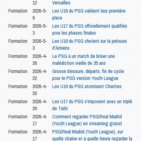
12
Versailles
Formation
2026-5-
Les U19 du PSG valident leur première
9
place
Formation
2026-5-
Les U17 du PSG officiellement qualifiés
3
pour les phases finales
Formation
2026-5-
Les U19 du PSG chutent sur la pelouse
3
d'Amiens
Formation
2026-4-
Le PSG à un match de briser une
26
malédiction vieille de 35 ans
Formation
2026-4-
Grosse blessure, départs, fin de cycle
22
pour le PSG version Youth League
Formation
2026-4-
Les U19 du PSG atomisent Chartres
20
Formation
2026-4-
Les U17 du PSG s'imposent avec un triplé
20
de Tiehi
Formation
2026-4-
Comment regarder PSG/Real Madrid
17
(Youth League) en streaming gratuit
Formation
2026-4-
PSG/Real Madrid (Youth League), sur
17
quelle chaine et à quelle heure regarder la