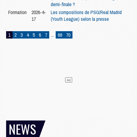
demi-finale ?
Formation
2026-4-
Les compositions de PSG/Real Madrid
17
(Youth League) selon la presse
1
2
3
4
5
6
7
...
69
70
NEWS