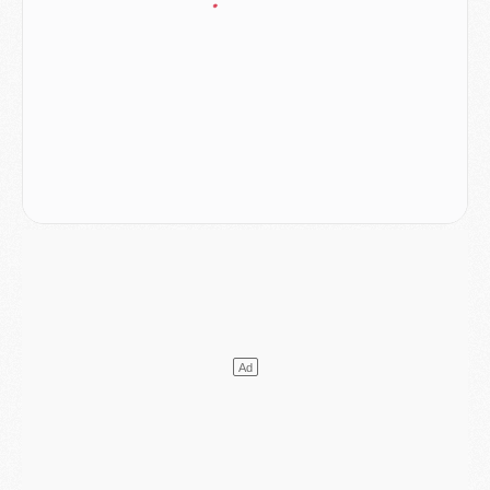
Mercato
- L'Ajax attend bien plus de 45M pour Mika Godts
Club
- Quatre retours importants dans le groupe du PSG, et un plus discret
Mercato
- Ayari file en Ligue 2
Club
- Le PSG s'associe avec un géant de la tech
Mercato
- Vu d'Italie, le transfert de Suzuki au PSG est bien engagé
Mercato
- Ferran Torres ne serait pas à vendre, mais...
Europe
- Gros coup dur pour Aston Villa avant de croiser le PSG
DIMANCHE 02 AOÛT
Mercato
- Le transfert de Kolo Muani à la Juventus est officiel
Mercato
- [MAJ] Le PSG a fait une grosse offre à Parme pour Suzuki
Mercato
- Le PSG a envoyé une première offre pour Mika Godts
Club
- Après Pacho, d'autres retours en vue
Mercato
- Changement de dernière minute pour Kolo Muani
SAMEDI 01 AOÛT
Mercato
- L'agent de Mika Godts confirme un accord avec le PSG
Club
- Quels numéros de maillot pour Akliouche et Digne au PSG ?
Match
- Un hommage prévu lors de Brest/PSG
Mercato
- Le PSG et le Barça ont rendez-vous pour Ferran Torres