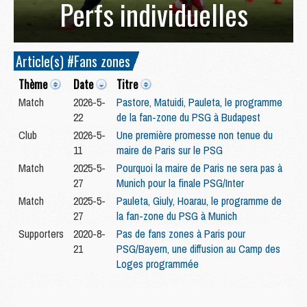
Perfs individuelles
Article(s) #Fans zones
Thème
Date
Titre
Match
2026-5-
Pastore, Matuidi, Pauleta, le programme
22
de la fan-zone du PSG à Budapest
Club
2026-5-
Une première promesse non tenue du
11
maire de Paris sur le PSG
Match
2025-5-
Pourquoi la maire de Paris ne sera pas à
27
Munich pour la finale PSG/Inter
Match
2025-5-
Pauleta, Giuly, Hoarau, le programme de
27
la fan-zone du PSG à Munich
Supporters
2020-8-
Pas de fans zones à Paris pour
21
PSG/Bayern, une diffusion au Camp des
Loges programmée