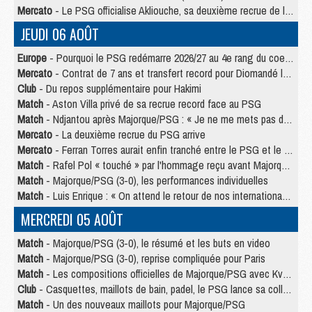
Mercato
- Le PSG officialise Akliouche, sa deuxième recrue de l’été
JEUDI 06 AOÛT
Europe
- Pourquoi le PSG redémarre 2026/27 au 4e rang du coefficient UEFA
Mercato
- Contrat de 7 ans et transfert record pour Diomandé loin du PSG
Club
- Du repos supplémentaire pour Hakimi
Match
- Aston Villa privé de sa recrue record face au PSG
Match
- Ndjantou après Majorque/PSG : « Je ne me mets pas de plafond »
Mercato
- La deuxième recrue du PSG arrive
Mercato
- Ferran Torres aurait enfin tranché entre le PSG et le Barça
Match
- Rafel Pol « touché » par l'hommage reçu avant Majorque/PSG
Match
- Majorque/PSG (3-0), les performances individuelles
Match
- Luis Enrique : « On attend le retour de nos internationaux »
MERCREDI 05 AOÛT
Match
- Majorque/PSG (3-0), le résumé et les buts en video
Match
- Majorque/PSG (3-0), reprise compliquée pour Paris
Match
- Les compositions officielles de Majorque/PSG avec Kvara et de nombreux jeunes
Club
- Casquettes, maillots de bain, padel, le PSG lance sa collection été
Match
- Un des nouveaux maillots pour Majorque/PSG