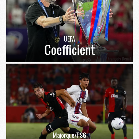
UEFA
Coefficient
Majorque/PSG