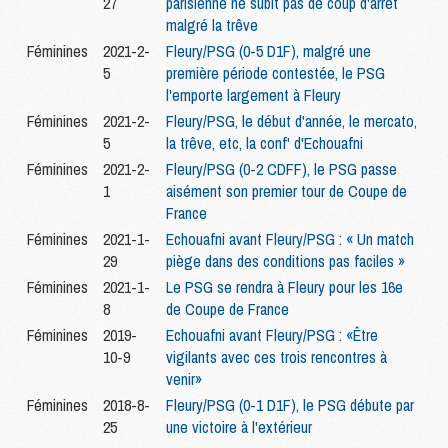
27
parisienne ne subit pas de coup d'arrêt
malgré la trêve
Féminines
2021-2-
Fleury/PSG (0-5 D1F), malgré une
5
première période contestée, le PSG
l'emporte largement à Fleury
Féminines
2021-2-
Fleury/PSG, le début d'année, le mercato,
5
la trêve, etc, la conf' d'Echouafni
Féminines
2021-2-
Fleury/PSG (0-2 CDFF), le PSG passe
1
aisément son premier tour de Coupe de
France
Féminines
2021-1-
Echouafni avant Fleury/PSG : « Un match
29
piège dans des conditions pas faciles »
Féminines
2021-1-
Le PSG se rendra à Fleury pour les 16e
8
de Coupe de France
Féminines
2019-
Echouafni avant Fleury/PSG : «Être
10-9
vigilants avec ces trois rencontres à
venir»
Féminines
2018-8-
Fleury/PSG (0-1 D1F), le PSG débute par
25
une victoire à l'extérieur