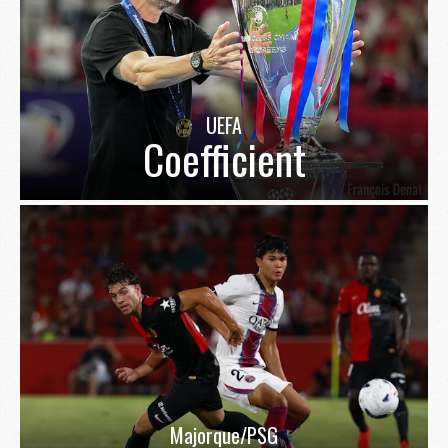
UEFA
Coefficient
Majorque/PSG