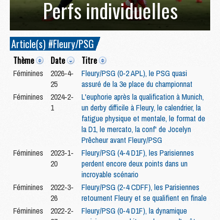
Perfs individuelles
Article(s) #Fleury/PSG
Thème
Date
Titre
Féminines
2026-4-
Fleury/PSG (0-2 APL), le PSG quasi
25
assuré de la 3e place du championnat
Féminines
2024-2-
L'euphorie après la qualification à Munich,
1
un derby difficile à Fleury, le calendrier, la
fatigue physique et mentale, le format de
la D1, le mercato, la conf' de Jocelyn
Prêcheur avant Fleury/PSG
Féminines
2023-1-
Fleury/PSG (4-4 D1F), les Parisiennes
20
perdent encore deux points dans un
incroyable scénario
Féminines
2022-3-
Fleury/PSG (2-4 CDFF), les Parisiennes
26
retournent Fleury et se qualifient en finale
Féminines
2022-2-
Fleury/PSG (0-4 D1F), la dynamique