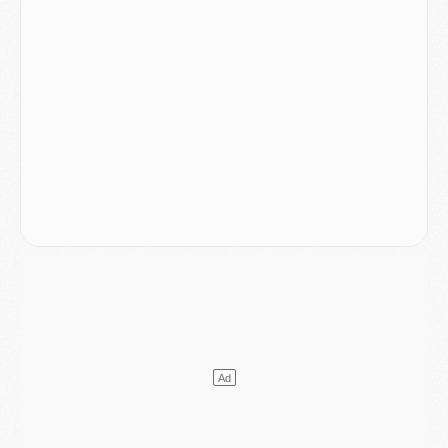
Club
- Quatre retours importants dans le groupe du PSG, et un plus discret
Mercato
- Ayari file en Ligue 2
Club
- Le PSG s'associe avec un géant de la tech
Mercato
- Vu d'Italie, le transfert de Suzuki au PSG est bien engagé
Mercato
- Ferran Torres ne serait pas à vendre, mais...
Europe
- Gros coup dur pour Aston Villa avant de croiser le PSG
DIMANCHE 02 AOÛT
Mercato
- Le transfert de Kolo Muani à la Juventus est officiel
Mercato
- [MAJ] Le PSG a fait une grosse offre à Parme pour Suzuki
Mercato
- Le PSG a envoyé une première offre pour Mika Godts
Club
- Après Pacho, d'autres retours en vue
Mercato
- Changement de dernière minute pour Kolo Muani
SAMEDI 01 AOÛT
Mercato
- L'agent de Mika Godts confirme un accord avec le PSG
Club
- Quels numéros de maillot pour Akliouche et Digne au PSG ?
Match
- Un hommage prévu lors de Brest/PSG
Mercato
- Le PSG et le Barça ont rendez-vous pour Ferran Torres
Mercato
- Guéla Doué dans les listes du PSG