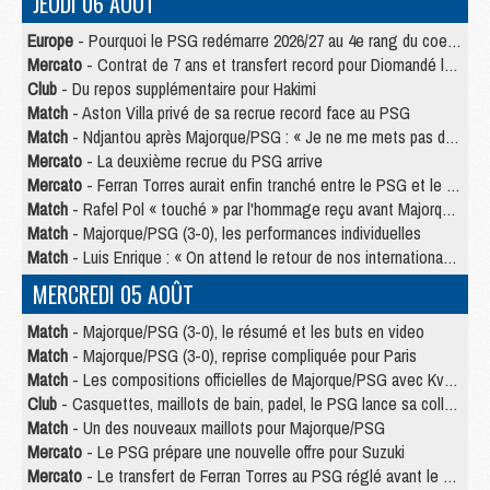
JEUDI 06 AOÛT
Europe
- Pourquoi le PSG redémarre 2026/27 au 4e rang du coefficient UEFA
Mercato
- Contrat de 7 ans et transfert record pour Diomandé loin du PSG
Club
- Du repos supplémentaire pour Hakimi
Match
- Aston Villa privé de sa recrue record face au PSG
Match
- Ndjantou après Majorque/PSG : « Je ne me mets pas de plafond »
Mercato
- La deuxième recrue du PSG arrive
Mercato
- Ferran Torres aurait enfin tranché entre le PSG et le Barça
Match
- Rafel Pol « touché » par l'hommage reçu avant Majorque/PSG
Match
- Majorque/PSG (3-0), les performances individuelles
Match
- Luis Enrique : « On attend le retour de nos internationaux »
MERCREDI 05 AOÛT
Match
- Majorque/PSG (3-0), le résumé et les buts en video
Match
- Majorque/PSG (3-0), reprise compliquée pour Paris
Match
- Les compositions officielles de Majorque/PSG avec Kvara et de nombreux jeunes
Club
- Casquettes, maillots de bain, padel, le PSG lance sa collection été
Match
- Un des nouveaux maillots pour Majorque/PSG
Mercato
- Le PSG prépare une nouvelle offre pour Suzuki
Mercato
- Le transfert de Ferran Torres au PSG réglé avant le 12 août ?